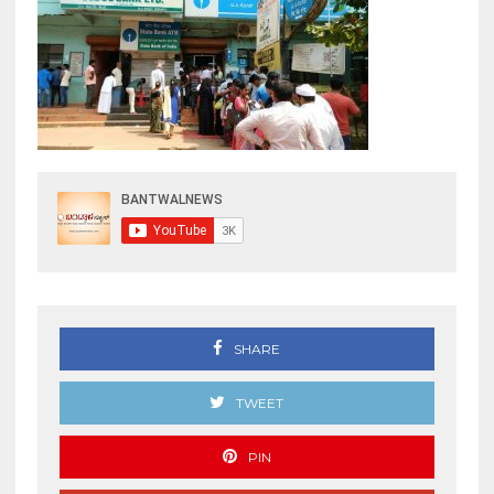
SHARE
TWEET
PIN