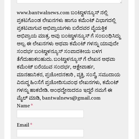
www.bantwalnews.com ಬಂಟ್ವಾಳನ್ಯೂಸ್ ನಲ್ಲಿ
ಪ್ರಕಟಗೊಂಡ ಲೇಖನಗಳು ಹಾಗೂ ಕಮೆಂಟ್ ವಿಭಾಗದಲ್ಲಿ
ಪ್ರಕಟವಾಗುವ ಅಭಿಪ್ರಾಯಗಳು ಬರೆದವರ ವೈಯಕ್ತಿಕ
ಅಭಿಪ್ರಾಯ ಮಾತ್ರ. ಅವು ಬಂಟ್ವಾಳನ್ಯೂಸ್ ಗೆ ಸಂಬಂಧಿಸಿದ್ದು
ಅಲ್ಲ. ಈ ಲೇಖನಗಳು ಅಥವಾ ಕಮೆಂಟ್ ಗಳನ್ನು ಯಾವುದೇ
ಸಂದರ್ಭ ಬಂಟ್ವಾಳನ್ಯೂಸ್ ಸಂಪಾದಕೀಯ ಬಳಗ
ತೆಗೆದುಹಾಕಬಹುದು. ಬಂಟ್ವಾಳನ್ಯೂಸ್ ಗೆ ಲೇಖನ ಅಥವಾ
ಕಮೆಂಟ್ ಬರೆಯುವ ಸಂದರ್ಭ, ಆಕ್ಷೇಪಾರ್ಹ,
ಮಾನಹಾನಿಕರ, ಪ್ರಚೋದನಕಾರಿ , ವ್ಯಕ್ತಿ, ಸಂಸ್ಥೆ, ಸಮುದಾಯ
ವಿರುದ್ಧ ಹಿಂಸೆಗೆ ಪ್ರಚೋದಿಸುವಂಥ ಲೇಖನಗಳು, ಕಮೆಂಟ್
ಗಳನ್ನು ಹಾಕಬೇಡಿ. ಅಂಥದ್ದೇನಾದರೂ ಇದ್ದರೆ ನಮಗೆ ಈ
ಮೈಲ್ ಮಾಡಿ, bantwalnews@gmail.com
Name
*
Email
*