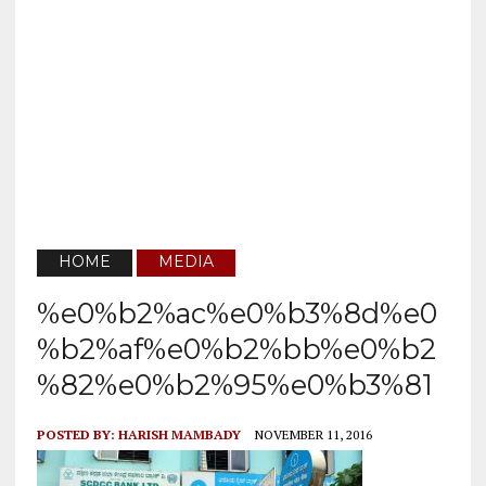
HOME
MEDIA
%e0%b2%ac%e0%b3%8d%e0
%b2%af%e0%b2%bb%e0%b2
%82%e0%b2%95%e0%b3%81
POSTED BY:
HARISH MAMBADY
NOVEMBER 11, 2016