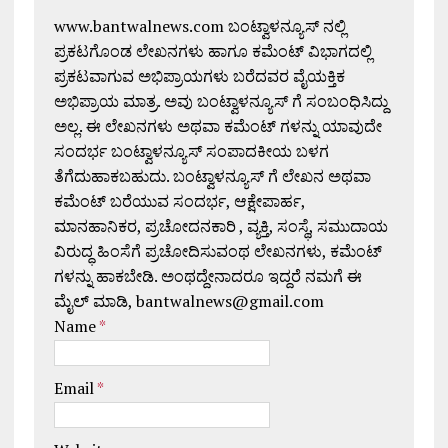
www.bantwalnews.com ಬಂಟ್ವಾಳನ್ಯೂಸ್ ನಲ್ಲಿ
ಪ್ರಕಟಗೊಂಡ ಲೇಖನಗಳು ಹಾಗೂ ಕಮೆಂಟ್ ವಿಭಾಗದಲ್ಲಿ
ಪ್ರಕಟವಾಗುವ ಅಭಿಪ್ರಾಯಗಳು ಬರೆದವರ ವೈಯಕ್ತಿಕ
ಅಭಿಪ್ರಾಯ ಮಾತ್ರ. ಅವು ಬಂಟ್ವಾಳನ್ಯೂಸ್ ಗೆ ಸಂಬಂಧಿಸಿದ್ದು
ಅಲ್ಲ. ಈ ಲೇಖನಗಳು ಅಥವಾ ಕಮೆಂಟ್ ಗಳನ್ನು ಯಾವುದೇ
ಸಂದರ್ಭ ಬಂಟ್ವಾಳನ್ಯೂಸ್ ಸಂಪಾದಕೀಯ ಬಳಗ
ತೆಗೆದುಹಾಕಬಹುದು. ಬಂಟ್ವಾಳನ್ಯೂಸ್ ಗೆ ಲೇಖನ ಅಥವಾ
ಕಮೆಂಟ್ ಬರೆಯುವ ಸಂದರ್ಭ, ಆಕ್ಷೇಪಾರ್ಹ,
ಮಾನಹಾನಿಕರ, ಪ್ರಚೋದನಕಾರಿ , ವ್ಯಕ್ತಿ, ಸಂಸ್ಥೆ, ಸಮುದಾಯ
ವಿರುದ್ಧ ಹಿಂಸೆಗೆ ಪ್ರಚೋದಿಸುವಂಥ ಲೇಖನಗಳು, ಕಮೆಂಟ್
ಗಳನ್ನು ಹಾಕಬೇಡಿ. ಅಂಥದ್ದೇನಾದರೂ ಇದ್ದರೆ ನಮಗೆ ಈ
ಮೈಲ್ ಮಾಡಿ, bantwalnews@gmail.com
Name
*
Email
*