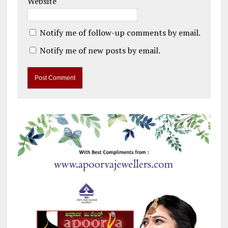
Website
Notify me of follow-up comments by email.
Notify me of new posts by email.
A
l
t
e
r
n
a
t
i
v
e