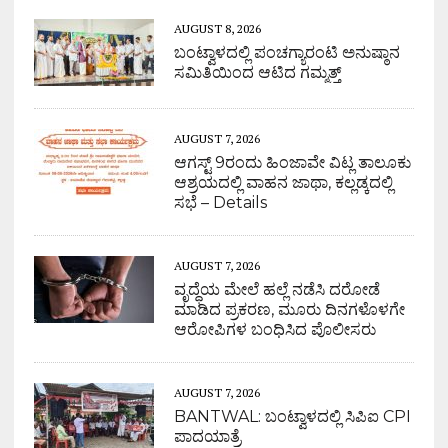
AUGUST 8, 2026
ಬಂಟ್ವಾಳದಲ್ಲಿ ಪಂಚಗ್ಯಾರಂಟಿ ಅನುಷ್ಠಾನ
ಸಮಿತಿಯಿಂದ ಆಟಿದ ಗಮ್ಮತ್ತ್
AUGUST 7, 2026
ಆಗಸ್ಟ್ 9ರಂದು ಹಿಂಜಾವೇ ವಿಟ್ಲ ತಾಲೂಕು
ಆಶ್ರಯದಲ್ಲಿ ವಾಹನ ಜಾಥಾ, ಕಲ್ಲಡ್ಕದಲ್ಲಿ
ಸಭೆ – Details
AUGUST 7, 2026
ವೃದ್ಧೆಯ ಮೇಲೆ ಹಲ್ಲೆ ನಡೆಸಿ ದರೋಡೆ
ಮಾಡಿದ ಪ್ರಕರಣ, ಮೂರು ದಿನಗಳೊಳಗೇ
ಆರೋಪಿಗಳ ಬಂಧಿಸಿದ ಪೊಲೀಸರು
AUGUST 7, 2026
BANTWAL: ಬಂಟ್ವಾಳದಲ್ಲಿ ಸಿಪಿಐ CPI
ಪಾದಯಾತ್ರೆ