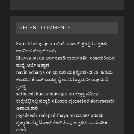
RECENT COMMENTS
Suresh belagaje
on
ಬಿ.ಟಿ. ರಂಜನ್ ಪ್ರಶಸ್ತಿಗೆ ಪತ್ರಕರ್ತ
ಅರವಿಂದ ಹೆಬ್ಬಾರ್ ಆಯ್ಕೆ
Bhavya rai
on
ಅಂಗನವಾಡಿ ಕಾರ್ಯಕರ್ತೆ, ಸಹಾಯಕಿಯರ
ಹುದ್ದೆ, ಅರ್ಜಿ ಆಹ್ವಾನ
navin acharya
on
ಭ್ರಾಮರಿ ಯಕ್ಷವೈಭವ -2026: ಹಿರಿಯ
ಕಲಾವಿದ ಕೆ.ಎಚ್ ದಾಸಪ್ಪ ರೈ ಅವರಿಗೆ ಭ್ರಾಮರೀ ಯಕ್ಷಮಣಿ
ಪ್ರಶಸ್ತಿ
satheesh kumar shivagiri
on
ಕಲ್ಲಡ್ಕ ಸಮೀಪ
ಕುದ್ರೆಬೆಟ್ಟಿನಲ್ಲಿ ಹೆದ್ದಾರಿ ಸಮೀಪದ ಪ್ರಯಾಣಿಕರ ತಂಗುದಾಣವೇ
ಅಪಾಯಕಾರಿ
Jagadeesh Yadapadithaya
on
ಮಾರ್ಚ್ 3ರಂದು
ಬ್ರಹ್ಮರಕೂಟ್ಲು ಟೋಲ್ ಗೇಟ್ ತೆರವು ಆಗ್ರಹಿಸಿ ಸಾಮೂಹಿಕ
ಧರಣಿ