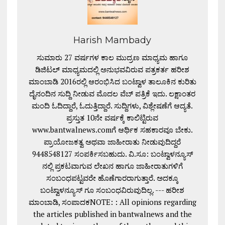
Harish Mambady
ಸುಮಾರು 27 ವರ್ಷಗಳ ಕಾಲ ಮುದ್ರಣ ಮಾಧ್ಯಮ ಹಾಗೂ
ಡಿಜಿಟಲ್ ಮಾಧ್ಯಮದಲ್ಲಿ ಅನುಭವವಿರುವ ಪತ್ರಕರ್ತ ಹರೀಶ
ಮಾಂಬಾಡಿ 2016ರಲ್ಲಿ ಆರಂಭಿಸಿದ ಬಂಟ್ವಾಳ ತಾಲೂಕಿನ ಕುರಿತು
ದೈನಂದಿನ ಸುದ್ದಿ ನೀಡುವ ಮೊದಲ ವೆಬ್ ಪತ್ರಿಕೆ ಇದು. ಲಕ್ಷಾಂತರ
ಮಂದಿ ಓದಿದ್ದಾರೆ, ಓದುತ್ತಿದ್ದಾರೆ. ಸುದ್ದಿಗಳು, ವಿಶ್ಲೇಷಣೆಗೆ ಆದ್ಯತೆ.
ಪ್ರಸ್ತುತ 10ನೇ ವರ್ಷಕ್ಕೆ ಕಾಲಿಟ್ಟಿರುವ
www.bantwalnews.comಗೆ ಆರ್ಥಿಕ ಸಹಕಾರವೂ ಬೇಕು.
ಪ್ರಾಯೋಜಕತ್ವ ಅಥವಾ ಜಾಹೀರಾತು ನೀಡುವುದಿದ್ದರೆ
9448548127 ಸಂಪರ್ಕಿಸಬಹುದು. ವಿ.ಸೂ: ಬಂಟ್ವಾಳನ್ಯೂಸ್
ನಲ್ಲಿ ಪ್ರಕಟವಾಗುವ ಲೇಖನ ಹಾಗೂ ಜಾಹೀರಾತುಗಳಿಗೆ
ಸಂಬಂಧಪಟ್ಟವರೇ ಹೊಣೆಗಾರರಾಗುತ್ತಾರೆ. ಅದಕ್ಕೂ
ಬಂಟ್ವಾಳನ್ಯೂಸ್ ಗೂ ಸಂಬಂಧವಿರುವುದಿಲ್ಲ. --- ಹರೀಶ
ಮಾಂಬಾಡಿ, ಸಂಪಾದಕNOTE: : All opinions regarding
the articles published in bantwalnews and the