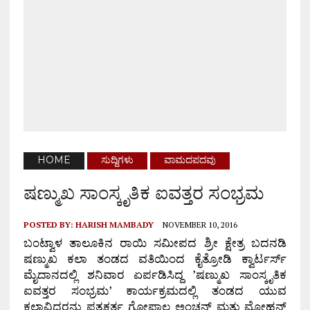
HOME
ಸುದ್ದಿಗಳು
ವಾಮದಪದವು
ಷಣ್ಮುಖ ಸಾಂಸ್ಕೃತಿಕ ಐವತ್ತರ ಸಂಭ್ರಮ
POSTED BY:
HARISH MAMBADY
NOVEMBER 10, 2016
ಬಂಟ್ವಾಳ ತಾಲೂಕಿನ ರಾಯಿ ಸಮೀಪದ ಶ್ರೀ ಕ್ಷೇತ್ರ ಬದನಡಿ
ಷಣ್ಮುಖ ಕಲಾ ತಂಡದ ವತಿಯಿಂದ ಕೈತ್ರೋಡಿ ಕ್ವಾರ್ಟರ್ಸ್
ಮೈದಾನದಲ್ಲಿ ಶನಿವಾರ ಏರ್ಪಡಿಸಿದ್ದ ’ಷಣ್ಮುಖ ಸಾಂಸ್ಕೃತಿಕ
ಐವತ್ತರ ಸಂಭ್ರಮ’ ಕಾರ್ಯಕ್ರಮದಲ್ಲಿ ತಂಡದ ಯುವ
ಕಲಾವಿದರನ್ನು ಪತ್ರಕರ್ತ ಗೋಪಾಲ ಅಂಚನ್ ಮತ್ತು ಮೋಹನ್