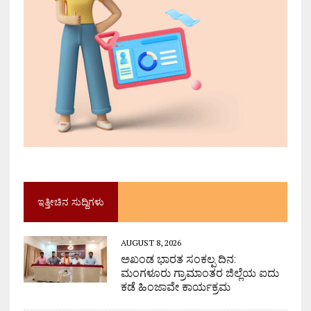
ಇತ್ತೀಚಿನ ಸುದ್ದಿಗಳು
AUGUST 8, 2026
ಅಖಂಡ ಭಾರತ ಸಂಕಲ್ಪ ದಿನ:
ಮಂಗಳೂರು ಗ್ರಾಮಾಂತರ ಜಿಲ್ಲೆಯ ಐದು
ಕಡೆ ಹಿಂಜಾವೇ ಕಾರ್ಯಕ್ರಮ