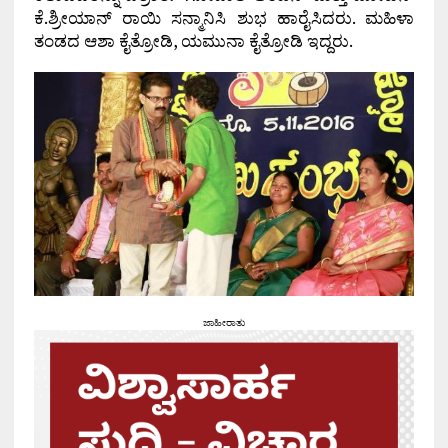
ಕೆ.ಶ್ರೀಯಾನ್ ರಾಯಿ ಸನ್ಮಾನಿಸಿ ಶುಭ ಹಾರೈಸಿದರು. ಮಹಿಳಾ
ತಂಡದ ಆಶಾ ಕೈತ್ರೋಡಿ, ಯಮುನಾ ಕೈತ್ರೋಡಿ ಇದ್ದರು.
ಜಾಹೀರಾತು