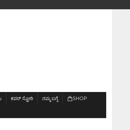
ು
ಕವರ್ ಸ್ಟೋರಿ
ನಮ್ಮ ಬಗ್ಗೆ
SHOP