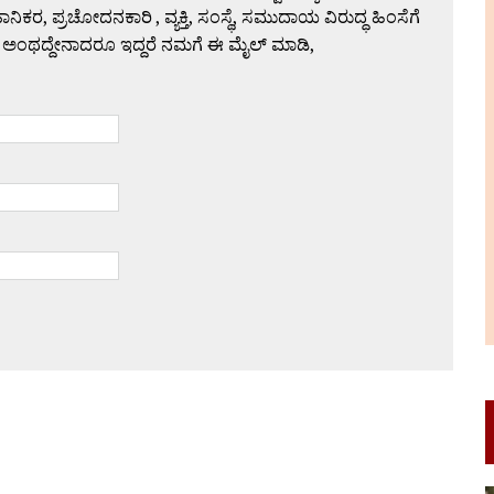
 ಪ್ರಚೋದನಕಾರಿ , ವ್ಯಕ್ತಿ, ಸಂಸ್ಥೆ, ಸಮುದಾಯ ವಿರುದ್ಧ ಹಿಂಸೆಗೆ
 ಅಂಥದ್ದೇನಾದರೂ ಇದ್ದರೆ ನಮಗೆ ಈ ಮೈಲ್ ಮಾಡಿ,