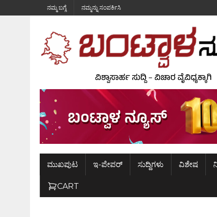
ನಮ್ಮ ಬಗ್ಗೆ
ನಮ್ಮನ್ನು ಸಂಪರ್ಕಿಸಿ
ಮುಖಪುಟ
ಇ-ಪೇಪರ್
ಸುದ್ದಿಗಳು
ವಿಶೇಷ
ನ
CART