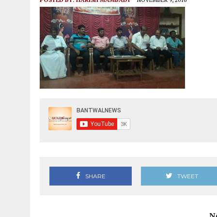
SHARE
TWEET
N