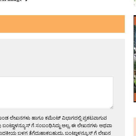
ಗೊಂಡ ಲೇಖನಗಳು ಹಾಗೂ ಕಮೆಂಟ್ ವಿಭಾಗದಲ್ಲಿ ಪ್ರಕಟವಾಗುವ
 ಬಂಟ್ವಾಳನ್ಯೂಸ್ ಗೆ ಸಂಬಂಧಿಸಿದ್ದು ಅಲ್ಲ. ಈ ಲೇಖನಗಳು ಅಥವಾ
ಪಾದಕೀಯ ಬಳಗ ತೆಗೆದುಹಾಕಬಹುದು. ಬಂಟ್ವಾಳನ್ಯೂಸ್ ಗೆ ಲೇಖನ