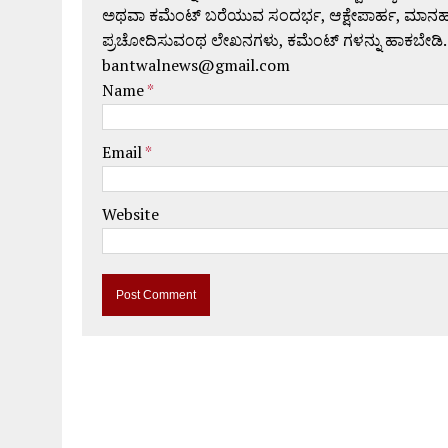
ಅಥವಾ ಕಮೆಂಟ್ ಬರೆಯುವ ಸಂದರ್ಭ, ಆಕ್ಷೇಪಾರ್ಹ, ಮಾನಹಾನಿಕರ,
ಪ್ರಚೋದಿಸುವಂಥ ಲೇಖನಗಳು, ಕಮೆಂಟ್ ಗಳನ್ನು ಹಾಕಬೇಡಿ.
bantwalnews@gmail.com
Name
*
Email
*
Website
A
l
t
e
r