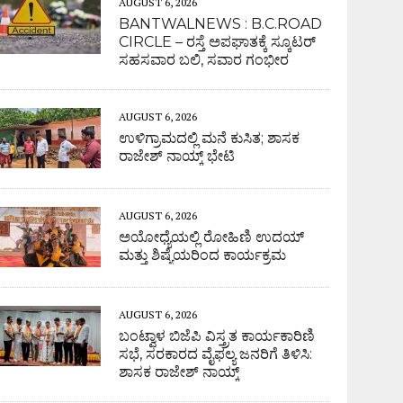
AUGUST 6, 2026
BANTWALNEWS : B.C.ROAD
CIRCLE – ರಸ್ತೆ ಅಪಘಾತಕ್ಕೆ ಸ್ಕೂಟರ್
ಸಹಸವಾರ ಬಲಿ, ಸವಾರ ಗಂಭೀರ
AUGUST 6, 2026
ಉಳಿಗ್ರಾಮದಲ್ಲಿ ಮನೆ ಕುಸಿತ; ಶಾಸಕ
ರಾಜೇಶ್ ನಾಯ್ಕ್ ಭೇಟಿ
AUGUST 6, 2026
ಅಯೋಧ್ಯೆಯಲ್ಲಿ ರೋಹಿಣಿ ಉದಯ್
ಮತ್ತು ಶಿಷ್ಯೆಯರಿಂದ ಕಾರ್ಯಕ್ರಮ
AUGUST 6, 2026
ಬಂಟ್ವಾಳ ಬಿಜೆಪಿ ವಿಸ್ತ್ರತ ಕಾರ್ಯಕಾರಿಣಿ
ಸಭೆ, ಸರಕಾರದ ವೈಫಲ್ಯ ಜನರಿಗೆ ತಿಳಿಸಿ:
ಶಾಸಕ ರಾಜೇಶ್ ನಾಯ್ಕ್