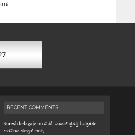
2016
RECENT COMMENTS
Suresh belagaje
on
ಬಿ.ಟಿ. ರಂಜನ್ ಪ್ರಶಸ್ತಿಗೆ ಪತ್ರಕರ್ತ
ಅರವಿಂದ ಹೆಬ್ಬಾರ್ ಆಯ್ಕೆ