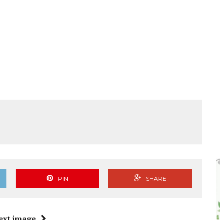
PIN
SHARE
ext image