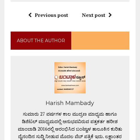
Previous post
Next post
ABOUT THE AUTHOR
Harish Mambady
ಸುಮಾರು 27 ವರ್ಷಗಳ ಕಾಲ ಮುದ್ರಣ ಮಾಧ್ಯಮ ಹಾಗೂ
ಡಿಜಿಟಲ್ ಮಾಧ್ಯಮದಲ್ಲಿ ಅನುಭವವಿರುವ ಪತ್ರಕರ್ತ ಹರೀಶ
ಮಾಂಬಾಡಿ 2016ರಲ್ಲಿ ಆರಂಭಿಸಿದ ಬಂಟ್ವಾಳ ತಾಲೂಕಿನ ಕುರಿತು
ದೈನಂದಿನ ಸುದ್ದಿ ನೀಡುವ ಮೊದಲ ವೆಬ್ ಪತ್ರಿಕೆ ಇದು. ಲಕ್ಷಾಂತರ