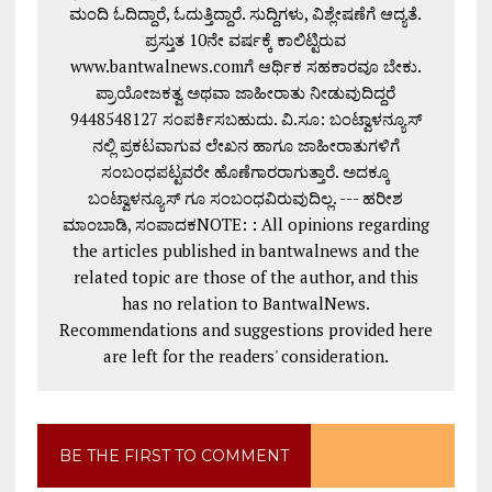
ಮಂದಿ ಓದಿದ್ದಾರೆ, ಓದುತ್ತಿದ್ದಾರೆ. ಸುದ್ದಿಗಳು, ವಿಶ್ಲೇಷಣೆಗೆ ಆದ್ಯತೆ.
ಪ್ರಸ್ತುತ 10ನೇ ವರ್ಷಕ್ಕೆ ಕಾಲಿಟ್ಟಿರುವ
www.bantwalnews.comಗೆ ಆರ್ಥಿಕ ಸಹಕಾರವೂ ಬೇಕು.
ಪ್ರಾಯೋಜಕತ್ವ ಅಥವಾ ಜಾಹೀರಾತು ನೀಡುವುದಿದ್ದರೆ
9448548127 ಸಂಪರ್ಕಿಸಬಹುದು. ವಿ.ಸೂ: ಬಂಟ್ವಾಳನ್ಯೂಸ್
ನಲ್ಲಿ ಪ್ರಕಟವಾಗುವ ಲೇಖನ ಹಾಗೂ ಜಾಹೀರಾತುಗಳಿಗೆ
ಸಂಬಂಧಪಟ್ಟವರೇ ಹೊಣೆಗಾರರಾಗುತ್ತಾರೆ. ಅದಕ್ಕೂ
ಬಂಟ್ವಾಳನ್ಯೂಸ್ ಗೂ ಸಂಬಂಧವಿರುವುದಿಲ್ಲ. --- ಹರೀಶ
ಮಾಂಬಾಡಿ, ಸಂಪಾದಕNOTE: : All opinions regarding
the articles published in bantwalnews and the
related topic are those of the author, and this
has no relation to BantwalNews.
Recommendations and suggestions provided here
are left for the readers' consideration.
BE THE FIRST TO COMMENT