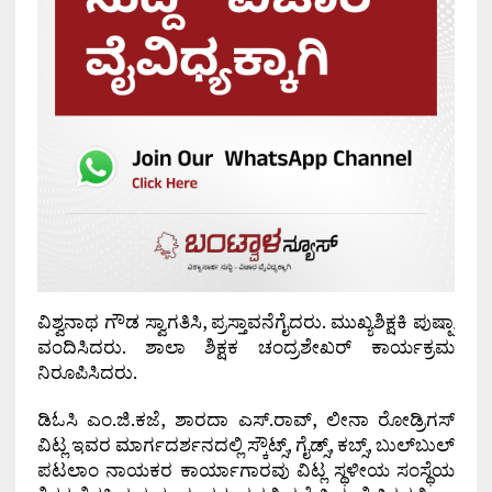
ವಿಶ್ವನಾಥ ಗೌಡ ಸ್ವಾಗತಿಸಿ, ಪ್ರಸ್ತಾವನೆಗೈದರು. ಮುಖ್ಯಶಿಕ್ಷಕಿ ಪುಷ್ಪಾ
ವಂದಿಸಿದರು. ಶಾಲಾ ಶಿಕ್ಷಕ ಚಂದ್ರಶೇಖರ್ ಕಾರ್ಯಕ್ರಮ
ನಿರೂಪಿಸಿದರು.
ಡಿಓಸಿ ಎಂ.ಜಿ.ಕಜೆ, ಶಾರದಾ ಎಸ್.ರಾವ್, ಲೀನಾ ರೋಡ್ರಿಗಸ್
ವಿಟ್ಲ ಇವರ ಮಾರ್ಗದರ್ಶನದಲ್ಲಿ ಸ್ಕೌಟ್ಸ್, ಗೈಡ್ಸ್, ಕಬ್ಸ್, ಬುಲ್‌ಬುಲ್
ಪಟಲಾಂ ನಾಯಕರ ಕಾರ್ಯಾಗಾರವು ವಿಟ್ಲ ಸ್ಥಳೀಯ ಸಂಸ್ಥೆಯ