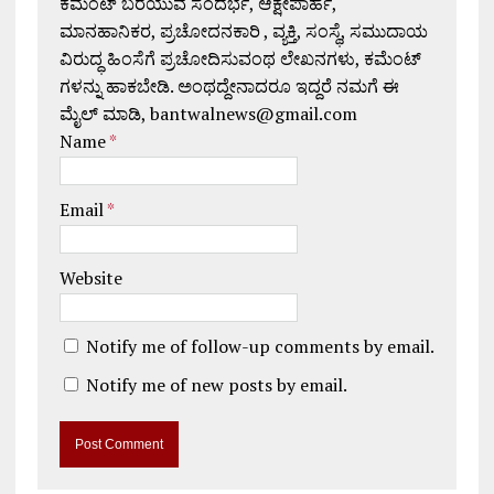
ಕಮೆಂಟ್ ಬರೆಯುವ ಸಂದರ್ಭ, ಆಕ್ಷೇಪಾರ್ಹ,
ಮಾನಹಾನಿಕರ, ಪ್ರಚೋದನಕಾರಿ , ವ್ಯಕ್ತಿ, ಸಂಸ್ಥೆ, ಸಮುದಾಯ
ವಿರುದ್ಧ ಹಿಂಸೆಗೆ ಪ್ರಚೋದಿಸುವಂಥ ಲೇಖನಗಳು, ಕಮೆಂಟ್
ಗಳನ್ನು ಹಾಕಬೇಡಿ. ಅಂಥದ್ದೇನಾದರೂ ಇದ್ದರೆ ನಮಗೆ ಈ
ಮೈಲ್ ಮಾಡಿ, bantwalnews@gmail.com
Name
*
Email
*
Website
Notify me of follow-up comments by email.
Notify me of new posts by email.
A