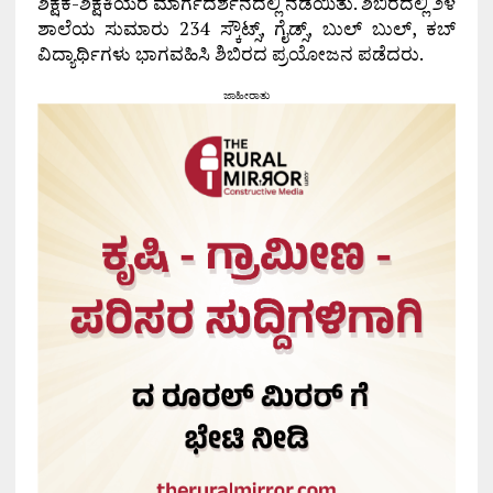
ಶಿಕ್ಷಕ-ಶಿಕ್ಷಕಿಯರ ಮಾರ್ಗದರ್ಶನದಲ್ಲಿ ನಡೆಯಿತು. ಶಿಬಿರದಲ್ಲಿ ೨೪
ಶಾಲೆಯ ಸುಮಾರು 234 ಸ್ಕೌಟ್ಸ್, ಗೈಡ್ಸ್, ಬುಲ್ ಬುಲ್, ಕಬ್
ವಿದ್ಯಾರ್ಥಿಗಳು ಭಾಗವಹಿಸಿ ಶಿಬಿರದ ಪ್ರಯೋಜನ ಪಡೆದರು.
ಜಾಹೀರಾತು