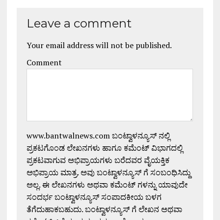
Leave a comment
Your email address will not be published.
Comment
www.bantwalnews.com ಬಂಟ್ವಾಳನ್ಯೂಸ್ ನಲ್ಲಿ
ಪ್ರಕಟಗೊಂಡ ಲೇಖನಗಳು ಹಾಗೂ ಕಮೆಂಟ್ ವಿಭಾಗದಲ್ಲಿ
ಪ್ರಕಟವಾಗುವ ಅಭಿಪ್ರಾಯಗಳು ಬರೆದವರ ವೈಯಕ್ತಿಕ
ಅಭಿಪ್ರಾಯ ಮಾತ್ರ. ಅವು ಬಂಟ್ವಾಳನ್ಯೂಸ್ ಗೆ ಸಂಬಂಧಿಸಿದ್ದು
ಅಲ್ಲ. ಈ ಲೇಖನಗಳು ಅಥವಾ ಕಮೆಂಟ್ ಗಳನ್ನು ಯಾವುದೇ
ಸಂದರ್ಭ ಬಂಟ್ವಾಳನ್ಯೂಸ್ ಸಂಪಾದಕೀಯ ಬಳಗ
ತೆಗೆದುಹಾಕಬಹುದು. ಬಂಟ್ವಾಳನ್ಯೂಸ್ ಗೆ ಲೇಖನ ಅಥವಾ