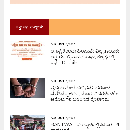
ಇತ್ತೀಚಿನ ಸುದ್ದಿಗಳು
AUGUST 7, 2026
ಆಗಸ್ಟ್ 9ರಂದು ಹಿಂಜಾವೇ ವಿಟ್ಲ ತಾಲೂಕು
ಆಶ್ರಯದಲ್ಲಿ ವಾಹನ ಜಾಥಾ, ಕಲ್ಲಡ್ಕದಲ್ಲಿ
ಸಭೆ – Details
AUGUST 7, 2026
ವೃದ್ಧೆಯ ಮೇಲೆ ಹಲ್ಲೆ ನಡೆಸಿ ದರೋಡೆ
ಮಾಡಿದ ಪ್ರಕರಣ, ಮೂರು ದಿನಗಳೊಳಗೇ
ಆರೋಪಿಗಳ ಬಂಧಿಸಿದ ಪೊಲೀಸರು
AUGUST 7, 2026
BANTWAL: ಬಂಟ್ವಾಳದಲ್ಲಿ ಸಿಪಿಐ CPI