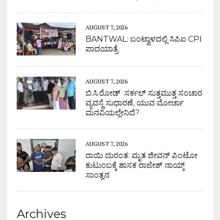
AUGUST 7, 2026
BANTWAL: ಬಂಟ್ವಾಳದಲ್ಲಿ ಸಿಪಿಐ CPI
ಪಾದಯಾತ್ರೆ
AUGUST 7, 2026
ಬಿ.ಸಿ.ರೋಡ್ ಸರ್ಕಲ್ ಸುತ್ತಮುತ್ತ ಸಂಚಾರ
ವ್ಯವಸ್ಥೆ ಸುಧಾರಣೆ, ಯುವ ಮೋರ್ಚಾ
ಮನವಿಯಲ್ಲೇನಿದೆ?
AUGUST 7, 2026
ರಾಯಿ ದುರಂತ: ಮೃತ ಜೀವನ್ ಪಿಂಟೋ
ಕುಟುಂಬಕ್ಕೆ ಶಾಸಕ ರಾಜೇಶ್ ನಾಯ್ಕ್
ಸಾಂತ್ವನ
Archives