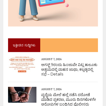
ಇತ್ತೀಚಿನ ಸುದ್ದಿಗಳು
AUGUST 7, 2026
ಆಗಸ್ಟ್ 9ರಂದು ಹಿಂಜಾವೇ ವಿಟ್ಲ ತಾಲೂಕು
ಆಶ್ರಯದಲ್ಲಿ ವಾಹನ ಜಾಥಾ, ಕಲ್ಲಡ್ಕದಲ್ಲಿ
ಸಭೆ – Details
AUGUST 7, 2026
ವೃದ್ಧೆಯ ಮೇಲೆ ಹಲ್ಲೆ ನಡೆಸಿ ದರೋಡೆ
ಮಾಡಿದ ಪ್ರಕರಣ, ಮೂರು ದಿನಗಳೊಳಗೇ
ಆರೋಪಿಗಳ ಬಂಧಿಸಿದ ಪೊಲೀಸರು