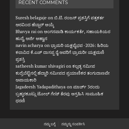
RECENT COMMENTS
Suresh belagaje
on
ಬಿ.ಟಿ. ರಂಜನ್ ಪ್ರಶಸ್ತಿಗೆ ಪತ್ರಕರ್ತ
ಅರವಿಂದ ಹೆಬ್ಬಾರ್ ಆಯ್ಕೆ
Bhavya rai
on
ಅಂಗನವಾಡಿ ಕಾರ್ಯಕರ್ತೆ, ಸಹಾಯಕಿಯರ
ಹುದ್ದೆ, ಅರ್ಜಿ ಆಹ್ವಾನ
navin acharya
on
ಭ್ರಾಮರಿ ಯಕ್ಷವೈಭವ -2026: ಹಿರಿಯ
ಕಲಾವಿದ ಕೆ.ಎಚ್ ದಾಸಪ್ಪ ರೈ ಅವರಿಗೆ ಭ್ರಾಮರೀ ಯಕ್ಷಮಣಿ
ಪ್ರಶಸ್ತಿ
satheesh kumar shivagiri
on
ಕಲ್ಲಡ್ಕ ಸಮೀಪ
ಕುದ್ರೆಬೆಟ್ಟಿನಲ್ಲಿ ಹೆದ್ದಾರಿ ಸಮೀಪದ ಪ್ರಯಾಣಿಕರ ತಂಗುದಾಣವೇ
ಅಪಾಯಕಾರಿ
Jagadeesh Yadapadithaya
on
ಮಾರ್ಚ್ 3ರಂದು
ಬ್ರಹ್ಮರಕೂಟ್ಲು ಟೋಲ್ ಗೇಟ್ ತೆರವು ಆಗ್ರಹಿಸಿ ಸಾಮೂಹಿಕ
ಧರಣಿ
ನಮ್ಮ ಬಗ್ಗೆ
ನಮ್ಮನ್ನು ಸಂಪರ್ಕಿಸಿ