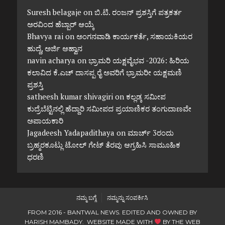
Suresh belagaje
on
ಬಿ.ಟಿ. ರಂಜನ್ ಪ್ರಶಸ್ತಿಗೆ ಪತ್ರಕರ್ತ
ಅರವಿಂದ ಹೆಬ್ಬಾರ್ ಆಯ್ಕೆ
Bhavya rai
on
ಅಂಗನವಾಡಿ ಕಾರ್ಯಕರ್ತೆ, ಸಹಾಯಕಿಯರ
ಹುದ್ದೆ, ಅರ್ಜಿ ಆಹ್ವಾನ
navin acharya
on
ಭ್ರಾಮರಿ ಯಕ್ಷವೈಭವ -2026: ಹಿರಿಯ
ಕಲಾವಿದ ಕೆ.ಎಚ್ ದಾಸಪ್ಪ ರೈ ಅವರಿಗೆ ಭ್ರಾಮರೀ ಯಕ್ಷಮಣಿ
ಪ್ರಶಸ್ತಿ
satheesh kumar shivagiri
on
ಕಲ್ಲಡ್ಕ ಸಮೀಪ
ಕುದ್ರೆಬೆಟ್ಟಿನಲ್ಲಿ ಹೆದ್ದಾರಿ ಸಮೀಪದ ಪ್ರಯಾಣಿಕರ ತಂಗುದಾಣವೇ
ಅಪಾಯಕಾರಿ
Jagadeesh Yadapadithaya
on
ಮಾರ್ಚ್ 3ರಂದು
ಬ್ರಹ್ಮರಕೂಟ್ಲು ಟೋಲ್ ಗೇಟ್ ತೆರವು ಆಗ್ರಹಿಸಿ ಸಾಮೂಹಿಕ
ಧರಣಿ
ನಮ್ಮ ಬಗ್ಗೆ
ನಮ್ಮನ್ನು ಸಂಪರ್ಕಿಸಿ
FROM 2016 - BANTWAL NEWS. EDITED AND OWNED BY
HARISH MAMBADY. WEBSITE MADE WITH
BY
THE WEB