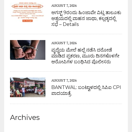
AUGUST 7, 2026
ಆಗಸ್ಟ್ 9ರಂದು ಹಿಂಜಾವೇ ವಿಟ್ಲ ತಾಲೂಕು
ಆಶ್ರಯದಲ್ಲಿ ವಾಹನ ಜಾಥಾ, ಕಲ್ಲಡ್ಕದಲ್ಲಿ
ಸಭೆ – Details
AUGUST 7, 2026
ವೃದ್ಧೆಯ ಮೇಲೆ ಹಲ್ಲೆ ನಡೆಸಿ ದರೋಡೆ
ಮಾಡಿದ ಪ್ರಕರಣ, ಮೂರು ದಿನಗಳೊಳಗೇ
ಆರೋಪಿಗಳ ಬಂಧಿಸಿದ ಪೊಲೀಸರು
AUGUST 7, 2026
BANTWAL: ಬಂಟ್ವಾಳದಲ್ಲಿ ಸಿಪಿಐ CPI
ಪಾದಯಾತ್ರೆ
Archives