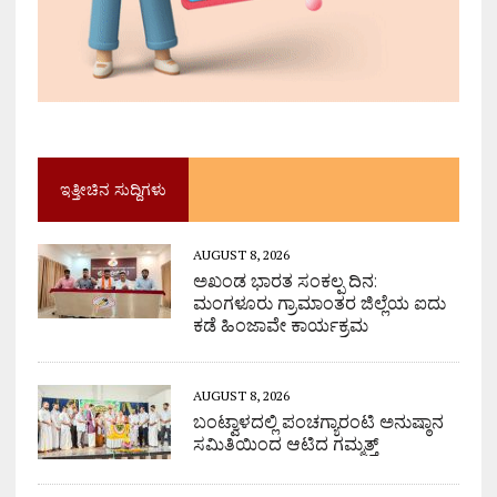
ಇತ್ತೀಚಿನ ಸುದ್ದಿಗಳು
AUGUST 8, 2026
ಅಖಂಡ ಭಾರತ ಸಂಕಲ್ಪ ದಿನ:
ಮಂಗಳೂರು ಗ್ರಾಮಾಂತರ ಜಿಲ್ಲೆಯ ಐದು
ಕಡೆ ಹಿಂಜಾವೇ ಕಾರ್ಯಕ್ರಮ
AUGUST 8, 2026
ಬಂಟ್ವಾಳದಲ್ಲಿ ಪಂಚಗ್ಯಾರಂಟಿ ಅನುಷ್ಠಾನ
ಸಮಿತಿಯಿಂದ ಆಟಿದ ಗಮ್ಮತ್ತ್