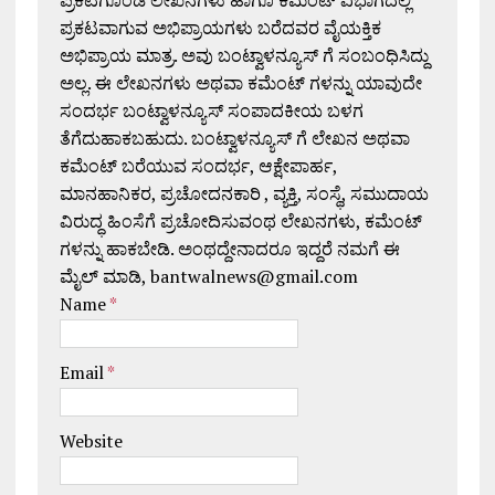
ಪ್ರಕಟಗೊಂಡ ಲೇಖನಗಳು ಹಾಗೂ ಕಮೆಂಟ್ ವಿಭಾಗದಲ್ಲಿ
ಪ್ರಕಟವಾಗುವ ಅಭಿಪ್ರಾಯಗಳು ಬರೆದವರ ವೈಯಕ್ತಿಕ
ಅಭಿಪ್ರಾಯ ಮಾತ್ರ. ಅವು ಬಂಟ್ವಾಳನ್ಯೂಸ್ ಗೆ ಸಂಬಂಧಿಸಿದ್ದು
ಅಲ್ಲ. ಈ ಲೇಖನಗಳು ಅಥವಾ ಕಮೆಂಟ್ ಗಳನ್ನು ಯಾವುದೇ
ಸಂದರ್ಭ ಬಂಟ್ವಾಳನ್ಯೂಸ್ ಸಂಪಾದಕೀಯ ಬಳಗ
ತೆಗೆದುಹಾಕಬಹುದು. ಬಂಟ್ವಾಳನ್ಯೂಸ್ ಗೆ ಲೇಖನ ಅಥವಾ
ಕಮೆಂಟ್ ಬರೆಯುವ ಸಂದರ್ಭ, ಆಕ್ಷೇಪಾರ್ಹ,
ಮಾನಹಾನಿಕರ, ಪ್ರಚೋದನಕಾರಿ , ವ್ಯಕ್ತಿ, ಸಂಸ್ಥೆ, ಸಮುದಾಯ
ವಿರುದ್ಧ ಹಿಂಸೆಗೆ ಪ್ರಚೋದಿಸುವಂಥ ಲೇಖನಗಳು, ಕಮೆಂಟ್
ಗಳನ್ನು ಹಾಕಬೇಡಿ. ಅಂಥದ್ದೇನಾದರೂ ಇದ್ದರೆ ನಮಗೆ ಈ
ಮೈಲ್ ಮಾಡಿ, bantwalnews@gmail.com
Name
*
Email
*
Website