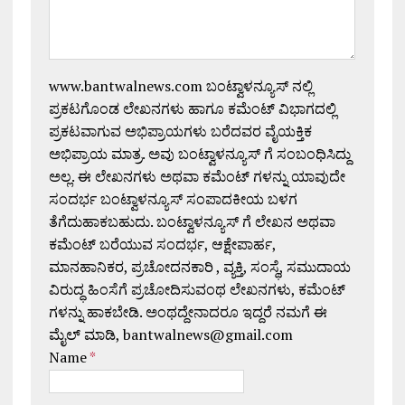
www.bantwalnews.com ಬಂಟ್ವಾಳನ್ಯೂಸ್ ನಲ್ಲಿ
ಪ್ರಕಟಗೊಂಡ ಲೇಖನಗಳು ಹಾಗೂ ಕಮೆಂಟ್ ವಿಭಾಗದಲ್ಲಿ
ಪ್ರಕಟವಾಗುವ ಅಭಿಪ್ರಾಯಗಳು ಬರೆದವರ ವೈಯಕ್ತಿಕ
ಅಭಿಪ್ರಾಯ ಮಾತ್ರ. ಅವು ಬಂಟ್ವಾಳನ್ಯೂಸ್ ಗೆ ಸಂಬಂಧಿಸಿದ್ದು
ಅಲ್ಲ. ಈ ಲೇಖನಗಳು ಅಥವಾ ಕಮೆಂಟ್ ಗಳನ್ನು ಯಾವುದೇ
ಸಂದರ್ಭ ಬಂಟ್ವಾಳನ್ಯೂಸ್ ಸಂಪಾದಕೀಯ ಬಳಗ
ತೆಗೆದುಹಾಕಬಹುದು. ಬಂಟ್ವಾಳನ್ಯೂಸ್ ಗೆ ಲೇಖನ ಅಥವಾ
ಕಮೆಂಟ್ ಬರೆಯುವ ಸಂದರ್ಭ, ಆಕ್ಷೇಪಾರ್ಹ,
ಮಾನಹಾನಿಕರ, ಪ್ರಚೋದನಕಾರಿ , ವ್ಯಕ್ತಿ, ಸಂಸ್ಥೆ, ಸಮುದಾಯ
ವಿರುದ್ಧ ಹಿಂಸೆಗೆ ಪ್ರಚೋದಿಸುವಂಥ ಲೇಖನಗಳು, ಕಮೆಂಟ್
ಗಳನ್ನು ಹಾಕಬೇಡಿ. ಅಂಥದ್ದೇನಾದರೂ ಇದ್ದರೆ ನಮಗೆ ಈ
ಮೈಲ್ ಮಾಡಿ, bantwalnews@gmail.com
Name
*