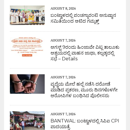
AUGUST 8, 2026
ಬಂಟ್ವಾಳದಲ್ಲಿ ಪಂಚಗ್ಯಾರಂಟಿ ಅನುಷ್ಠಾನ
ಸಮಿತಿಯಿಂದ ಆಟಿದ ಗಮ್ಮತ್ತ್
AUGUST 7, 2026
ಆಗಸ್ಟ್ 9ರಂದು ಹಿಂಜಾವೇ ವಿಟ್ಲ ತಾಲೂಕು
ಆಶ್ರಯದಲ್ಲಿ ವಾಹನ ಜಾಥಾ, ಕಲ್ಲಡ್ಕದಲ್ಲಿ
ಸಭೆ – Details
AUGUST 7, 2026
ವೃದ್ಧೆಯ ಮೇಲೆ ಹಲ್ಲೆ ನಡೆಸಿ ದರೋಡೆ
ಮಾಡಿದ ಪ್ರಕರಣ, ಮೂರು ದಿನಗಳೊಳಗೇ
ಆರೋಪಿಗಳ ಬಂಧಿಸಿದ ಪೊಲೀಸರು
AUGUST 7, 2026
BANTWAL: ಬಂಟ್ವಾಳದಲ್ಲಿ ಸಿಪಿಐ CPI
ಪಾದಯಾತ್ರೆ