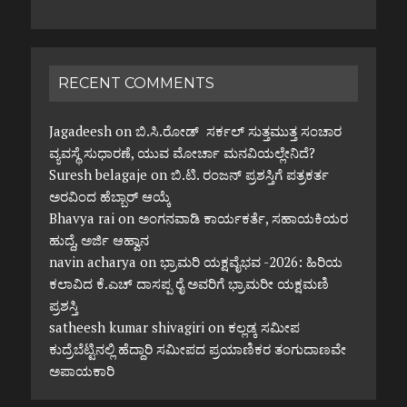
RECENT COMMENTS
Jagadeesh
on
ಬಿ.ಸಿ.ರೋಡ್ ಸರ್ಕಲ್ ಸುತ್ತಮುತ್ತ ಸಂಚಾರ
ವ್ಯವಸ್ಥೆ ಸುಧಾರಣೆ, ಯುವ ಮೋರ್ಚಾ ಮನವಿಯಲ್ಲೇನಿದೆ?
Suresh belagaje
on
ಬಿ.ಟಿ. ರಂಜನ್ ಪ್ರಶಸ್ತಿಗೆ ಪತ್ರಕರ್ತ
ಅರವಿಂದ ಹೆಬ್ಬಾರ್ ಆಯ್ಕೆ
Bhavya rai
on
ಅಂಗನವಾಡಿ ಕಾರ್ಯಕರ್ತೆ, ಸಹಾಯಕಿಯರ
ಹುದ್ದೆ, ಅರ್ಜಿ ಆಹ್ವಾನ
navin acharya
on
ಭ್ರಾಮರಿ ಯಕ್ಷವೈಭವ -2026: ಹಿರಿಯ
ಕಲಾವಿದ ಕೆ.ಎಚ್ ದಾಸಪ್ಪ ರೈ ಅವರಿಗೆ ಭ್ರಾಮರೀ ಯಕ್ಷಮಣಿ
ಪ್ರಶಸ್ತಿ
satheesh kumar shivagiri
on
ಕಲ್ಲಡ್ಕ ಸಮೀಪ
ಕುದ್ರೆಬೆಟ್ಟಿನಲ್ಲಿ ಹೆದ್ದಾರಿ ಸಮೀಪದ ಪ್ರಯಾಣಿಕರ ತಂಗುದಾಣವೇ
ಅಪಾಯಕಾರಿ