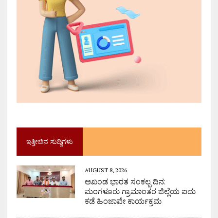
ಇತ್ತೀಚಿನ ಸುದ್ದಿಗಳು
AUGUST 8, 2026
ಅಖಂಡ ಭಾರತ ಸಂಕಲ್ಪ ದಿನ:
ಮಂಗಳೂರು ಗ್ರಾಮಾಂತರ ಜಿಲ್ಲೆಯ ಐದು
ಕಡೆ ಹಿಂಜಾವೇ ಕಾರ್ಯಕ್ರಮ