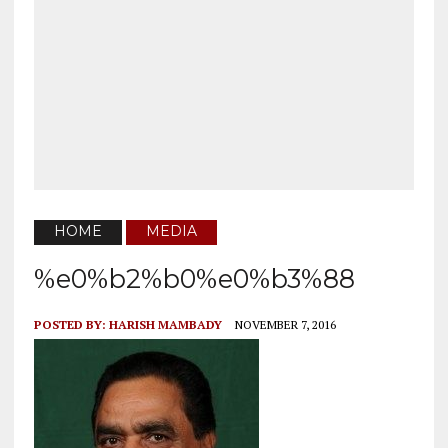
HOME
MEDIA
%e0%b2%b0%e0%b3%88
POSTED BY:
HARISH MAMBADY
NOVEMBER 7, 2016