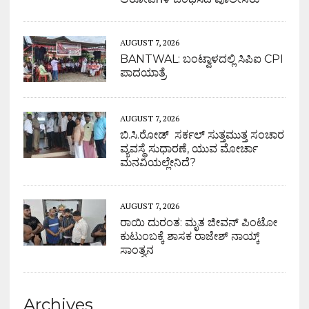
AUGUST 7, 2026
BANTWAL: ಬಂಟ್ವಾಳದಲ್ಲಿ ಸಿಪಿಐ CPI
ಪಾದಯಾತ್ರೆ
AUGUST 7, 2026
ಬಿ.ಸಿ.ರೋಡ್ ಸರ್ಕಲ್ ಸುತ್ತಮುತ್ತ ಸಂಚಾರ
ವ್ಯವಸ್ಥೆ ಸುಧಾರಣೆ, ಯುವ ಮೋರ್ಚಾ
ಮನವಿಯಲ್ಲೇನಿದೆ?
AUGUST 7, 2026
ರಾಯಿ ದುರಂತ: ಮೃತ ಜೀವನ್ ಪಿಂಟೋ
ಕುಟುಂಬಕ್ಕೆ ಶಾಸಕ ರಾಜೇಶ್ ನಾಯ್ಕ್
ಸಾಂತ್ವನ
Archives