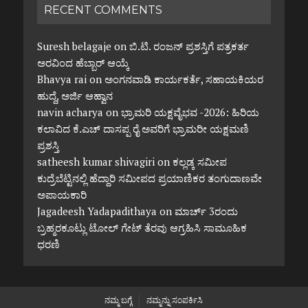
RECENT COMMENTS
Suresh belagaje
on
ಬಿ.ಟಿ. ರಂಜನ್ ಪ್ರಶಸ್ತಿಗೆ ಪತ್ರಕರ್ತ
ಅರವಿಂದ ಹೆಬ್ಬಾರ್ ಆಯ್ಕೆ
Bhavya rai
on
ಅಂಗನವಾಡಿ ಕಾರ್ಯಕರ್ತೆ, ಸಹಾಯಕಿಯರ
ಹುದ್ದೆ, ಅರ್ಜಿ ಆಹ್ವಾನ
navin acharya
on
ಭ್ರಾಮರಿ ಯಕ್ಷವೈಭವ -2026: ಹಿರಿಯ
ಕಲಾವಿದ ಕೆ.ಎಚ್ ದಾಸಪ್ಪ ರೈ ಅವರಿಗೆ ಭ್ರಾಮರೀ ಯಕ್ಷಮಣಿ
ಪ್ರಶಸ್ತಿ
satheesh kumar shivagiri
on
ಕಲ್ಲಡ್ಕ ಸಮೀಪ
ಕುದ್ರೆಬೆಟ್ಟಿನಲ್ಲಿ ಹೆದ್ದಾರಿ ಸಮೀಪದ ಪ್ರಯಾಣಿಕರ ತಂಗುದಾಣವೇ
ಅಪಾಯಕಾರಿ
Jagadeesh Yadapadithaya
on
ಮಾರ್ಚ್ 3ರಂದು
ಬ್ರಹ್ಮರಕೂಟ್ಲು ಟೋಲ್ ಗೇಟ್ ತೆರವು ಆಗ್ರಹಿಸಿ ಸಾಮೂಹಿಕ
ಧರಣಿ
ನಮ್ಮ ಬಗ್ಗೆ
ನಮ್ಮನ್ನು ಸಂಪರ್ಕಿಸಿ