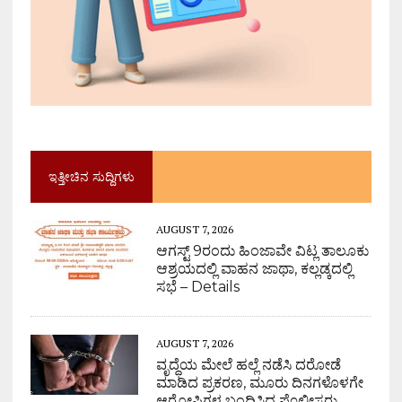
ಇತ್ತೀಚಿನ ಸುದ್ದಿಗಳು
AUGUST 7, 2026
ಆಗಸ್ಟ್ 9ರಂದು ಹಿಂಜಾವೇ ವಿಟ್ಲ ತಾಲೂಕು
ಆಶ್ರಯದಲ್ಲಿ ವಾಹನ ಜಾಥಾ, ಕಲ್ಲಡ್ಕದಲ್ಲಿ
ಸಭೆ – Details
AUGUST 7, 2026
ವೃದ್ಧೆಯ ಮೇಲೆ ಹಲ್ಲೆ ನಡೆಸಿ ದರೋಡೆ
ಮಾಡಿದ ಪ್ರಕರಣ, ಮೂರು ದಿನಗಳೊಳಗೇ
ಆರೋಪಿಗಳ ಬಂಧಿಸಿದ ಪೊಲೀಸರು