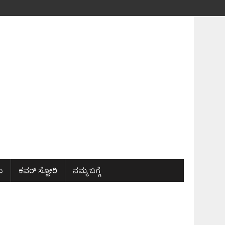
ು
ಕವರ್ ಸ್ಟೋರಿ
ನಮ್ಮ ಬಗ್ಗೆ