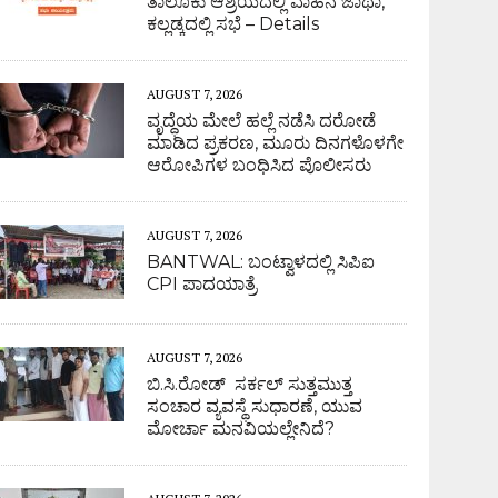
ತಾಲೂಕು ಆಶ್ರಯದಲ್ಲಿ ವಾಹನ ಜಾಥಾ,
ಕಲ್ಲಡ್ಕದಲ್ಲಿ ಸಭೆ – Details
AUGUST 7, 2026
ವೃದ್ಧೆಯ ಮೇಲೆ ಹಲ್ಲೆ ನಡೆಸಿ ದರೋಡೆ
ಮಾಡಿದ ಪ್ರಕರಣ, ಮೂರು ದಿನಗಳೊಳಗೇ
ಆರೋಪಿಗಳ ಬಂಧಿಸಿದ ಪೊಲೀಸರು
AUGUST 7, 2026
BANTWAL: ಬಂಟ್ವಾಳದಲ್ಲಿ ಸಿಪಿಐ
CPI ಪಾದಯಾತ್ರೆ
AUGUST 7, 2026
ಬಿ.ಸಿ.ರೋಡ್ ಸರ್ಕಲ್ ಸುತ್ತಮುತ್ತ
ಸಂಚಾರ ವ್ಯವಸ್ಥೆ ಸುಧಾರಣೆ, ಯುವ
ಮೋರ್ಚಾ ಮನವಿಯಲ್ಲೇನಿದೆ?