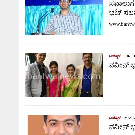
ಸವಾಲುಗಳ
ಭಟ್ ಸಲ
www.bantw
ಬಂಟ್ವಾಳ
JUNE 1
ನವೀನ್ ಭ
ಬಂಟ್ವಾಳ
MAY 31
ನವೀನ್ ಭ