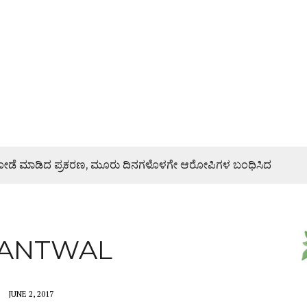
ಿ ದರೋಡೆ ಮಾಡಿದ ಪ್ರಕರಣ, ಮೂರು ದಿನಗಳೊಳಗೇ ಆರೋಪಿಗಳ ಬಂಧಿಸಿದ
ರಣೆ, ಯುವ ಮೋರ್ಚಾ ಮನವಿಯಲ್ಲೇನಿದೆ?
BANTWAL
ಜೇಶ್ ನಾಯ್ಕ್ ಸಾಂತ್ವನ
 ಜಾಥಾ, ಕಲ್ಲಡ್ಕದಲ್ಲಿ ಸಭೆ – DETAILS
JUNE 2, 2017