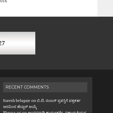
2016
RECENT COMMENTS
Suresh belagaje
on
ಬಿ.ಟಿ. ರಂಜನ್ ಪ್ರಶಸ್ತಿಗೆ ಪತ್ರಕರ್ತ
ಅರವಿಂದ ಹೆಬ್ಬಾರ್ ಆಯ್ಕೆ
Bhavya rai
on
ಅಂಗನವಾಡಿ ಕಾರ್ಯಕರ್ತೆ, ಸಹಾಯಕಿಯರ