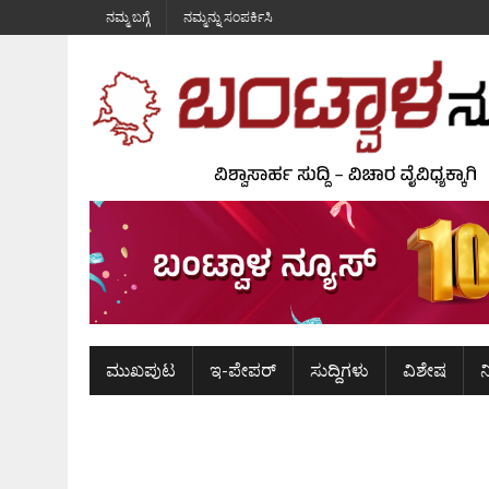
ನಮ್ಮ ಬಗ್ಗೆ
ನಮ್ಮನ್ನು ಸಂಪರ್ಕಿಸಿ
ಮುಖಪುಟ
ಇ-ಪೇಪರ್
ಸುದ್ದಿಗಳು
ವಿಶೇಷ
ನ