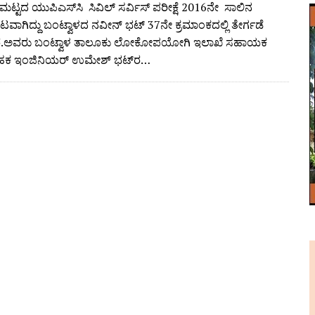
ಟ್ಟದ ಯುಪಿಎಸ್‌ಸಿ ಸಿವಿಲ್ ಸರ್ವಿಸ್ ಪರೀಕ್ಷೆ 2016ನೇ ಸಾಲಿನ
ಟವಾಗಿದ್ದು ಬಂಟ್ವಾಳದ ನವೀನ್ ಭಟ್ 37ನೇ ಕ್ರಮಾಂಕದಲ್ಲಿ ತೇರ್ಗಡೆ
ಾರೆ.ಅವರು ಬಂಟ್ವಾಳ ತಾಲೂಕು ಲೋಕೋಪಯೋಗಿ ಇಲಾಖೆ ಸಹಾಯಕ
ಾಹಕ ಇಂಜಿನಿಯರ್ ಉಮೇಶ್ ಭಟ್‌ರ…