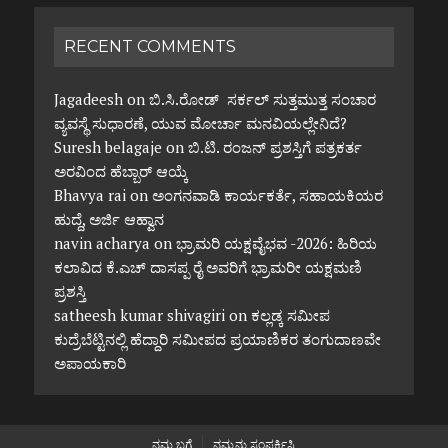
RECENT COMMENTS
Jagadeesh
on
ಬಿ.ಸಿ.ರೋಡ್ ಸರ್ಕಲ್ ಸುತ್ತಮುತ್ತ ಸಂಚಾರ
ವ್ಯವಸ್ಥೆ ಸುಧಾರಣೆ, ಯುವ ಮೋರ್ಚಾ ಮನವಿಯಲ್ಲೇನಿದೆ?
Suresh belagaje
on
ಬಿ.ಟಿ. ರಂಜನ್ ಪ್ರಶಸ್ತಿಗೆ ಪತ್ರಕರ್ತ
ಅರವಿಂದ ಹೆಬ್ಬಾರ್ ಆಯ್ಕೆ
Bhavya rai
on
ಅಂಗನವಾಡಿ ಕಾರ್ಯಕರ್ತೆ, ಸಹಾಯಕಿಯರ
ಹುದ್ದೆ, ಅರ್ಜಿ ಆಹ್ವಾನ
navin acharya
on
ಭ್ರಾಮರಿ ಯಕ್ಷವೈಭವ -2026: ಹಿರಿಯ
ಕಲಾವಿದ ಕೆ.ಎಚ್ ದಾಸಪ್ಪ ರೈ ಅವರಿಗೆ ಭ್ರಾಮರೀ ಯಕ್ಷಮಣಿ
ಪ್ರಶಸ್ತಿ
satheesh kumar shivagiri
on
ಕಲ್ಲಡ್ಕ ಸಮೀಪ
ಕುದ್ರೆಬೆಟ್ಟಿನಲ್ಲಿ ಹೆದ್ದಾರಿ ಸಮೀಪದ ಪ್ರಯಾಣಿಕರ ತಂಗುದಾಣವೇ
ಅಪಾಯಕಾರಿ
ನಮ್ಮ ಬಗ್ಗೆ
ನಮ್ಮನ್ನು ಸಂಪರ್ಕಿಸಿ