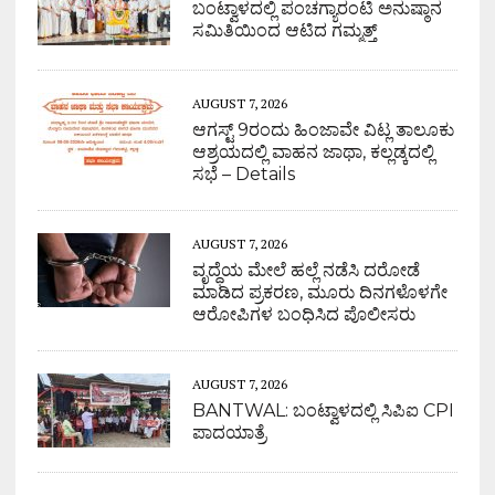
ಬಂಟ್ವಾಳದಲ್ಲಿ ಪಂಚಗ್ಯಾರಂಟಿ ಅನುಷ್ಠಾನ
ಸಮಿತಿಯಿಂದ ಆಟಿದ ಗಮ್ಮತ್ತ್
AUGUST 7, 2026
ಆಗಸ್ಟ್ 9ರಂದು ಹಿಂಜಾವೇ ವಿಟ್ಲ ತಾಲೂಕು
ಆಶ್ರಯದಲ್ಲಿ ವಾಹನ ಜಾಥಾ, ಕಲ್ಲಡ್ಕದಲ್ಲಿ
ಸಭೆ – Details
AUGUST 7, 2026
ವೃದ್ಧೆಯ ಮೇಲೆ ಹಲ್ಲೆ ನಡೆಸಿ ದರೋಡೆ
ಮಾಡಿದ ಪ್ರಕರಣ, ಮೂರು ದಿನಗಳೊಳಗೇ
ಆರೋಪಿಗಳ ಬಂಧಿಸಿದ ಪೊಲೀಸರು
AUGUST 7, 2026
BANTWAL: ಬಂಟ್ವಾಳದಲ್ಲಿ ಸಿಪಿಐ CPI
ಪಾದಯಾತ್ರೆ