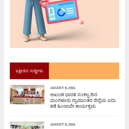
ಇತ್ತೀಚಿನ ಸುದ್ದಿಗಳು
AUGUST 8, 2026
ಅಖಂಡ ಭಾರತ ಸಂಕಲ್ಪ ದಿನ:
ಮಂಗಳೂರು ಗ್ರಾಮಾಂತರ ಜಿಲ್ಲೆಯ ಐದು
ಕಡೆ ಹಿಂಜಾವೇ ಕಾರ್ಯಕ್ರಮ
AUGUST 8, 2026