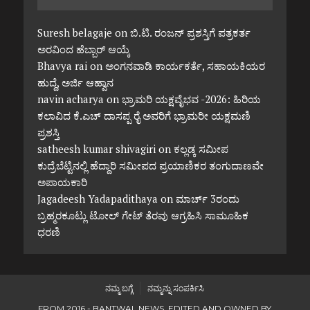
Suresh belagaje
on
ಬಿ.ಟಿ. ರಂಜನ್ ಪ್ರಶಸ್ತಿಗೆ ಪತ್ರಕರ್ತ
ಅರವಿಂದ ಹೆಬ್ಬಾರ್ ಆಯ್ಕೆ
Bhavya rai
on
ಅಂಗನವಾಡಿ ಕಾರ್ಯಕರ್ತೆ, ಸಹಾಯಕಿಯರ
ಹುದ್ದೆ, ಅರ್ಜಿ ಆಹ್ವಾನ
navin acharya
on
ಭ್ರಾಮರಿ ಯಕ್ಷವೈಭವ -2026: ಹಿರಿಯ
ಕಲಾವಿದ ಕೆ.ಎಚ್ ದಾಸಪ್ಪ ರೈ ಅವರಿಗೆ ಭ್ರಾಮರೀ ಯಕ್ಷಮಣಿ
ಪ್ರಶಸ್ತಿ
satheesh kumar shivagiri
on
ಕಲ್ಲಡ್ಕ ಸಮೀಪ
ಕುದ್ರೆಬೆಟ್ಟಿನಲ್ಲಿ ಹೆದ್ದಾರಿ ಸಮೀಪದ ಪ್ರಯಾಣಿಕರ ತಂಗುದಾಣವೇ
ಅಪಾಯಕಾರಿ
Jagadeesh Yadapadithaya
on
ಮಾರ್ಚ್ 3ರಂದು
ಬ್ರಹ್ಮರಕೂಟ್ಲು ಟೋಲ್ ಗೇಟ್ ತೆರವು ಆಗ್ರಹಿಸಿ ಸಾಮೂಹಿಕ
ಧರಣಿ
ನಮ್ಮ ಬಗ್ಗೆ
ನಮ್ಮನ್ನು ಸಂಪರ್ಕಿಸಿ
FROM 2016 - BANTWAL NEWS. EDITED AND OWNED BY