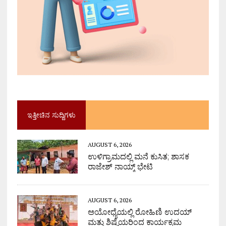
ಇತ್ತೀಚಿನ ಸುದ್ದಿಗಳು
AUGUST 6, 2026
ಉಳಿಗ್ರಾಮದಲ್ಲಿ ಮನೆ ಕುಸಿತ; ಶಾಸಕ
ರಾಜೇಶ್ ನಾಯ್ಕ್ ಭೇಟಿ
AUGUST 6, 2026
ಅಯೋಧ್ಯೆಯಲ್ಲಿ ರೋಹಿಣಿ ಉದಯ್
ಮತ್ತು ಶಿಷ್ಯೆಯರಿಂದ ಕಾರ್ಯಕ್ರಮ