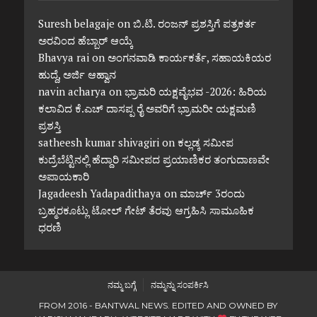
Suresh belagaje
on
ಬಿ.ಟಿ. ರಂಜನ್ ಪ್ರಶಸ್ತಿಗೆ ಪತ್ರಕರ್ತ
ಅರವಿಂದ ಹೆಬ್ಬಾರ್ ಆಯ್ಕೆ
Bhavya rai
on
ಅಂಗನವಾಡಿ ಕಾರ್ಯಕರ್ತೆ, ಸಹಾಯಕಿಯರ
ಹುದ್ದೆ, ಅರ್ಜಿ ಆಹ್ವಾನ
navin acharya
on
ಭ್ರಾಮರಿ ಯಕ್ಷವೈಭವ -2026: ಹಿರಿಯ
ಕಲಾವಿದ ಕೆ.ಎಚ್ ದಾಸಪ್ಪ ರೈ ಅವರಿಗೆ ಭ್ರಾಮರೀ ಯಕ್ಷಮಣಿ
ಪ್ರಶಸ್ತಿ
satheesh kumar shivagiri
on
ಕಲ್ಲಡ್ಕ ಸಮೀಪ
ಕುದ್ರೆಬೆಟ್ಟಿನಲ್ಲಿ ಹೆದ್ದಾರಿ ಸಮೀಪದ ಪ್ರಯಾಣಿಕರ ತಂಗುದಾಣವೇ
ಅಪಾಯಕಾರಿ
Jagadeesh Yadapadithaya
on
ಮಾರ್ಚ್ 3ರಂದು
ಬ್ರಹ್ಮರಕೂಟ್ಲು ಟೋಲ್ ಗೇಟ್ ತೆರವು ಆಗ್ರಹಿಸಿ ಸಾಮೂಹಿಕ
ಧರಣಿ
ನಮ್ಮ ಬಗ್ಗೆ
ನಮ್ಮನ್ನು ಸಂಪರ್ಕಿಸಿ
FROM 2016 - BANTWAL NEWS. EDITED AND OWNED BY