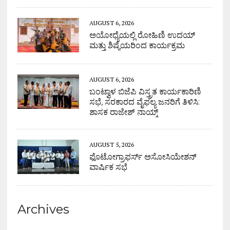
AUGUST 6, 2026
ಅಯೋಧ್ಯೆಯಲ್ಲಿ ರೋಹಿಣಿ ಉದಯ್
ಮತ್ತು ಶಿಷ್ಯೆಯರಿಂದ ಕಾರ್ಯಕ್ರಮ
AUGUST 6, 2026
ಬಂಟ್ವಾಳ ಬಿಜೆಪಿ ವಿಸ್ತ್ರತ ಕಾರ್ಯಕಾರಿಣಿ
ಸಭೆ, ಸರಕಾರದ ವೈಫಲ್ಯ ಜನರಿಗೆ ತಿಳಿಸಿ:
ಶಾಸಕ ರಾಜೇಶ್ ನಾಯ್ಕ್
AUGUST 5, 2026
ಫೊಟೋಗ್ರಾಫರ್ಸ್ ಅಸೋಸಿಯೇಶನ್
ವಾರ್ಷಿಕ ಸಭೆ
Archives