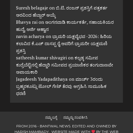
Suresh belagaje
on
ಬಿ.ಟಿ. ರಂಜನ್ ಪ್ರಶಸ್ತಿಗೆ ಪತ್ರಕರ್ತ
ಅರವಿಂದ ಹೆಬ್ಬಾರ್ ಆಯ್ಕೆ
Bhavya rai
on
ಅಂಗನವಾಡಿ ಕಾರ್ಯಕರ್ತೆ, ಸಹಾಯಕಿಯರ
ಹುದ್ದೆ, ಅರ್ಜಿ ಆಹ್ವಾನ
navin acharya
on
ಭ್ರಾಮರಿ ಯಕ್ಷವೈಭವ -2026: ಹಿರಿಯ
ಕಲಾವಿದ ಕೆ.ಎಚ್ ದಾಸಪ್ಪ ರೈ ಅವರಿಗೆ ಭ್ರಾಮರೀ ಯಕ್ಷಮಣಿ
ಪ್ರಶಸ್ತಿ
satheesh kumar shivagiri
on
ಕಲ್ಲಡ್ಕ ಸಮೀಪ
ಕುದ್ರೆಬೆಟ್ಟಿನಲ್ಲಿ ಹೆದ್ದಾರಿ ಸಮೀಪದ ಪ್ರಯಾಣಿಕರ ತಂಗುದಾಣವೇ
ಅಪಾಯಕಾರಿ
Jagadeesh Yadapadithaya
on
ಮಾರ್ಚ್ 3ರಂದು
ಬ್ರಹ್ಮರಕೂಟ್ಲು ಟೋಲ್ ಗೇಟ್ ತೆರವು ಆಗ್ರಹಿಸಿ ಸಾಮೂಹಿಕ
ಧರಣಿ
ನಮ್ಮ ಬಗ್ಗೆ
ನಮ್ಮನ್ನು ಸಂಪರ್ಕಿಸಿ
FROM 2016 - BANTWAL NEWS. EDITED AND OWNED BY
HARISH MAMBADY. WEBSITE MADE WITH
BY
THE WEB