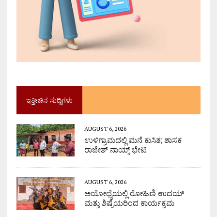
ಇತ್ತೀಚಿನ ಸುದ್ದಿಗಳು
AUGUST 6, 2026
ಉಳಿಗ್ರಾಮದಲ್ಲಿ ಮನೆ ಕುಸಿತ; ಶಾಸಕ
ರಾಜೇಶ್ ನಾಯ್ಕ್ ಭೇಟಿ
AUGUST 6, 2026
ಅಯೋಧ್ಯೆಯಲ್ಲಿ ರೋಹಿಣಿ ಉದಯ್
ಮತ್ತು ಶಿಷ್ಯೆಯರಿಂದ ಕಾರ್ಯಕ್ರಮ