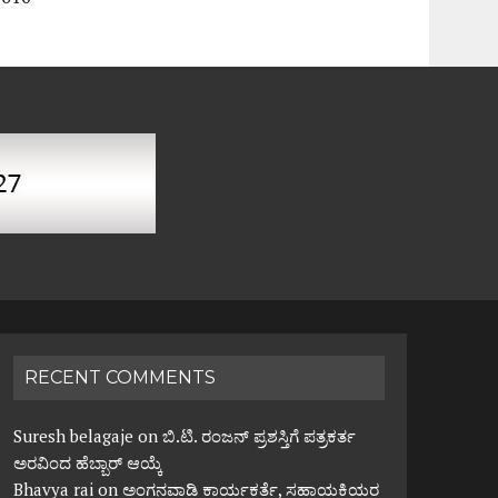
RECENT COMMENTS
Suresh belagaje
on
ಬಿ.ಟಿ. ರಂಜನ್ ಪ್ರಶಸ್ತಿಗೆ ಪತ್ರಕರ್ತ
ಅರವಿಂದ ಹೆಬ್ಬಾರ್ ಆಯ್ಕೆ
Bhavya rai
on
ಅಂಗನವಾಡಿ ಕಾರ್ಯಕರ್ತೆ, ಸಹಾಯಕಿಯರ