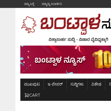
ನಮ್ಮ ಬಗ್ಗೆ
ನಮ್ಮನ್ನು ಸಂಪರ್ಕಿಸಿ
ಮುಖಪುಟ
ಇ-ಪೇಪರ್
ಸುದ್ದಿಗಳು
ವಿಶೇಷ
ನ
CART