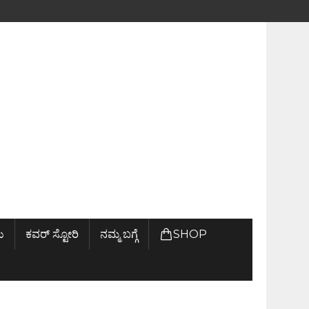
ು
ಕವರ್ ಸ್ಟೋರಿ
ನಮ್ಮ ಬಗ್ಗೆ
SHOP