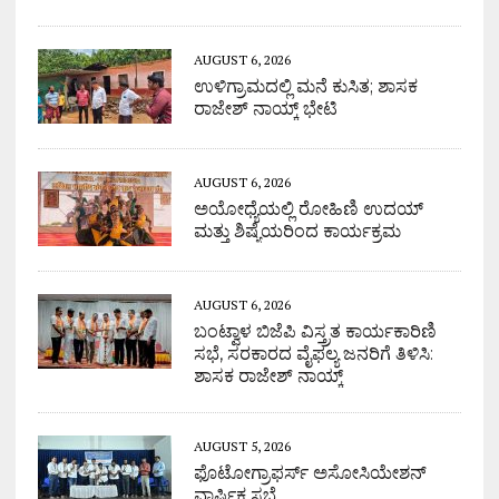
AUGUST 6, 2026
ಉಳಿಗ್ರಾಮದಲ್ಲಿ ಮನೆ ಕುಸಿತ; ಶಾಸಕ
ರಾಜೇಶ್ ನಾಯ್ಕ್ ಭೇಟಿ
AUGUST 6, 2026
ಅಯೋಧ್ಯೆಯಲ್ಲಿ ರೋಹಿಣಿ ಉದಯ್
ಮತ್ತು ಶಿಷ್ಯೆಯರಿಂದ ಕಾರ್ಯಕ್ರಮ
AUGUST 6, 2026
ಬಂಟ್ವಾಳ ಬಿಜೆಪಿ ವಿಸ್ತ್ರತ ಕಾರ್ಯಕಾರಿಣಿ
ಸಭೆ, ಸರಕಾರದ ವೈಫಲ್ಯ ಜನರಿಗೆ ತಿಳಿಸಿ:
ಶಾಸಕ ರಾಜೇಶ್ ನಾಯ್ಕ್
AUGUST 5, 2026
ಫೊಟೋಗ್ರಾಫರ್ಸ್ ಅಸೋಸಿಯೇಶನ್
ವಾರ್ಷಿಕ ಸಭೆ