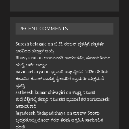
RECENT COMMENTS
Suresh belagaje
on
ಬಿ.ಟಿ. ರಂಜನ್ ಪ್ರಶಸ್ತಿಗೆ ಪತ್ರಕರ್ತ
ಅರವಿಂದ ಹೆಬ್ಬಾರ್ ಆಯ್ಕೆ
Bhavya rai
on
ಅಂಗನವಾಡಿ ಕಾರ್ಯಕರ್ತೆ, ಸಹಾಯಕಿಯರ
ಹುದ್ದೆ, ಅರ್ಜಿ ಆಹ್ವಾನ
navin acharya
on
ಭ್ರಾಮರಿ ಯಕ್ಷವೈಭವ -2026: ಹಿರಿಯ
ಕಲಾವಿದ ಕೆ.ಎಚ್ ದಾಸಪ್ಪ ರೈ ಅವರಿಗೆ ಭ್ರಾಮರೀ ಯಕ್ಷಮಣಿ
ಪ್ರಶಸ್ತಿ
satheesh kumar shivagiri
on
ಕಲ್ಲಡ್ಕ ಸಮೀಪ
ಕುದ್ರೆಬೆಟ್ಟಿನಲ್ಲಿ ಹೆದ್ದಾರಿ ಸಮೀಪದ ಪ್ರಯಾಣಿಕರ ತಂಗುದಾಣವೇ
ಅಪಾಯಕಾರಿ
Jagadeesh Yadapadithaya
on
ಮಾರ್ಚ್ 3ರಂದು
ಬ್ರಹ್ಮರಕೂಟ್ಲು ಟೋಲ್ ಗೇಟ್ ತೆರವು ಆಗ್ರಹಿಸಿ ಸಾಮೂಹಿಕ
ಧರಣಿ