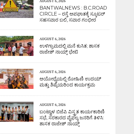
AUGUST 6, 2026
BANTWALNEWS : B.C.ROAD
CIRCLE – ರಸ್ತೆ ಅಪಘಾತಕ್ಕೆ ಸ್ಕೂಟರ್
ಸಹಸವಾರ ಬಲಿ, ಸವಾರ ಗಂಭೀರ
AUGUST 6, 2026
ಉಳಿಗ್ರಾಮದಲ್ಲಿ ಮನೆ ಕುಸಿತ; ಶಾಸಕ
ರಾಜೇಶ್ ನಾಯ್ಕ್ ಭೇಟಿ
AUGUST 6, 2026
ಅಯೋಧ್ಯೆಯಲ್ಲಿ ರೋಹಿಣಿ ಉದಯ್
ಮತ್ತು ಶಿಷ್ಯೆಯರಿಂದ ಕಾರ್ಯಕ್ರಮ
AUGUST 6, 2026
ಬಂಟ್ವಾಳ ಬಿಜೆಪಿ ವಿಸ್ತ್ರತ ಕಾರ್ಯಕಾರಿಣಿ
ಸಭೆ, ಸರಕಾರದ ವೈಫಲ್ಯ ಜನರಿಗೆ ತಿಳಿಸಿ:
ಶಾಸಕ ರಾಜೇಶ್ ನಾಯ್ಕ್