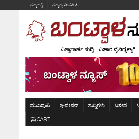
ನಮ್ಮ ಬಗ್ಗೆ
ನಮ್ಮನ್ನು ಸಂಪರ್ಕಿಸಿ
ಮುಖಪುಟ
ಇ-ಪೇಪರ್
ಸುದ್ದಿಗಳು
ವಿಶೇಷ
ನ
CART