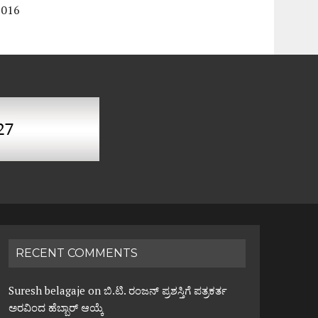
2016
RECENT COMMENTS
Suresh belagaje
on
ಬಿ.ಟಿ. ರಂಜನ್ ಪ್ರಶಸ್ತಿಗೆ ಪತ್ರಕರ್ತ
ಅರವಿಂದ ಹೆಬ್ಬಾರ್ ಆಯ್ಕೆ