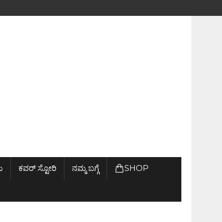
ು
ಕವರ್ ಸ್ಟೋರಿ
ನಮ್ಮ ಬಗ್ಗೆ
SHOP