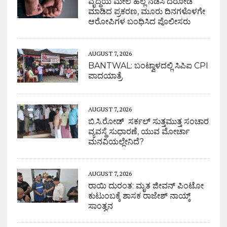
ವೃದ್ಧೆಯ ಮೇಲೆ ಹಲ್ಲೆ ನಡೆಸಿ ದರೋಡೆ
ಮಾಡಿದ ಪ್ರಕರಣ, ಮೂರು ದಿನಗಳೊಳಗೇ
ಆರೋಪಿಗಳ ಬಂಧಿಸಿದ ಪೊಲೀಸರು
AUGUST 7, 2026
BANTWAL: ಬಂಟ್ವಾಳದಲ್ಲಿ ಸಿಪಿಐ CPI
ಪಾದಯಾತ್ರೆ
AUGUST 7, 2026
ಬಿ.ಸಿ.ರೋಡ್ ಸರ್ಕಲ್ ಸುತ್ತಮುತ್ತ ಸಂಚಾರ
ವ್ಯವಸ್ಥೆ ಸುಧಾರಣೆ, ಯುವ ಮೋರ್ಚಾ
ಮನವಿಯಲ್ಲೇನಿದೆ?
AUGUST 7, 2026
ರಾಯಿ ದುರಂತ: ಮೃತ ಜೀವನ್ ಪಿಂಟೋ
ಕುಟುಂಬಕ್ಕೆ ಶಾಸಕ ರಾಜೇಶ್ ನಾಯ್ಕ್
ಸಾಂತ್ವನ