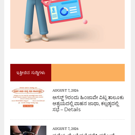
ಇತ್ತೀಚಿನ ಸುದ್ದಿಗಳು
AUGUST 7, 2026
ಆಗಸ್ಟ್ 9ರಂದು ಹಿಂಜಾವೇ ವಿಟ್ಲ ತಾಲೂಕು
ಆಶ್ರಯದಲ್ಲಿ ವಾಹನ ಜಾಥಾ, ಕಲ್ಲಡ್ಕದಲ್ಲಿ
ಸಭೆ – Details
AUGUST 7, 2026