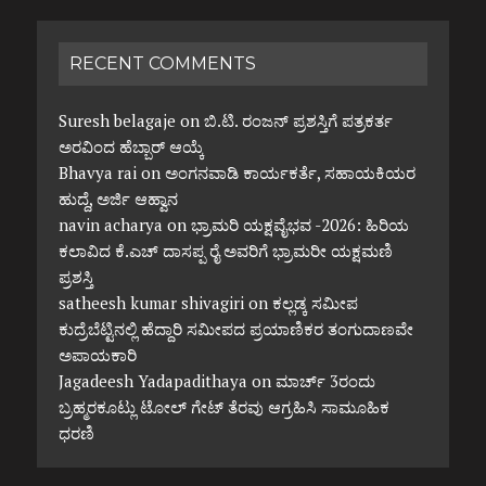
RECENT COMMENTS
Suresh belagaje
on
ಬಿ.ಟಿ. ರಂಜನ್ ಪ್ರಶಸ್ತಿಗೆ ಪತ್ರಕರ್ತ
ಅರವಿಂದ ಹೆಬ್ಬಾರ್ ಆಯ್ಕೆ
Bhavya rai
on
ಅಂಗನವಾಡಿ ಕಾರ್ಯಕರ್ತೆ, ಸಹಾಯಕಿಯರ
ಹುದ್ದೆ, ಅರ್ಜಿ ಆಹ್ವಾನ
navin acharya
on
ಭ್ರಾಮರಿ ಯಕ್ಷವೈಭವ -2026: ಹಿರಿಯ
ಕಲಾವಿದ ಕೆ.ಎಚ್ ದಾಸಪ್ಪ ರೈ ಅವರಿಗೆ ಭ್ರಾಮರೀ ಯಕ್ಷಮಣಿ
ಪ್ರಶಸ್ತಿ
satheesh kumar shivagiri
on
ಕಲ್ಲಡ್ಕ ಸಮೀಪ
ಕುದ್ರೆಬೆಟ್ಟಿನಲ್ಲಿ ಹೆದ್ದಾರಿ ಸಮೀಪದ ಪ್ರಯಾಣಿಕರ ತಂಗುದಾಣವೇ
ಅಪಾಯಕಾರಿ
Jagadeesh Yadapadithaya
on
ಮಾರ್ಚ್ 3ರಂದು
ಬ್ರಹ್ಮರಕೂಟ್ಲು ಟೋಲ್ ಗೇಟ್ ತೆರವು ಆಗ್ರಹಿಸಿ ಸಾಮೂಹಿಕ
ಧರಣಿ