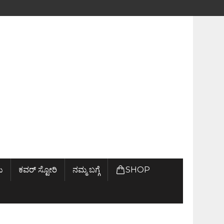
ು
ಕವರ್ ಸ್ಟೋರಿ
ನಮ್ಮ ಬಗ್ಗೆ
SHOP