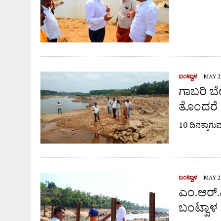
ಬಂಟ್ವಾಳ
MAY 22
ಗಾಬರಿ ಬೇ
ತೊಂದರೆ 
10 ದಿನಕ್ಕಾಗು
ಬಂಟ್ವಾಳ
MAY 20
ಎಂ.ಆರ್.ಪ
ಬಂಟ್ವಾಳ