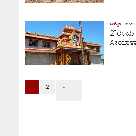
ಬಂಟ್ವಾಳ
MAY 16
21ರಂದು ನ
ಸೀಯಾಳಾ
1
2
»