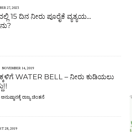
ER 27, 2023
ಲ್ಲಿ 15 ದಿನ ನೀರು ಪೂರೈಕೆ ವ್ಯತ್ಯಯ…
ನು?
NOVEMBER 14, 2019
್ಕಳಿಗೆ WATER BELL – ನೀರು ಕುಡಿಯಲು
ು!!
ುಷ್ಠಾನಕ್ಕೆ ರಾಜ್ಯ ಚಿಂತನೆ
T 28, 2019