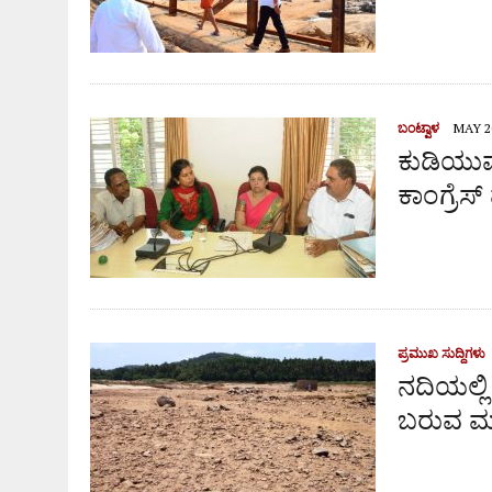
ಬಂಟ್ವಾಳ
MAY 20
ಕುಡಿಯುವ ನ
ಕಾಂಗ್ರೆಸ
ಪ್ರಮುಖ ಸುದ್ದಿಗಳು
ನದಿಯಲ್ಲಿ 
ಬರುವ ಮು