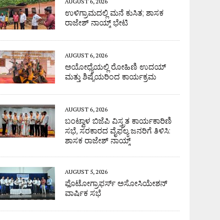
AUGUST 6, 2026
ಉಳಿಗ್ರಾಮದಲ್ಲಿ ಮನೆ ಕುಸಿತ; ಶಾಸಕ
ರಾಜೇಶ್ ನಾಯ್ಕ್ ಭೇಟಿ
AUGUST 6, 2026
ಅಯೋಧ್ಯೆಯಲ್ಲಿ ರೋಹಿಣಿ ಉದಯ್
ಮತ್ತು ಶಿಷ್ಯೆಯರಿಂದ ಕಾರ್ಯಕ್ರಮ
AUGUST 6, 2026
ಬಂಟ್ವಾಳ ಬಿಜೆಪಿ ವಿಸ್ತ್ರತ ಕಾರ್ಯಕಾರಿಣಿ
ಸಭೆ, ಸರಕಾರದ ವೈಫಲ್ಯ ಜನರಿಗೆ ತಿಳಿಸಿ:
ಶಾಸಕ ರಾಜೇಶ್ ನಾಯ್ಕ್
AUGUST 5, 2026
ಫೊಟೋಗ್ರಾಫರ್ಸ್ ಅಸೋಸಿಯೇಶನ್
ವಾರ್ಷಿಕ ಸಭೆ