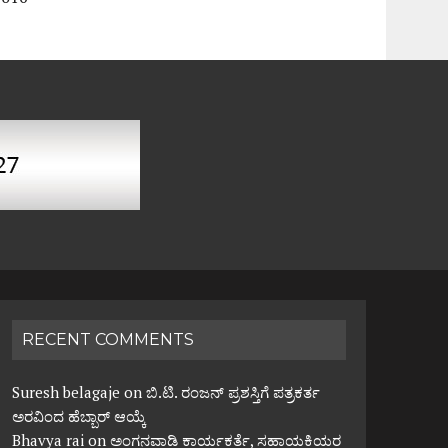
RECENT COMMENTS
Suresh belagaje
on
ಬಿ.ಟಿ. ರಂಜನ್ ಪ್ರಶಸ್ತಿಗೆ ಪತ್ರಕರ್ತ
ಅರವಿಂದ ಹೆಬ್ಬಾರ್ ಆಯ್ಕೆ
Bhavya rai
on
ಅಂಗನವಾಡಿ ಕಾರ್ಯಕರ್ತೆ, ಸಹಾಯಕಿಯರ