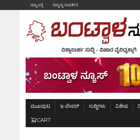
ನಮ್ಮ ಬಗ್ಗೆ
ನಮ್ಮನ್ನು ಸಂಪರ್ಕಿಸಿ
ಮುಖಪುಟ
ಇ-ಪೇಪರ್
ಸುದ್ದಿಗಳು
ವಿಶೇಷ
ನ
CART