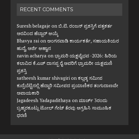
RECENT COMMENTS
Suresh belagaje
on
ಬಿ.ಟಿ. ರಂಜನ್ ಪ್ರಶಸ್ತಿಗೆ ಪತ್ರಕರ್ತ
ಅರವಿಂದ ಹೆಬ್ಬಾರ್ ಆಯ್ಕೆ
Bhavya rai
on
ಅಂಗನವಾಡಿ ಕಾರ್ಯಕರ್ತೆ, ಸಹಾಯಕಿಯರ
ಹುದ್ದೆ, ಅರ್ಜಿ ಆಹ್ವಾನ
navin acharya
on
ಭ್ರಾಮರಿ ಯಕ್ಷವೈಭವ -2026: ಹಿರಿಯ
ಕಲಾವಿದ ಕೆ.ಎಚ್ ದಾಸಪ್ಪ ರೈ ಅವರಿಗೆ ಭ್ರಾಮರೀ ಯಕ್ಷಮಣಿ
ಪ್ರಶಸ್ತಿ
satheesh kumar shivagiri
on
ಕಲ್ಲಡ್ಕ ಸಮೀಪ
ಕುದ್ರೆಬೆಟ್ಟಿನಲ್ಲಿ ಹೆದ್ದಾರಿ ಸಮೀಪದ ಪ್ರಯಾಣಿಕರ ತಂಗುದಾಣವೇ
ಅಪಾಯಕಾರಿ
Jagadeesh Yadapadithaya
on
ಮಾರ್ಚ್ 3ರಂದು
ಬ್ರಹ್ಮರಕೂಟ್ಲು ಟೋಲ್ ಗೇಟ್ ತೆರವು ಆಗ್ರಹಿಸಿ ಸಾಮೂಹಿಕ
ಧರಣಿ