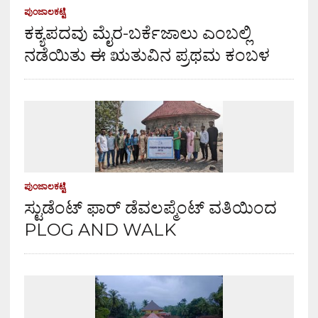
ಪುಂಜಾಲಕಟ್ಟೆ
ಕಕ್ಯಪದವು ಮೈರ-ಬರ್ಕೆಜಾಲು ಎಂಬಲ್ಲಿ
ನಡೆಯಿತು ಈ ಋತುವಿನ ಪ್ರಥಮ ಕಂಬಳ
ಪುಂಜಾಲಕಟ್ಟೆ
ಸ್ಟುಡೆಂಟ್ ಫಾರ್ ಡೆವಲಪ್ಮೆಂಟ್ ವತಿಯಿಂದ
PLOG AND WALK