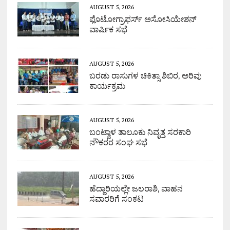
AUGUST 5, 2026
ಫೊಟೋಗ್ರಾಫರ್ಸ್ ಅಸೋಸಿಯೇಶನ್
ವಾರ್ಷಿಕ ಸಭೆ
AUGUST 5, 2026
ಬರಡು ರಾಸುಗಳ ಚಿಕಿತ್ಸಾ ಶಿಬಿರ, ಅರಿವು
ಕಾರ್ಯಕ್ರಮ
AUGUST 5, 2026
ಬಂಟ್ವಾಳ ತಾಲೂಕು ನಿವೃತ್ತ ಸರಕಾರಿ
ನೌಕರರ ಸಂಘ ಸಭೆ
AUGUST 5, 2026
ಹೆದ್ದಾರಿಯಲ್ಲೇ ಜಲರಾಶಿ, ವಾಹನ
ಸವಾರರಿಗೆ ಸಂಕಟ