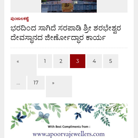
ಪುಂಜಾಲಕಟ್ಟೆ
ಭರದಿಂದ ಸಾಗಿದೆ ಸರಪಾಡಿ ಶ್ರೀ ಶರಭೇಶ್ವರ
ದೇವಸ್ಥಾನದ ಜೀರ್ಣೋದ್ಧಾರ ಕಾರ್ಯ
«
1
2
3
4
5
…
17
»