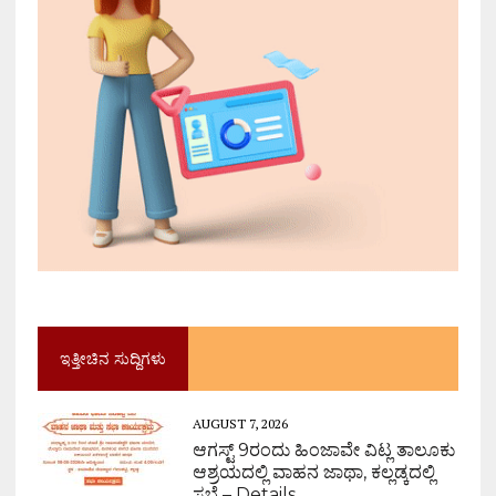
ಇತ್ತೀಚಿನ ಸುದ್ದಿಗಳು
AUGUST 7, 2026
ಆಗಸ್ಟ್ 9ರಂದು ಹಿಂಜಾವೇ ವಿಟ್ಲ ತಾಲೂಕು
ಆಶ್ರಯದಲ್ಲಿ ವಾಹನ ಜಾಥಾ, ಕಲ್ಲಡ್ಕದಲ್ಲಿ
ಸಭೆ – Details