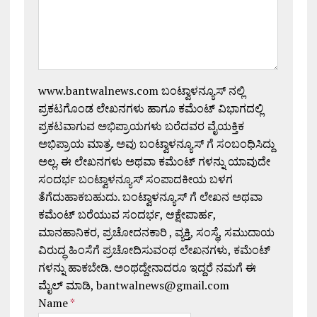
www.bantwalnews.com ಬಂಟ್ವಾಳನ್ಯೂಸ್ ನಲ್ಲಿ
ಪ್ರಕಟಗೊಂಡ ಲೇಖನಗಳು ಹಾಗೂ ಕಮೆಂಟ್ ವಿಭಾಗದಲ್ಲಿ
ಪ್ರಕಟವಾಗುವ ಅಭಿಪ್ರಾಯಗಳು ಬರೆದವರ ವೈಯಕ್ತಿಕ
ಅಭಿಪ್ರಾಯ ಮಾತ್ರ. ಅವು ಬಂಟ್ವಾಳನ್ಯೂಸ್ ಗೆ ಸಂಬಂಧಿಸಿದ್ದು
ಅಲ್ಲ. ಈ ಲೇಖನಗಳು ಅಥವಾ ಕಮೆಂಟ್ ಗಳನ್ನು ಯಾವುದೇ
ಸಂದರ್ಭ ಬಂಟ್ವಾಳನ್ಯೂಸ್ ಸಂಪಾದಕೀಯ ಬಳಗ
ತೆಗೆದುಹಾಕಬಹುದು. ಬಂಟ್ವಾಳನ್ಯೂಸ್ ಗೆ ಲೇಖನ ಅಥವಾ
ಕಮೆಂಟ್ ಬರೆಯುವ ಸಂದರ್ಭ, ಆಕ್ಷೇಪಾರ್ಹ,
ಮಾನಹಾನಿಕರ, ಪ್ರಚೋದನಕಾರಿ , ವ್ಯಕ್ತಿ, ಸಂಸ್ಥೆ, ಸಮುದಾಯ
ವಿರುದ್ಧ ಹಿಂಸೆಗೆ ಪ್ರಚೋದಿಸುವಂಥ ಲೇಖನಗಳು, ಕಮೆಂಟ್
ಗಳನ್ನು ಹಾಕಬೇಡಿ. ಅಂಥದ್ದೇನಾದರೂ ಇದ್ದರೆ ನಮಗೆ ಈ
ಮೈಲ್ ಮಾಡಿ, bantwalnews@gmail.com
Name
*