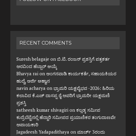
RECENT COMMENTS
Suresh belagaje
on
ಬಿ.ಟಿ. ರಂಜನ್ ಪ್ರಶಸ್ತಿಗೆ ಪತ್ರಕರ್ತ
ಅರವಿಂದ ಹೆಬ್ಬಾರ್ ಆಯ್ಕೆ
Bhavya rai
on
ಅಂಗನವಾಡಿ ಕಾರ್ಯಕರ್ತೆ, ಸಹಾಯಕಿಯರ
ಹುದ್ದೆ, ಅರ್ಜಿ ಆಹ್ವಾನ
navin acharya
on
ಭ್ರಾಮರಿ ಯಕ್ಷವೈಭವ -2026: ಹಿರಿಯ
ಕಲಾವಿದ ಕೆ.ಎಚ್ ದಾಸಪ್ಪ ರೈ ಅವರಿಗೆ ಭ್ರಾಮರೀ ಯಕ್ಷಮಣಿ
ಪ್ರಶಸ್ತಿ
satheesh kumar shivagiri
on
ಕಲ್ಲಡ್ಕ ಸಮೀಪ
ಕುದ್ರೆಬೆಟ್ಟಿನಲ್ಲಿ ಹೆದ್ದಾರಿ ಸಮೀಪದ ಪ್ರಯಾಣಿಕರ ತಂಗುದಾಣವೇ
ಅಪಾಯಕಾರಿ
Jagadeesh Yadapadithaya
on
ಮಾರ್ಚ್ 3ರಂದು