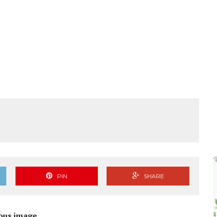
PIN
SHARE
ous image