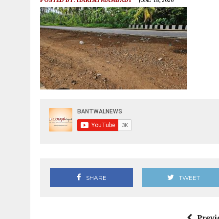
SHARE
TWEET
Previ