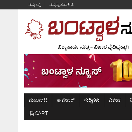
ನಮ್ಮ ಬಗ್ಗೆ
ನಮ್ಮನ್ನು ಸಂಪರ್ಕಿಸಿ
ಮುಖಪುಟ
ಇ-ಪೇಪರ್
ಸುದ್ದಿಗಳು
ವಿಶೇಷ
ನ
CART