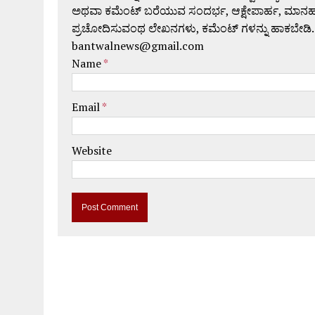
ಅಥವಾ ಕಮೆಂಟ್ ಬರೆಯುವ ಸಂದರ್ಭ, ಆಕ್ಷೇಪಾರ್ಹ, ಮಾನಹಾನಿಕರ,
ಪ್ರಚೋದಿಸುವಂಥ ಲೇಖನಗಳು, ಕಮೆಂಟ್ ಗಳನ್ನು ಹಾಕಬೇಡಿ.
bantwalnews@gmail.com
Name
*
Email
*
Website
A
l
t
e
r