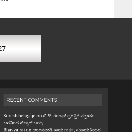
RECENT COMMENTS
Suresh belagaje
on
ಬಿ.ಟಿ. ರಂಜನ್ ಪ್ರಶಸ್ತಿಗೆ ಪತ್ರಕರ್ತ
ಅರವಿಂದ ಹೆಬ್ಬಾರ್ ಆಯ್ಕೆ
Bhavya rai
on
ಅಂಗನವಾಡಿ ಕಾರ್ಯಕರ್ತೆ, ಸಹಾಯಕಿಯರ