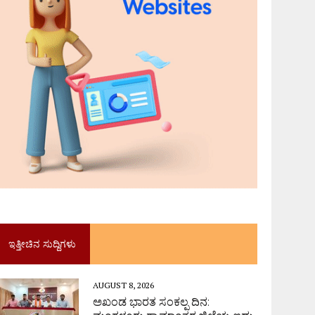
ಇತ್ತೀಚಿನ ಸುದ್ದಿಗಳು
AUGUST 8, 2026
ಅಖಂಡ ಭಾರತ ಸಂಕಲ್ಪ ದಿನ: