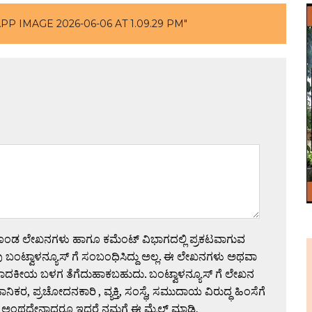
P IMAGE 2026-06-06 AT 1.09.29 PM"
ಗೊಂಡ ಲೇಖನಗಳು ಹಾಗೂ ಕಮೆಂಟ್ ವಿಭಾಗದಲ್ಲಿ ಪ್ರಕಟವಾಗುವ
 ಬಂಟ್ವಾಳನ್ಯೂಸ್ ಗೆ ಸಂಬಂಧಿಸಿದ್ದು ಅಲ್ಲ. ಈ ಲೇಖನಗಳು ಅಥವಾ
ಪಾದಕೀಯ ಬಳಗ ತೆಗೆದುಹಾಕಬಹುದು. ಬಂಟ್ವಾಳನ್ಯೂಸ್ ಗೆ ಲೇಖನ
 ಪ್ರಚೋದನಕಾರಿ , ವ್ಯಕ್ತಿ, ಸಂಸ್ಥೆ, ಸಮುದಾಯ ವಿರುದ್ಧ ಹಿಂಸೆಗೆ
 ಅಂಥದ್ದೇನಾದರೂ ಇದ್ದರೆ ನಮಗೆ ಈ ಮೈಲ್ ಮಾಡಿ,