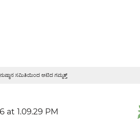
ನುಷ್ಠಾನ ಸಮಿತಿಯಿಂದ ಆಟಿದ ಗಮ್ಮತ್ತ್
 ಜಾಥಾ, ಕಲ್ಲಡ್ಕದಲ್ಲಿ ಸಭೆ – DETAILS
 ಮೂರು ದಿನಗಳೊಳಗೇ ಆರೋಪಿಗಳ ಬಂಧಿಸಿದ ಪೊಲೀಸರು
 at 1.09.29 PM
ೆಯ ಐದು ಕಡೆ ಹಿಂಜಾವೇ ಕಾರ್ಯಕ್ರಮ