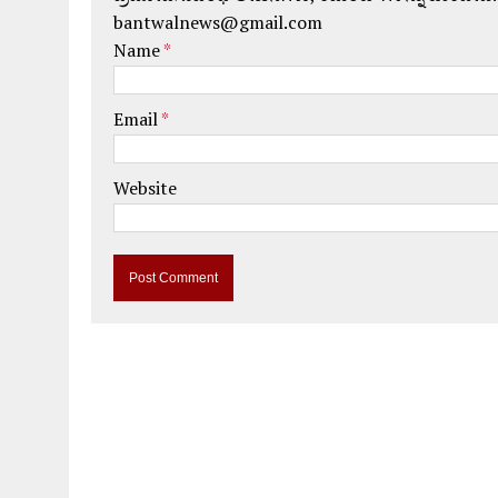
bantwalnews@gmail.com
Name
*
Email
*
Website
A
l
t
e
r
n
a