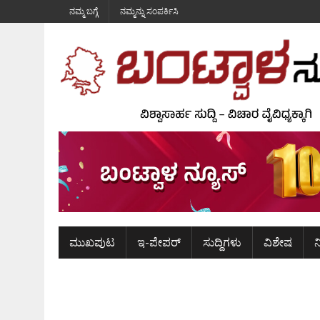
ನಮ್ಮ ಬಗ್ಗೆ
ನಮ್ಮನ್ನು ಸಂಪರ್ಕಿಸಿ
ಮುಖಪುಟ
ಇ-ಪೇಪರ್
ಸುದ್ದಿಗಳು
ವಿಶೇಷ
ನ