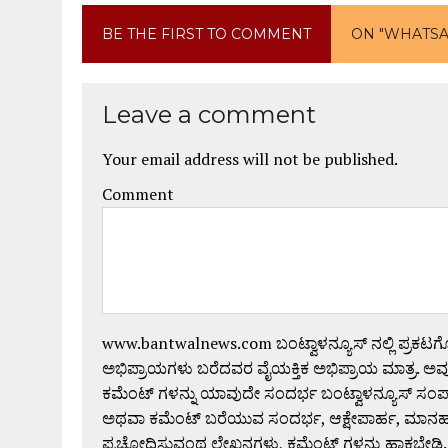
BE THE FIRST TO COMMENT
ON "WHATSAP
Leave a comment
Your email address will not be published.
Comment
www.bantwalnews.com ಬಂಟ್ವಾಳನ್ಯೂಸ್ ನಲ್ಲಿ ಪ್ರಕಟ
ಅಭಿಪ್ರಾಯಗಳು ಬರೆದವರ ವೈಯಕ್ತಿಕ ಅಭಿಪ್ರಾಯ ಮಾತ್ರ. ಅವು
ಕಮೆಂಟ್ ಗಳನ್ನು ಯಾವುದೇ ಸಂದರ್ಭ ಬಂಟ್ವಾಳನ್ಯೂಸ್ ಸಂ
ಅಥವಾ ಕಮೆಂಟ್ ಬರೆಯುವ ಸಂದರ್ಭ, ಆಕ್ಷೇಪಾರ್ಹ, ಮಾನಹಾನಿಕರ,
ಪ್ರಚೋದಿಸುವಂಥ ಲೇಖನಗಳು, ಕಮೆಂಟ್ ಗಳನ್ನು ಹಾಕಬೇಡಿ.