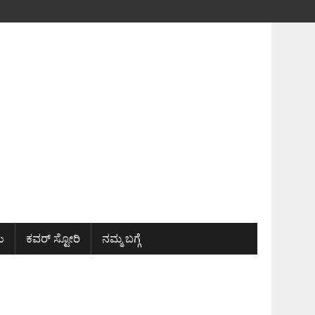
ು
ಕವರ್ ಸ್ಟೋರಿ
ನಮ್ಮ ಬಗ್ಗೆ