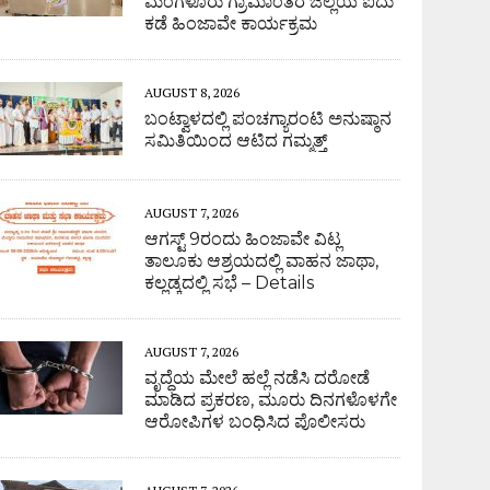
ಮಂಗಳೂರು ಗ್ರಾಮಾಂತರ ಜಿಲ್ಲೆಯ ಐದು
ಕಡೆ ಹಿಂಜಾವೇ ಕಾರ್ಯಕ್ರಮ
AUGUST 8, 2026
ಬಂಟ್ವಾಳದಲ್ಲಿ ಪಂಚಗ್ಯಾರಂಟಿ ಅನುಷ್ಠಾನ
ಸಮಿತಿಯಿಂದ ಆಟಿದ ಗಮ್ಮತ್ತ್
AUGUST 7, 2026
ಆಗಸ್ಟ್ 9ರಂದು ಹಿಂಜಾವೇ ವಿಟ್ಲ
ತಾಲೂಕು ಆಶ್ರಯದಲ್ಲಿ ವಾಹನ ಜಾಥಾ,
ಕಲ್ಲಡ್ಕದಲ್ಲಿ ಸಭೆ – Details
AUGUST 7, 2026
ವೃದ್ಧೆಯ ಮೇಲೆ ಹಲ್ಲೆ ನಡೆಸಿ ದರೋಡೆ
ಮಾಡಿದ ಪ್ರಕರಣ, ಮೂರು ದಿನಗಳೊಳಗೇ
ಆರೋಪಿಗಳ ಬಂಧಿಸಿದ ಪೊಲೀಸರು