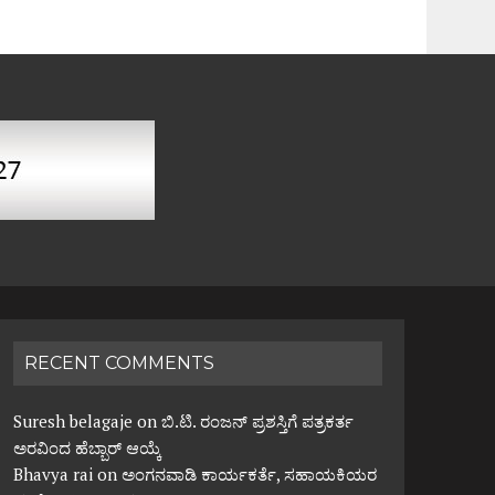
RECENT COMMENTS
Suresh belagaje
on
ಬಿ.ಟಿ. ರಂಜನ್ ಪ್ರಶಸ್ತಿಗೆ ಪತ್ರಕರ್ತ
ಅರವಿಂದ ಹೆಬ್ಬಾರ್ ಆಯ್ಕೆ
Bhavya rai
on
ಅಂಗನವಾಡಿ ಕಾರ್ಯಕರ್ತೆ, ಸಹಾಯಕಿಯರ