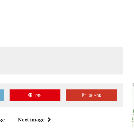
PIN
SHARE
ge
Next image