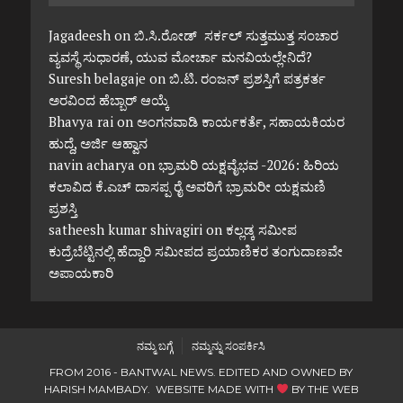
Jagadeesh
on
ಬಿ.ಸಿ.ರೋಡ್ ಸರ್ಕಲ್ ಸುತ್ತಮುತ್ತ ಸಂಚಾರ
ವ್ಯವಸ್ಥೆ ಸುಧಾರಣೆ, ಯುವ ಮೋರ್ಚಾ ಮನವಿಯಲ್ಲೇನಿದೆ?
Suresh belagaje
on
ಬಿ.ಟಿ. ರಂಜನ್ ಪ್ರಶಸ್ತಿಗೆ ಪತ್ರಕರ್ತ
ಅರವಿಂದ ಹೆಬ್ಬಾರ್ ಆಯ್ಕೆ
Bhavya rai
on
ಅಂಗನವಾಡಿ ಕಾರ್ಯಕರ್ತೆ, ಸಹಾಯಕಿಯರ
ಹುದ್ದೆ, ಅರ್ಜಿ ಆಹ್ವಾನ
navin acharya
on
ಭ್ರಾಮರಿ ಯಕ್ಷವೈಭವ -2026: ಹಿರಿಯ
ಕಲಾವಿದ ಕೆ.ಎಚ್ ದಾಸಪ್ಪ ರೈ ಅವರಿಗೆ ಭ್ರಾಮರೀ ಯಕ್ಷಮಣಿ
ಪ್ರಶಸ್ತಿ
satheesh kumar shivagiri
on
ಕಲ್ಲಡ್ಕ ಸಮೀಪ
ಕುದ್ರೆಬೆಟ್ಟಿನಲ್ಲಿ ಹೆದ್ದಾರಿ ಸಮೀಪದ ಪ್ರಯಾಣಿಕರ ತಂಗುದಾಣವೇ
ಅಪಾಯಕಾರಿ
ನಮ್ಮ ಬಗ್ಗೆ
ನಮ್ಮನ್ನು ಸಂಪರ್ಕಿಸಿ
FROM 2016 - BANTWAL NEWS. EDITED AND OWNED BY
HARISH MAMBADY. WEBSITE MADE WITH
BY
THE WEB