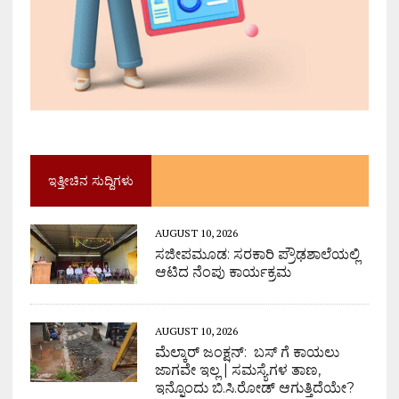
ಇತ್ತೀಚಿನ ಸುದ್ದಿಗಳು
AUGUST 10, 2026
ಸಜೀಪಮೂಡ: ಸರಕಾರಿ ಪ್ರೌಢಶಾಲೆಯಲ್ಲಿ
ಆಟಿದ ನೆಂಪು ಕಾರ್ಯಕ್ರಮ
AUGUST 10, 2026
ಮೆಲ್ಕಾರ್ ಜಂಕ್ಷನ್: ಬಸ್ ಗೆ ಕಾಯಲು
ಜಾಗವೇ ಇಲ್ಲ | ಸಮಸ್ಯೆಗಳ ತಾಣ,
ಇನ್ನೊಂದು ಬಿ.ಸಿ.ರೋಡ್ ಆಗುತ್ತಿದೆಯೇ?