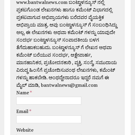
www.bantwalnews.com ಬಂಟ್ವಾಳನ್ಯೂಸ್ ನಲ್ಲಿ
ಪ್ರಕಟಗೊಂಡ ಲೇಖನಗಳು ಹಾಗೂ ಕಮೆಂಟ್ ವಿಭಾಗದಲ್ಲಿ
ಪ್ರಕಟವಾಗುವ ಅಭಿಪ್ರಾಯಗಳು ಬರೆದವರ ವೈಯಕ್ತಿಕ
ಅಭಿಪ್ರಾಯ ಮಾತ್ರ. ಅವು ಬಂಟ್ವಾಳನ್ಯೂಸ್ ಗೆ ಸಂಬಂಧಿಸಿದ್ದು
ಅಲ್ಲ. ಈ ಲೇಖನಗಳು ಅಥವಾ ಕಮೆಂಟ್ ಗಳನ್ನು ಯಾವುದೇ
ಸಂದರ್ಭ ಬಂಟ್ವಾಳನ್ಯೂಸ್ ಸಂಪಾದಕೀಯ ಬಳಗ
ತೆಗೆದುಹಾಕಬಹುದು. ಬಂಟ್ವಾಳನ್ಯೂಸ್ ಗೆ ಲೇಖನ ಅಥವಾ
ಕಮೆಂಟ್ ಬರೆಯುವ ಸಂದರ್ಭ, ಆಕ್ಷೇಪಾರ್ಹ,
ಮಾನಹಾನಿಕರ, ಪ್ರಚೋದನಕಾರಿ , ವ್ಯಕ್ತಿ, ಸಂಸ್ಥೆ, ಸಮುದಾಯ
ವಿರುದ್ಧ ಹಿಂಸೆಗೆ ಪ್ರಚೋದಿಸುವಂಥ ಲೇಖನಗಳು, ಕಮೆಂಟ್
ಗಳನ್ನು ಹಾಕಬೇಡಿ. ಅಂಥದ್ದೇನಾದರೂ ಇದ್ದರೆ ನಮಗೆ ಈ
ಮೈಲ್ ಮಾಡಿ, bantwalnews@gmail.com
Name
*
Email
*
Website