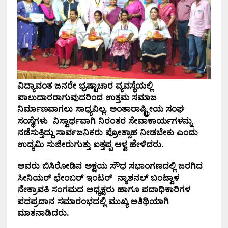
ವಿದ್ಯಾವಂತ ಜನರೇ ಭ್ರಷ್ಟಾಚಾರ ವ್ಯವಸ್ಥೆಯಲ್ಲಿ
ಪಾಲುದಾರರಾಗುವುದರಿಂದ ಉತ್ತಮ ಸಮಾಜ
ನಿರ್ಮಾಣವಾಗಲು ಸಾಧ್ಯವಿಲ್ಲ. ಅಂತಾರಾಷ್ಟ್ರೀಯ ಸಂಘ
ಸಂಸ್ಥೆಗಳು ನಿಸ್ವಾರ್ಥವಾಗಿ ನಿರಂತರ ಸೇವಾಕಾರ್ಯಗಳನ್ನು
ನಡೆಸುತ್ತಿದ್ದು ಸಾರ್ವಜನಿಕರು ಪ್ರೋತ್ಸಾಹ ನೀಡಬೇಕು ಎಂದು
ಉದ್ಯಮಿ ಸುಜೀರುಗುತ್ತು ಐತ್ತಪ್ಪ ಆಳ್ವ ಹೇಳಿದರು.
ಅವರು ಬಿಸಿರೋಡಿನ ಅಕ್ಷಯ ಸೌಧ ಸಭಾಂಗಣದಲ್ಲಿ ಜರಗಿದ
ಸೀನಿಯರ್ ಛೇಂಬರ್ ಇಂಟರ್ ನ್ಯಾಶನಲ್ ಬಂಟ್ವಾಳ
ನೇತ್ರಾವತಿ ಸಂಗಮದ ಅಧ್ಯಕ್ಷರು ಹಾಗೂ ಪದಾಧಿಕಾರಿಗಳ
ಪದಪ್ರದಾನ ಸಮಾರಂಭದಲ್ಲಿ ಮುಖ್ಯ ಅತಿಥಿಯಾಗಿ
ಮಾತನಾಡಿದರು.