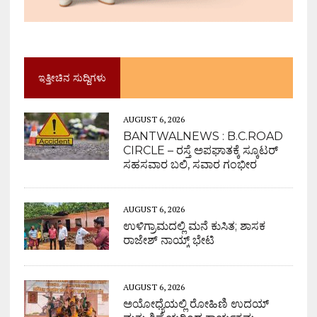
ಇತ್ತೀಚಿನ ಸುದ್ದಿಗಳು
AUGUST 6, 2026
BANTWALNEWS : B.C.ROAD
CIRCLE – ರಸ್ತೆ ಅಪಘಾತಕ್ಕೆ ಸ್ಕೂಟರ್
ಸಹಸವಾರ ಬಲಿ, ಸವಾರ ಗಂಭೀರ
AUGUST 6, 2026
ಉಳಿಗ್ರಾಮದಲ್ಲಿ ಮನೆ ಕುಸಿತ; ಶಾಸಕ
ರಾಜೇಶ್ ನಾಯ್ಕ್ ಭೇಟಿ
AUGUST 6, 2026
ಅಯೋಧ್ಯೆಯಲ್ಲಿ ರೋಹಿಣಿ ಉದಯ್