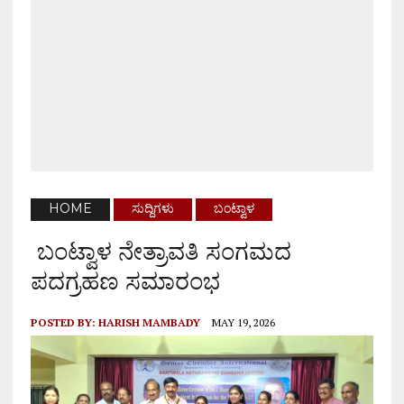
HOME
ಸುದ್ದಿಗಳು
ಬಂಟ್ವಾಳ
ಬಂಟ್ವಾಳ ನೇತ್ರಾವತಿ ಸಂಗಮದ
ಪದಗ್ರಹಣ ಸಮಾರಂಭ
POSTED BY:
HARISH MAMBADY
MAY 19, 2026