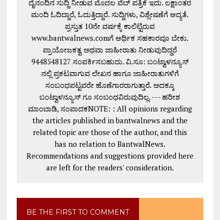
ದೈನಂದಿನ ಸುದ್ದಿ ನೀಡುವ ಮೊದಲ ವೆಬ್ ಪತ್ರಿಕೆ ಇದು. ಲಕ್ಷಾಂತರ
ಮಂದಿ ಓದಿದ್ದಾರೆ, ಓದುತ್ತಿದ್ದಾರೆ. ಸುದ್ದಿಗಳು, ವಿಶ್ಲೇಷಣೆಗೆ ಆದ್ಯತೆ.
ಪ್ರಸ್ತುತ 10ನೇ ವರ್ಷಕ್ಕೆ ಕಾಲಿಟ್ಟಿರುವ
www.bantwalnews.comಗೆ ಆರ್ಥಿಕ ಸಹಕಾರವೂ ಬೇಕು.
ಪ್ರಾಯೋಜಕತ್ವ ಅಥವಾ ಜಾಹೀರಾತು ನೀಡುವುದಿದ್ದರೆ
9448548127 ಸಂಪರ್ಕಿಸಬಹುದು. ವಿ.ಸೂ: ಬಂಟ್ವಾಳನ್ಯೂಸ್
ನಲ್ಲಿ ಪ್ರಕಟವಾಗುವ ಲೇಖನ ಹಾಗೂ ಜಾಹೀರಾತುಗಳಿಗೆ
ಸಂಬಂಧಪಟ್ಟವರೇ ಹೊಣೆಗಾರರಾಗುತ್ತಾರೆ. ಅದಕ್ಕೂ
ಬಂಟ್ವಾಳನ್ಯೂಸ್ ಗೂ ಸಂಬಂಧವಿರುವುದಿಲ್ಲ. --- ಹರೀಶ
ಮಾಂಬಾಡಿ, ಸಂಪಾದಕNOTE: : All opinions regarding
the articles published in bantwalnews and the
related topic are those of the author, and this
has no relation to BantwalNews.
Recommendations and suggestions provided here
are left for the readers' consideration.
BE THE FIRST TO COMMENT