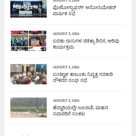
AUGUST 5, 2026
ಫೊಟೋಗ್ರಾಫರ್ಸ್ ಅಸೋಸಿಯೇಶನ್
ವಾರ್ಷಿಕ ಸಭೆ
AUGUST 5, 2026
ಬರಡು ರಾಸುಗಳ ಚಿಕಿತ್ಸಾ ಶಿಬಿರ, ಅರಿವು
ಕಾರ್ಯಕ್ರಮ
AUGUST 5, 2026
ಬಂಟ್ವಾಳ ತಾಲೂಕು ನಿವೃತ್ತ ಸರಕಾರಿ
ನೌಕರರ ಸಂಘ ಸಭೆ
AUGUST 5, 2026
ಹೆದ್ದಾರಿಯಲ್ಲೇ ಜಲರಾಶಿ, ವಾಹನ
ಸವಾರರಿಗೆ ಸಂಕಟ