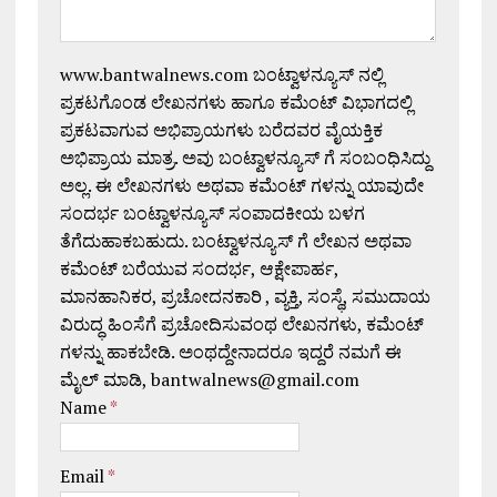
www.bantwalnews.com ಬಂಟ್ವಾಳನ್ಯೂಸ್ ನಲ್ಲಿ
ಪ್ರಕಟಗೊಂಡ ಲೇಖನಗಳು ಹಾಗೂ ಕಮೆಂಟ್ ವಿಭಾಗದಲ್ಲಿ
ಪ್ರಕಟವಾಗುವ ಅಭಿಪ್ರಾಯಗಳು ಬರೆದವರ ವೈಯಕ್ತಿಕ
ಅಭಿಪ್ರಾಯ ಮಾತ್ರ. ಅವು ಬಂಟ್ವಾಳನ್ಯೂಸ್ ಗೆ ಸಂಬಂಧಿಸಿದ್ದು
ಅಲ್ಲ. ಈ ಲೇಖನಗಳು ಅಥವಾ ಕಮೆಂಟ್ ಗಳನ್ನು ಯಾವುದೇ
ಸಂದರ್ಭ ಬಂಟ್ವಾಳನ್ಯೂಸ್ ಸಂಪಾದಕೀಯ ಬಳಗ
ತೆಗೆದುಹಾಕಬಹುದು. ಬಂಟ್ವಾಳನ್ಯೂಸ್ ಗೆ ಲೇಖನ ಅಥವಾ
ಕಮೆಂಟ್ ಬರೆಯುವ ಸಂದರ್ಭ, ಆಕ್ಷೇಪಾರ್ಹ,
ಮಾನಹಾನಿಕರ, ಪ್ರಚೋದನಕಾರಿ , ವ್ಯಕ್ತಿ, ಸಂಸ್ಥೆ, ಸಮುದಾಯ
ವಿರುದ್ಧ ಹಿಂಸೆಗೆ ಪ್ರಚೋದಿಸುವಂಥ ಲೇಖನಗಳು, ಕಮೆಂಟ್
ಗಳನ್ನು ಹಾಕಬೇಡಿ. ಅಂಥದ್ದೇನಾದರೂ ಇದ್ದರೆ ನಮಗೆ ಈ
ಮೈಲ್ ಮಾಡಿ, bantwalnews@gmail.com
Name
*
Email
*