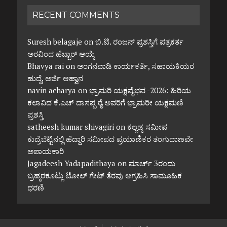
RECENT COMMENTS
Suresh belagaje
on
ಬಿ.ಟಿ. ರಂಜನ್ ಪ್ರಶಸ್ತಿಗೆ ಪತ್ರಕರ್ತ
ಅರವಿಂದ ಹೆಬ್ಬಾರ್ ಆಯ್ಕೆ
Bhavya rai
on
ಅಂಗನವಾಡಿ ಕಾರ್ಯಕರ್ತೆ, ಸಹಾಯಕಿಯರ
ಹುದ್ದೆ, ಅರ್ಜಿ ಆಹ್ವಾನ
navin acharya
on
ಭ್ರಾಮರಿ ಯಕ್ಷವೈಭವ -2026: ಹಿರಿಯ
ಕಲಾವಿದ ಕೆ.ಎಚ್ ದಾಸಪ್ಪ ರೈ ಅವರಿಗೆ ಭ್ರಾಮರೀ ಯಕ್ಷಮಣಿ
ಪ್ರಶಸ್ತಿ
satheesh kumar shivagiri
on
ಕಲ್ಲಡ್ಕ ಸಮೀಪ
ಕುದ್ರೆಬೆಟ್ಟಿನಲ್ಲಿ ಹೆದ್ದಾರಿ ಸಮೀಪದ ಪ್ರಯಾಣಿಕರ ತಂಗುದಾಣವೇ
ಅಪಾಯಕಾರಿ
Jagadeesh Yadapadithaya
on
ಮಾರ್ಚ್ 3ರಂದು
ಬ್ರಹ್ಮರಕೂಟ್ಲು ಟೋಲ್ ಗೇಟ್ ತೆರವು ಆಗ್ರಹಿಸಿ ಸಾಮೂಹಿಕ
ಧರಣಿ