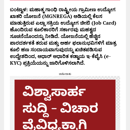
ಬಂಟ್ವಾಳ: ಮಹಾತ್ಮ ಗಾಂಧಿ ರಾಷ್ಟ್ರೀಯ ಗ್ರಾಮೀಣ ಉದ್ಯೋಗ
ಖಾತರಿ ಯೋಜನೆ (MGNREGA) ಅಡಿಯಲ್ಲಿ ಕೆಲಸ
ಮಾಡುತ್ತಿರುವ ಎಲ್ಲಾ ಸಕ್ರಿಯ ಉದ್ಯೋಗ ಚೀಟಿ (Job Card)
ಹೊಂದಿರುವ ಕೂಲಿಕಾರರಿಗೆ ಸರ್ಕಾರವು ಮಹತ್ವದ
ಸೂಚನೆಯೊಂದನ್ನು ನೀಡಿದೆ. ಯೋಜನೆಯಲ್ಲಿ ಹೆಚ್ಚಿನ
ಪಾರದರ್ಶಕತೆ ತರುವ ಮತ್ತು ಅರ್ಹ ಫಲಾನುಭವಿಗಳಿಗೆ ಮಾತ್ರ
ಕೂಲಿ ಹಣ ಸಂದಾಯವಾಗುವುದನ್ನು ಖಚಿತಪಡಿಸುವ
ಉದ್ದೇಶದಿಂದ, ಆಧಾರ್ ಆಧಾರಿತ ಕಡ್ಡಾಯ ಇ-ಕೆವೈಸಿ (e-
KYC) ಪ್ರಕ್ರಿಯೆಯನ್ನು ಜಾರಿಗೊಳಿಸಲಾಗಿದೆ.
ಜಾಹೀರಾತು