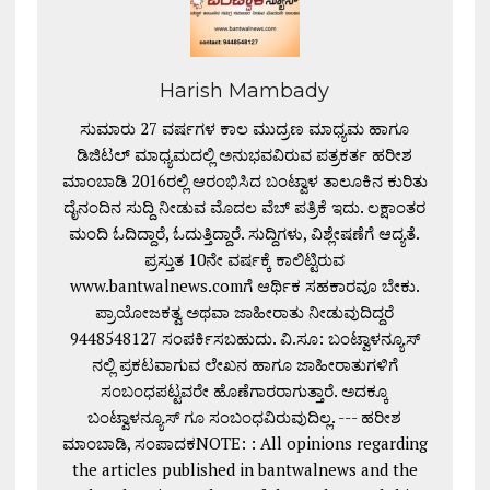
Harish Mambady
ಸುಮಾರು 27 ವರ್ಷಗಳ ಕಾಲ ಮುದ್ರಣ ಮಾಧ್ಯಮ ಹಾಗೂ
ಡಿಜಿಟಲ್ ಮಾಧ್ಯಮದಲ್ಲಿ ಅನುಭವವಿರುವ ಪತ್ರಕರ್ತ ಹರೀಶ
ಮಾಂಬಾಡಿ 2016ರಲ್ಲಿ ಆರಂಭಿಸಿದ ಬಂಟ್ವಾಳ ತಾಲೂಕಿನ ಕುರಿತು
ದೈನಂದಿನ ಸುದ್ದಿ ನೀಡುವ ಮೊದಲ ವೆಬ್ ಪತ್ರಿಕೆ ಇದು. ಲಕ್ಷಾಂತರ
ಮಂದಿ ಓದಿದ್ದಾರೆ, ಓದುತ್ತಿದ್ದಾರೆ. ಸುದ್ದಿಗಳು, ವಿಶ್ಲೇಷಣೆಗೆ ಆದ್ಯತೆ.
ಪ್ರಸ್ತುತ 10ನೇ ವರ್ಷಕ್ಕೆ ಕಾಲಿಟ್ಟಿರುವ
www.bantwalnews.comಗೆ ಆರ್ಥಿಕ ಸಹಕಾರವೂ ಬೇಕು.
ಪ್ರಾಯೋಜಕತ್ವ ಅಥವಾ ಜಾಹೀರಾತು ನೀಡುವುದಿದ್ದರೆ
9448548127 ಸಂಪರ್ಕಿಸಬಹುದು. ವಿ.ಸೂ: ಬಂಟ್ವಾಳನ್ಯೂಸ್
ನಲ್ಲಿ ಪ್ರಕಟವಾಗುವ ಲೇಖನ ಹಾಗೂ ಜಾಹೀರಾತುಗಳಿಗೆ
ಸಂಬಂಧಪಟ್ಟವರೇ ಹೊಣೆಗಾರರಾಗುತ್ತಾರೆ. ಅದಕ್ಕೂ
ಬಂಟ್ವಾಳನ್ಯೂಸ್ ಗೂ ಸಂಬಂಧವಿರುವುದಿಲ್ಲ. --- ಹರೀಶ
ಮಾಂಬಾಡಿ, ಸಂಪಾದಕNOTE: : All opinions regarding
the articles published in bantwalnews and the