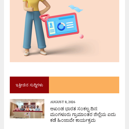
ಇತ್ತೀಚಿನ ಸುದ್ದಿಗಳು
AUGUST 8, 2026
ಅಖಂಡ ಭಾರತ ಸಂಕಲ್ಪ ದಿನ:
ಮಂಗಳೂರು ಗ್ರಾಮಾಂತರ ಜಿಲ್ಲೆಯ ಐದು
ಕಡೆ ಹಿಂಜಾವೇ ಕಾರ್ಯಕ್ರಮ