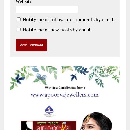
Website
Notify me of follow-up comments by email.
Notify me of new posts by email.
A
l
t
e
r
n
a
t
i
v
e