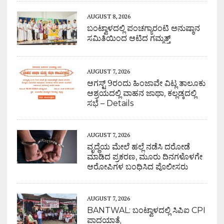
AUGUST 8, 2026
ಬಂಟ್ವಾಳದಲ್ಲಿ ಪಂಚಗ್ಯಾರಂಟಿ ಅನುಷ್ಠಾನ
ಸಮಿತಿಯಿಂದ ಆಟಿದ ಗಮ್ಮತ್ತ್
AUGUST 7, 2026
ಆಗಸ್ಟ್ 9ರಂದು ಹಿಂಜಾವೇ ವಿಟ್ಲ ತಾಲೂಕು
ಆಶ್ರಯದಲ್ಲಿ ವಾಹನ ಜಾಥಾ, ಕಲ್ಲಡ್ಕದಲ್ಲಿ
ಸಭೆ – Details
AUGUST 7, 2026
ವೃದ್ಧೆಯ ಮೇಲೆ ಹಲ್ಲೆ ನಡೆಸಿ ದರೋಡೆ
ಮಾಡಿದ ಪ್ರಕರಣ, ಮೂರು ದಿನಗಳೊಳಗೇ
ಆರೋಪಿಗಳ ಬಂಧಿಸಿದ ಪೊಲೀಸರು
AUGUST 7, 2026
BANTWAL: ಬಂಟ್ವಾಳದಲ್ಲಿ ಸಿಪಿಐ CPI
ಪಾದಯಾತ್ರೆ