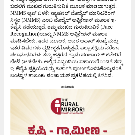
ಬದಲಿಗೆ ಮುಖದ ಗುರುತಿಸುವಿಕೆ ಮೂಲಕ ಮಾಡಲಾಗುತ್ತದೆ.
NMMS ಆ್ಯಪ್ ಬಳಕೆ: ನ್ಯಾಷನಲ್ ಮೊಬೈಲ್ ಮಾನಿಟರಿಂಗ್
ಸಿಸ್ಟಂ (NMMS) ಎಂಬ ಮೊಬೈಲ್ ಅಪ್ಲಿಕೇಶನ್ ಮೂಲಕ ಇ-
ಕೆವೈಸಿ ನಡೆಯುತ್ತದೆ. ತಮ್ಮ ಮುಖದ ಗುರುತಿಸುವಿಕೆ (Face
Recognition)ಯನ್ನು NMMS ಅಪ್ಲಿಕೇಶನ್ ಮೂಲಕ
ಮಾಡಿಸಬೇಕು. ಇದರ ಮೂಲಕ, ಅವರ ಆಧಾರ್ ಸಂಖ್ಯೆ ಮತ್ತು
ಇತರ ವಿವರಗಳು ದೃಢೀಕೃತಗೊಳ್ಳುತ್ತವೆ. ಎಲ್ಲಾ ಸಕ್ರಿಯ ನರೇಗಾ
ಫಲಾನುಭವಿಗಳು ತಮ್ಮ ಹತ್ತಿರದ ಗ್ರಾಮ ಪಂಚಾಯತ್ ಕಚೇರಿಗೆ
ಭೇಟಿ ನೀಡಬೇಕು. ಅಲ್ಲಿನ ಸಿಬ್ಬಂದಿಯ ಸಹಾಯದೊಂದಿಗೆ ತಮ್ಮ
ಇ-ಕೆವೈಸಿ ಪ್ರಕ್ರಿಯೆಯನ್ನು ತುರ್ತಾಗಿ ಪೂರ್ಣಗೊಳಿಸಿಕೊಳ್ಳುವಂತೆ
ಬಂಟ್ವಾಳ ತಾಲೂಕು ಪಂಚಾಯತ್ ಪ್ರಕಟಣೆಯಲ್ಲಿ ತಿಳಿಸಿದೆ.
ಜಾಹೀರಾತು