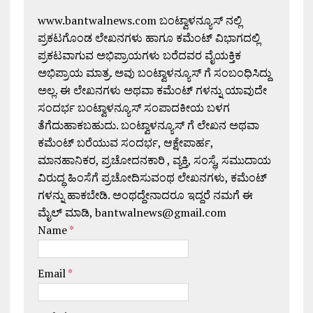
www.bantwalnews.com ಬಂಟ್ವಾಳನ್ಯೂಸ್ ನಲ್ಲಿ
ಪ್ರಕಟಗೊಂಡ ಲೇಖನಗಳು ಹಾಗೂ ಕಮೆಂಟ್ ವಿಭಾಗದಲ್ಲಿ
ಪ್ರಕಟವಾಗುವ ಅಭಿಪ್ರಾಯಗಳು ಬರೆದವರ ವೈಯಕ್ತಿಕ
ಅಭಿಪ್ರಾಯ ಮಾತ್ರ. ಅವು ಬಂಟ್ವಾಳನ್ಯೂಸ್ ಗೆ ಸಂಬಂಧಿಸಿದ್ದು
ಅಲ್ಲ. ಈ ಲೇಖನಗಳು ಅಥವಾ ಕಮೆಂಟ್ ಗಳನ್ನು ಯಾವುದೇ
ಸಂದರ್ಭ ಬಂಟ್ವಾಳನ್ಯೂಸ್ ಸಂಪಾದಕೀಯ ಬಳಗ
ತೆಗೆದುಹಾಕಬಹುದು. ಬಂಟ್ವಾಳನ್ಯೂಸ್ ಗೆ ಲೇಖನ ಅಥವಾ
ಕಮೆಂಟ್ ಬರೆಯುವ ಸಂದರ್ಭ, ಆಕ್ಷೇಪಾರ್ಹ,
ಮಾನಹಾನಿಕರ, ಪ್ರಚೋದನಕಾರಿ , ವ್ಯಕ್ತಿ, ಸಂಸ್ಥೆ, ಸಮುದಾಯ
ವಿರುದ್ಧ ಹಿಂಸೆಗೆ ಪ್ರಚೋದಿಸುವಂಥ ಲೇಖನಗಳು, ಕಮೆಂಟ್
ಗಳನ್ನು ಹಾಕಬೇಡಿ. ಅಂಥದ್ದೇನಾದರೂ ಇದ್ದರೆ ನಮಗೆ ಈ
ಮೈಲ್ ಮಾಡಿ, bantwalnews@gmail.com
Name
*
Email
*