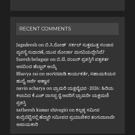
RECENT COMMENTS
Jagadeesh
on
ಬಿ.ಸಿ.ರೋಡ್ ಸರ್ಕಲ್ ಸುತ್ತಮುತ್ತ ಸಂಚಾರ
ವ್ಯವಸ್ಥೆ ಸುಧಾರಣೆ, ಯುವ ಮೋರ್ಚಾ ಮನವಿಯಲ್ಲೇನಿದೆ?
Suresh belagaje
on
ಬಿ.ಟಿ. ರಂಜನ್ ಪ್ರಶಸ್ತಿಗೆ ಪತ್ರಕರ್ತ
ಅರವಿಂದ ಹೆಬ್ಬಾರ್ ಆಯ್ಕೆ
Bhavya rai
on
ಅಂಗನವಾಡಿ ಕಾರ್ಯಕರ್ತೆ, ಸಹಾಯಕಿಯರ
ಹುದ್ದೆ, ಅರ್ಜಿ ಆಹ್ವಾನ
navin acharya
on
ಭ್ರಾಮರಿ ಯಕ್ಷವೈಭವ -2026: ಹಿರಿಯ
ಕಲಾವಿದ ಕೆ.ಎಚ್ ದಾಸಪ್ಪ ರೈ ಅವರಿಗೆ ಭ್ರಾಮರೀ ಯಕ್ಷಮಣಿ
ಪ್ರಶಸ್ತಿ
satheesh kumar shivagiri
on
ಕಲ್ಲಡ್ಕ ಸಮೀಪ
ಕುದ್ರೆಬೆಟ್ಟಿನಲ್ಲಿ ಹೆದ್ದಾರಿ ಸಮೀಪದ ಪ್ರಯಾಣಿಕರ ತಂಗುದಾಣವೇ
ಅಪಾಯಕಾರಿ