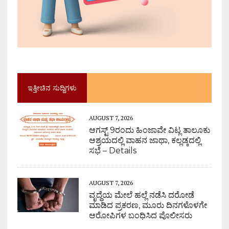
ಇತ್ತೀಚಿನ ಸುದ್ದಿಗಳು
AUGUST 7, 2026
ಆಗಸ್ಟ್ 9ರಂದು ಹಿಂಜಾವೇ ವಿಟ್ಲ ತಾಲೂಕು
ಆಶ್ರಯದಲ್ಲಿ ವಾಹನ ಜಾಥಾ, ಕಲ್ಲಡ್ಕದಲ್ಲಿ
ಸಭೆ – Details
AUGUST 7, 2026
ವೃದ್ಧೆಯ ಮೇಲೆ ಹಲ್ಲೆ ನಡೆಸಿ ದರೋಡೆ
ಮಾಡಿದ ಪ್ರಕರಣ, ಮೂರು ದಿನಗಳೊಳಗೇ
ಆರೋಪಿಗಳ ಬಂಧಿಸಿದ ಪೊಲೀಸರು