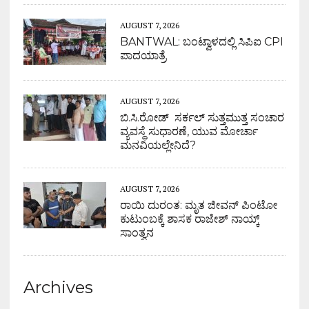
AUGUST 7, 2026
BANTWAL: ಬಂಟ್ವಾಳದಲ್ಲಿ ಸಿಪಿಐ CPI
ಪಾದಯಾತ್ರೆ
AUGUST 7, 2026
ಬಿ.ಸಿ.ರೋಡ್ ಸರ್ಕಲ್ ಸುತ್ತಮುತ್ತ ಸಂಚಾರ
ವ್ಯವಸ್ಥೆ ಸುಧಾರಣೆ, ಯುವ ಮೋರ್ಚಾ
ಮನವಿಯಲ್ಲೇನಿದೆ?
AUGUST 7, 2026
ರಾಯಿ ದುರಂತ: ಮೃತ ಜೀವನ್ ಪಿಂಟೋ
ಕುಟುಂಬಕ್ಕೆ ಶಾಸಕ ರಾಜೇಶ್ ನಾಯ್ಕ್
ಸಾಂತ್ವನ
Archives