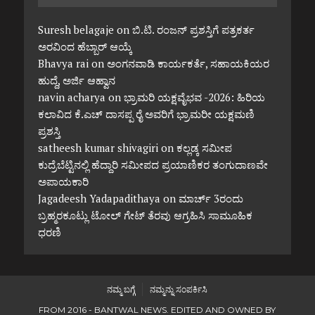
Suresh belagaje
on
ಬಿ.ಟಿ. ರಂಜನ್ ಪ್ರಶಸ್ತಿಗೆ ಪತ್ರಕರ್ತ
ಅರವಿಂದ ಹೆಬ್ಬಾರ್ ಆಯ್ಕೆ
Bhavya rai
on
ಅಂಗನವಾಡಿ ಕಾರ್ಯಕರ್ತೆ, ಸಹಾಯಕಿಯರ
ಹುದ್ದೆ, ಅರ್ಜಿ ಆಹ್ವಾನ
navin acharya
on
ಭ್ರಾಮರಿ ಯಕ್ಷವೈಭವ -2026: ಹಿರಿಯ
ಕಲಾವಿದ ಕೆ.ಎಚ್ ದಾಸಪ್ಪ ರೈ ಅವರಿಗೆ ಭ್ರಾಮರೀ ಯಕ್ಷಮಣಿ
ಪ್ರಶಸ್ತಿ
satheesh kumar shivagiri
on
ಕಲ್ಲಡ್ಕ ಸಮೀಪ
ಕುದ್ರೆಬೆಟ್ಟಿನಲ್ಲಿ ಹೆದ್ದಾರಿ ಸಮೀಪದ ಪ್ರಯಾಣಿಕರ ತಂಗುದಾಣವೇ
ಅಪಾಯಕಾರಿ
Jagadeesh Yadapadithaya
on
ಮಾರ್ಚ್ 3ರಂದು
ಬ್ರಹ್ಮರಕೂಟ್ಲು ಟೋಲ್ ಗೇಟ್ ತೆರವು ಆಗ್ರಹಿಸಿ ಸಾಮೂಹಿಕ
ಧರಣಿ
ನಮ್ಮ ಬಗ್ಗೆ
ನಮ್ಮನ್ನು ಸಂಪರ್ಕಿಸಿ
FROM 2016 - BANTWAL NEWS. EDITED AND OWNED BY