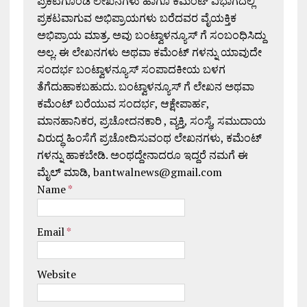
ಪ್ರಕಟಗೊಂಡ ಲೇಖನಗಳು ಹಾಗೂ ಕಮೆಂಟ್ ವಿಭಾಗದಲ್ಲಿ
ಪ್ರಕಟವಾಗುವ ಅಭಿಪ್ರಾಯಗಳು ಬರೆದವರ ವೈಯಕ್ತಿಕ
ಅಭಿಪ್ರಾಯ ಮಾತ್ರ. ಅವು ಬಂಟ್ವಾಳನ್ಯೂಸ್ ಗೆ ಸಂಬಂಧಿಸಿದ್ದು
ಅಲ್ಲ. ಈ ಲೇಖನಗಳು ಅಥವಾ ಕಮೆಂಟ್ ಗಳನ್ನು ಯಾವುದೇ
ಸಂದರ್ಭ ಬಂಟ್ವಾಳನ್ಯೂಸ್ ಸಂಪಾದಕೀಯ ಬಳಗ
ತೆಗೆದುಹಾಕಬಹುದು. ಬಂಟ್ವಾಳನ್ಯೂಸ್ ಗೆ ಲೇಖನ ಅಥವಾ
ಕಮೆಂಟ್ ಬರೆಯುವ ಸಂದರ್ಭ, ಆಕ್ಷೇಪಾರ್ಹ,
ಮಾನಹಾನಿಕರ, ಪ್ರಚೋದನಕಾರಿ , ವ್ಯಕ್ತಿ, ಸಂಸ್ಥೆ, ಸಮುದಾಯ
ವಿರುದ್ಧ ಹಿಂಸೆಗೆ ಪ್ರಚೋದಿಸುವಂಥ ಲೇಖನಗಳು, ಕಮೆಂಟ್
ಗಳನ್ನು ಹಾಕಬೇಡಿ. ಅಂಥದ್ದೇನಾದರೂ ಇದ್ದರೆ ನಮಗೆ ಈ
ಮೈಲ್ ಮಾಡಿ, bantwalnews@gmail.com
Name
*
Email
*
Website