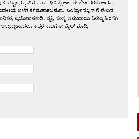
 ಬಂಟ್ವಾಳನ್ಯೂಸ್ ಗೆ ಸಂಬಂಧಿಸಿದ್ದು ಅಲ್ಲ. ಈ ಲೇಖನಗಳು ಅಥವಾ
ಪಾದಕೀಯ ಬಳಗ ತೆಗೆದುಹಾಕಬಹುದು. ಬಂಟ್ವಾಳನ್ಯೂಸ್ ಗೆ ಲೇಖನ
 ಪ್ರಚೋದನಕಾರಿ , ವ್ಯಕ್ತಿ, ಸಂಸ್ಥೆ, ಸಮುದಾಯ ವಿರುದ್ಧ ಹಿಂಸೆಗೆ
 ಅಂಥದ್ದೇನಾದರೂ ಇದ್ದರೆ ನಮಗೆ ಈ ಮೈಲ್ ಮಾಡಿ,