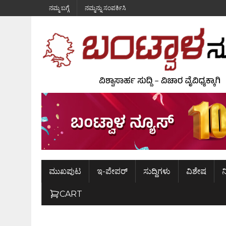
ನಮ್ಮ ಬಗ್ಗೆ
ನಮ್ಮನ್ನು ಸಂಪರ್ಕಿಸಿ
ಮುಖಪುಟ
ಇ-ಪೇಪರ್
ಸುದ್ದಿಗಳು
ವಿಶೇಷ
ನ
CART