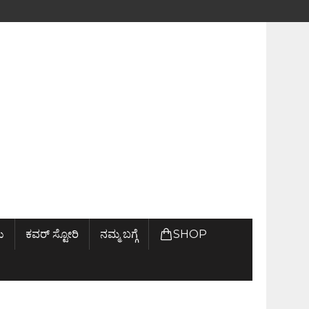
ು
ಕವರ್ ಸ್ಟೋರಿ
ನಮ್ಮ ಬಗ್ಗೆ
SHOP