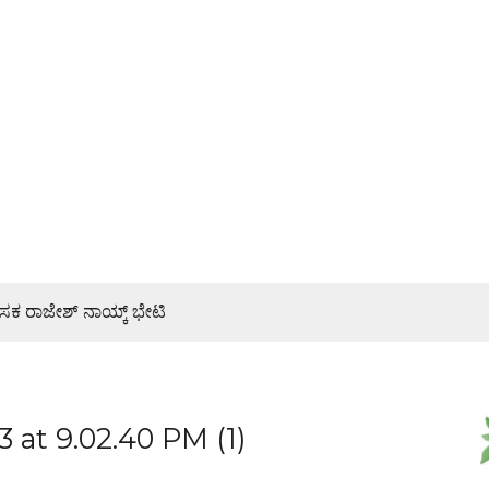
ಾಸಕ ರಾಜೇಶ್ ನಾಯ್ಕ್ ಭೇಟಿ
ರ್ಯಕ್ರಮ
್ಯ ಜನರಿಗೆ ತಿಳಿಸಿ: ಶಾಸಕ ರಾಜೇಶ್ ನಾಯ್ಕ್
at 9.02.40 PM (1)
ತಕ್ಕೆ ಸ್ಕೂಟರ್ ಸಹಸವಾರ ಬಲಿ, ಸವಾರ ಗಂಭೀರ