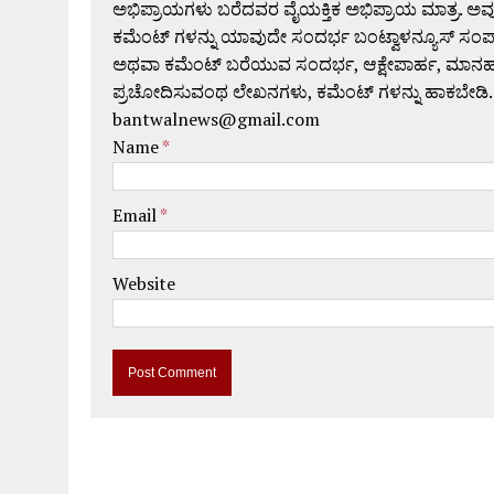
ಅಭಿಪ್ರಾಯಗಳು ಬರೆದವರ ವೈಯಕ್ತಿಕ ಅಭಿಪ್ರಾಯ ಮಾತ್ರ. ಅವು
ಕಮೆಂಟ್ ಗಳನ್ನು ಯಾವುದೇ ಸಂದರ್ಭ ಬಂಟ್ವಾಳನ್ಯೂಸ್ ಸಂ
ಅಥವಾ ಕಮೆಂಟ್ ಬರೆಯುವ ಸಂದರ್ಭ, ಆಕ್ಷೇಪಾರ್ಹ, ಮಾನಹಾನಿಕರ,
ಪ್ರಚೋದಿಸುವಂಥ ಲೇಖನಗಳು, ಕಮೆಂಟ್ ಗಳನ್ನು ಹಾಕಬೇಡಿ.
bantwalnews@gmail.com
Name
*
Email
*
Website
A
l
t
e