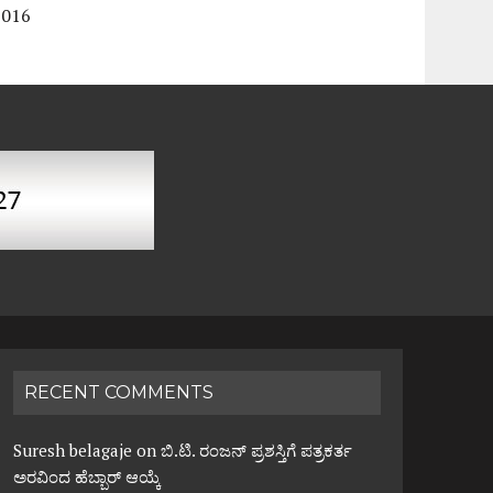
2016
RECENT COMMENTS
Suresh belagaje
on
ಬಿ.ಟಿ. ರಂಜನ್ ಪ್ರಶಸ್ತಿಗೆ ಪತ್ರಕರ್ತ
ಅರವಿಂದ ಹೆಬ್ಬಾರ್ ಆಯ್ಕೆ