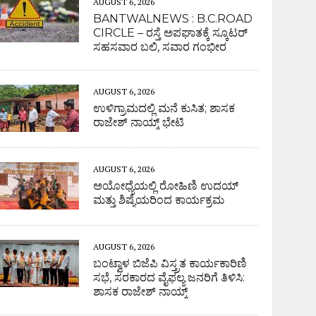
AUGUST 6, 2026
BANTWALNEWS : B.C.ROAD
CIRCLE – ರಸ್ತೆ ಅಪಘಾತಕ್ಕೆ ಸ್ಕೂಟರ್
ಸಹಸವಾರ ಬಲಿ, ಸವಾರ ಗಂಭೀರ
AUGUST 6, 2026
ಉಳಿಗ್ರಾಮದಲ್ಲಿ ಮನೆ ಕುಸಿತ; ಶಾಸಕ
ರಾಜೇಶ್ ನಾಯ್ಕ್ ಭೇಟಿ
AUGUST 6, 2026
ಅಯೋಧ್ಯೆಯಲ್ಲಿ ರೋಹಿಣಿ ಉದಯ್
ಮತ್ತು ಶಿಷ್ಯೆಯರಿಂದ ಕಾರ್ಯಕ್ರಮ
AUGUST 6, 2026
ಬಂಟ್ವಾಳ ಬಿಜೆಪಿ ವಿಸ್ತ್ರತ ಕಾರ್ಯಕಾರಿಣಿ
ಸಭೆ, ಸರಕಾರದ ವೈಫಲ್ಯ ಜನರಿಗೆ ತಿಳಿಸಿ:
ಶಾಸಕ ರಾಜೇಶ್ ನಾಯ್ಕ್