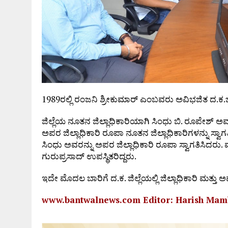
1989ರಲ್ಲಿ ರಂಜನಿ ಶ್ರೀಕುಮಾರ್ ಎಂಬವರು ಅವಿಭಜಿತ ದ.ಕ.ಜಿ
ಜಿಲ್ಲೆಯ ನೂತನ ಜಿಲ್ಲಾಧಿಕಾರಿಯಾಗಿ ಸಿಂಧು ಬಿ. ರೂಪೇಶ್ ಅ
ಅಪರ ಜಿಲ್ಲಾಧಿಕಾರಿ ರೂಪಾ ನೂತನ ಜಿಲ್ಲಾಧಿಕಾರಿಗಳನ್ನು ಸ್ವಾಗ
ಸಿಂಧು ಅವರನ್ನು ಅಪರ ಜಿಲ್ಲಾಧಿಕಾರಿ ರೂಪಾ ಸ್ವಾಗತಿಸಿದರು
ಗುರುಪ್ರಸಾದ್ ಉಪಸ್ಥಿತರಿದ್ದರು.
ಇದೇ ಮೊದಲ ಬಾರಿಗೆ ದ.ಕ. ಜಿಲ್ಲೆಯಲ್ಲಿ ಜಿಲ್ಲಾಧಿಕಾರಿ ಮತ್ತು
www.bantwalnews.com Editor: Harish Ma