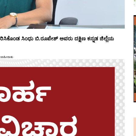
ಕರಿಸಿಕೊಂಡ ಸಿಂಧು ಬಿ.ರೂಪೇಶ್ ಅವರು ದಕ್ಷಿಣ ಕನ್ನಡ ಜಿಲ್ಲೆಯ
ಜಾಹೀರಾತು