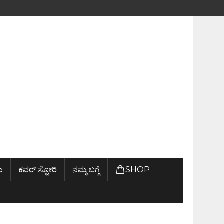
ು
ಕವರ್ ಸ್ಟೋರಿ
ನಮ್ಮ ಬಗ್ಗೆ
SHOP