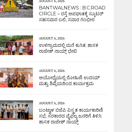
AUGUST 6, 2026
BANTWALNEWS : B.C.ROAD
CIRCLE – ರಸ್ತೆ ಅಪಘಾತಕ್ಕೆ ಸ್ಕೂಟರ್
ಸಹಸವಾರ ಬಲಿ, ಸವಾರ ಗಂಭೀರ
AUGUST 6, 2026
ಉಳಿಗ್ರಾಮದಲ್ಲಿ ಮನೆ ಕುಸಿತ; ಶಾಸಕ
ರಾಜೇಶ್ ನಾಯ್ಕ್ ಭೇಟಿ
AUGUST 6, 2026
ಅಯೋಧ್ಯೆಯಲ್ಲಿ ರೋಹಿಣಿ ಉದಯ್
ಮತ್ತು ಶಿಷ್ಯೆಯರಿಂದ ಕಾರ್ಯಕ್ರಮ
AUGUST 6, 2026
ಬಂಟ್ವಾಳ ಬಿಜೆಪಿ ವಿಸ್ತ್ರತ ಕಾರ್ಯಕಾರಿಣಿ
ಸಭೆ, ಸರಕಾರದ ವೈಫಲ್ಯ ಜನರಿಗೆ ತಿಳಿಸಿ:
ಶಾಸಕ ರಾಜೇಶ್ ನಾಯ್ಕ್