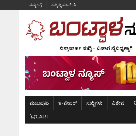
ನಮ್ಮ ಬಗ್ಗೆ
ನಮ್ಮನ್ನು ಸಂಪರ್ಕಿಸಿ
ಮುಖಪುಟ
ಇ-ಪೇಪರ್
ಸುದ್ದಿಗಳು
ವಿಶೇಷ
ನ
CART