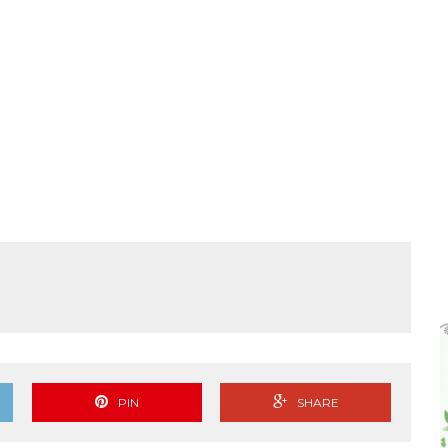
 ಜಾಥಾ, ಕಲ್ಲಡ್ಕದಲ್ಲಿ ಸಭೆ – DETAILS
PIN
SHARE