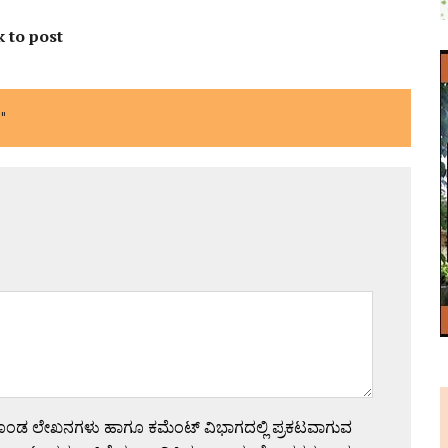
k to post
"
ಗೊಂಡ ಲೇಖನಗಳು ಹಾಗೂ ಕಮೆಂಟ್ ವಿಭಾಗದಲ್ಲಿ ಪ್ರಕಟವಾಗುವ