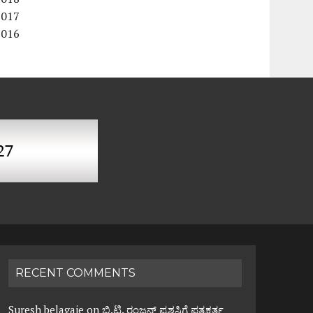
2017
2016
RECENT COMMENTS
Suresh belagaje
on
ಬಿ.ಟಿ. ರಂಜನ್ ಪ್ರಶಸ್ತಿಗೆ ಪತ್ರಕರ್ತ