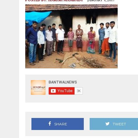
ಆಗಸ್ಟ್ 9ರಂದು ಹಿಂಜಾವೇ ವಿಟ್ಲ ತಾಲೂಕು ಆಶ್ರಯದಲ್ಲಿ ವಾಹನ
SHARE
TWEET