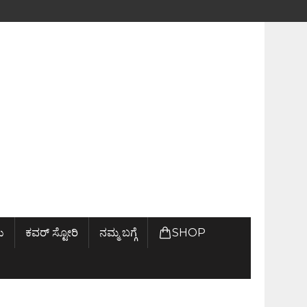
ು
ಕವರ್ ಸ್ಟೋರಿ
ನಮ್ಮ ಬಗ್ಗೆ
SHOP