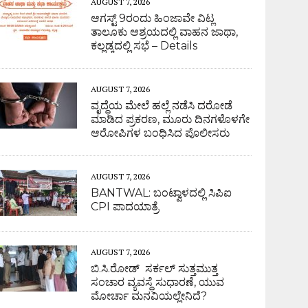
AUGUST 7, 2026
ಆಗಸ್ಟ್ 9ರಂದು ಹಿಂಜಾವೇ ವಿಟ್ಲ
ತಾಲೂಕು ಆಶ್ರಯದಲ್ಲಿ ವಾಹನ ಜಾಥಾ,
ಕಲ್ಲಡ್ಕದಲ್ಲಿ ಸಭೆ – Details
AUGUST 7, 2026
ವೃದ್ಧೆಯ ಮೇಲೆ ಹಲ್ಲೆ ನಡೆಸಿ ದರೋಡೆ
ಮಾಡಿದ ಪ್ರಕರಣ, ಮೂರು ದಿನಗಳೊಳಗೇ
ಆರೋಪಿಗಳ ಬಂಧಿಸಿದ ಪೊಲೀಸರು
AUGUST 7, 2026
BANTWAL: ಬಂಟ್ವಾಳದಲ್ಲಿ ಸಿಪಿಐ
CPI ಪಾದಯಾತ್ರೆ
AUGUST 7, 2026
ಬಿ.ಸಿ.ರೋಡ್ ಸರ್ಕಲ್ ಸುತ್ತಮುತ್ತ
ಸಂಚಾರ ವ್ಯವಸ್ಥೆ ಸುಧಾರಣೆ, ಯುವ
ಮೋರ್ಚಾ ಮನವಿಯಲ್ಲೇನಿದೆ?