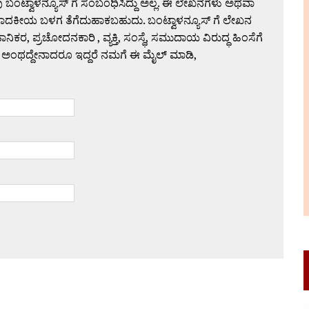
 ಬಂಟ್ವಾಳನ್ಯೂಸ್ ಗೆ ಸಂಬಂಧಿಸಿದ್ದು ಅಲ್ಲ. ಈ ಲೇಖನಗಳು ಅಥವಾ
ಪಾದಕೀಯ ಬಳಗ ತೆಗೆದುಹಾಕಬಹುದು. ಬಂಟ್ವಾಳನ್ಯೂಸ್ ಗೆ ಲೇಖನ
 ಪ್ರಚೋದನಕಾರಿ , ವ್ಯಕ್ತಿ, ಸಂಸ್ಥೆ, ಸಮುದಾಯ ವಿರುದ್ಧ ಹಿಂಸೆಗೆ
 ಅಂಥದ್ದೇನಾದರೂ ಇದ್ದರೆ ನಮಗೆ ಈ ಮೈಲ್ ಮಾಡಿ,