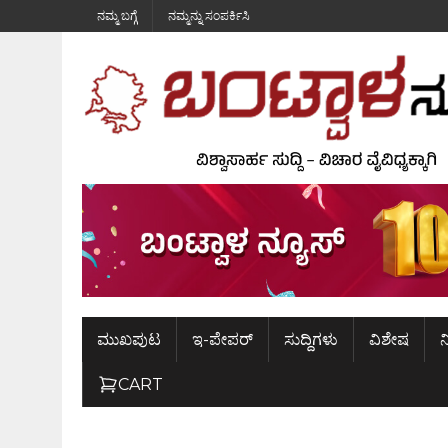
ನಮ್ಮ ಬಗ್ಗೆ
ನಮ್ಮನ್ನು ಸಂಪರ್ಕಿಸಿ
ಮುಖಪುಟ
ಇ-ಪೇಪರ್
ಸುದ್ದಿಗಳು
ವಿಶೇಷ
ನ
CART