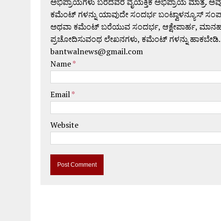
ಅಭಿಪ್ರಾಯಗಳು ಬರೆದವರ ವೈಯಕ್ತಿಕ ಅಭಿಪ್ರಾಯ ಮಾತ್ರ. ಅವು
ಕಮೆಂಟ್ ಗಳನ್ನು ಯಾವುದೇ ಸಂದರ್ಭ ಬಂಟ್ವಾಳನ್ಯೂಸ್ ಸಂ
ಅಥವಾ ಕಮೆಂಟ್ ಬರೆಯುವ ಸಂದರ್ಭ, ಆಕ್ಷೇಪಾರ್ಹ, ಮಾನಹಾನಿಕರ,
ಪ್ರಚೋದಿಸುವಂಥ ಲೇಖನಗಳು, ಕಮೆಂಟ್ ಗಳನ್ನು ಹಾಕಬೇಡಿ.
bantwalnews@gmail.com
Name
*
Email
*
Website
A
l
t
e