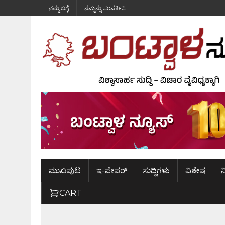
ನಮ್ಮ ಬಗ್ಗೆ
ನಮ್ಮನ್ನು ಸಂಪರ್ಕಿಸಿ
ಮುಖಪುಟ
ಇ-ಪೇಪರ್
ಸುದ್ದಿಗಳು
ವಿಶೇಷ
ನ
CART