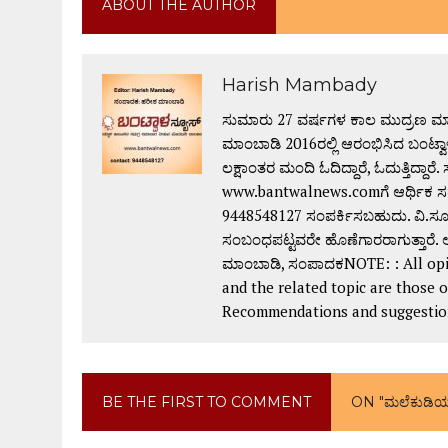
ABOUT THE AUTHOR
Harish Mambady
ಸುಮಾರು 27 ವರ್ಷಗಳ ಕಾಲ ಮುದ್ರಣ ಮಾಧ
ಮಾಂಬಾಡಿ 2016ರಲ್ಲಿ ಆರಂಭಿಸಿದ ಬಂಟ್ವಾಳ
ಲಕ್ಷಾಂತರ ಮಂದಿ ಓದಿದ್ದಾರೆ, ಓದುತ್ತಿದ್ದಾರೆ. ಸು
www.bantwalnews.comಗೆ ಆರ್ಥಿಕ ಸಹ
9448548127 ಸಂಪರ್ಕಿಸಬಹುದು. ವಿ.ಸೂ:
ಸಂಬಂಧಪಟ್ಟವರೇ ಹೊಣೆಗಾರರಾಗುತ್ತಾರೆ. ಅ
ಮಾಂಬಾಡಿ, ಸಂಪಾದಕNOTE: : All opin
and the related topic are those 
Recommendations and suggestions 
BE THE FIRST TO COMMENT
ON "ಮಲೆಕುಡಿ