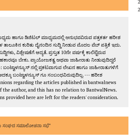
್ಯಮ ಹಾಗೂ ಡಿಜಿಟಲ್ ಮಾಧ್ಯಮದಲ್ಲಿ ಅನುಭವವಿರುವ ಪತ್ರಕರ್ತ ಹರೀಶ
 ತಾಲೂಕಿನ ಕುರಿತು ದೈನಂದಿನ ಸುದ್ದಿ ನೀಡುವ ಮೊದಲ ವೆಬ್ ಪತ್ರಿಕೆ ಇದು.
ದ್ದಿಗಳು, ವಿಶ್ಲೇಷಣೆಗೆ ಆದ್ಯತೆ. ಪ್ರಸ್ತುತ 10ನೇ ವರ್ಷಕ್ಕೆ ಕಾಲಿಟ್ಟಿರುವ
ಕಾರವೂ ಬೇಕು. ಪ್ರಾಯೋಜಕತ್ವ ಅಥವಾ ಜಾಹೀರಾತು ನೀಡುವುದಿದ್ದರೆ
 ಬಂಟ್ವಾಳನ್ಯೂಸ್ ನಲ್ಲಿ ಪ್ರಕಟವಾಗುವ ಲೇಖನ ಹಾಗೂ ಜಾಹೀರಾತುಗಳಿಗೆ
ದಕ್ಕೂ ಬಂಟ್ವಾಳನ್ಯೂಸ್ ಗೂ ಸಂಬಂಧವಿರುವುದಿಲ್ಲ. --- ಹರೀಶ
ions regarding the articles published in bantwalnews
of the author, and this has no relation to BantwalNews.
provided here are left for the readers' consideration.
ಯ ಸಂಘದ ಸಮಾಲೋಚನಾ ಸಭೆ"