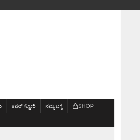
ು
ಕವರ್ ಸ್ಟೋರಿ
ನಮ್ಮ ಬಗ್ಗೆ
SHOP