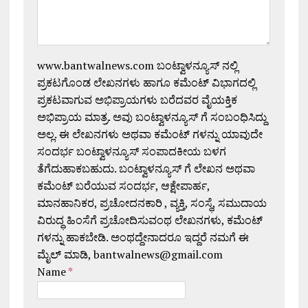
www.bantwalnews.com ಬಂಟ್ವಾಳನ್ಯೂಸ್ ನಲ್ಲಿ
ಪ್ರಕಟಗೊಂಡ ಲೇಖನಗಳು ಹಾಗೂ ಕಮೆಂಟ್ ವಿಭಾಗದಲ್ಲಿ
ಪ್ರಕಟವಾಗುವ ಅಭಿಪ್ರಾಯಗಳು ಬರೆದವರ ವೈಯಕ್ತಿಕ
ಅಭಿಪ್ರಾಯ ಮಾತ್ರ. ಅವು ಬಂಟ್ವಾಳನ್ಯೂಸ್ ಗೆ ಸಂಬಂಧಿಸಿದ್ದು
ಅಲ್ಲ. ಈ ಲೇಖನಗಳು ಅಥವಾ ಕಮೆಂಟ್ ಗಳನ್ನು ಯಾವುದೇ
ಸಂದರ್ಭ ಬಂಟ್ವಾಳನ್ಯೂಸ್ ಸಂಪಾದಕೀಯ ಬಳಗ
ತೆಗೆದುಹಾಕಬಹುದು. ಬಂಟ್ವಾಳನ್ಯೂಸ್ ಗೆ ಲೇಖನ ಅಥವಾ
ಕಮೆಂಟ್ ಬರೆಯುವ ಸಂದರ್ಭ, ಆಕ್ಷೇಪಾರ್ಹ,
ಮಾನಹಾನಿಕರ, ಪ್ರಚೋದನಕಾರಿ , ವ್ಯಕ್ತಿ, ಸಂಸ್ಥೆ, ಸಮುದಾಯ
ವಿರುದ್ಧ ಹಿಂಸೆಗೆ ಪ್ರಚೋದಿಸುವಂಥ ಲೇಖನಗಳು, ಕಮೆಂಟ್
ಗಳನ್ನು ಹಾಕಬೇಡಿ. ಅಂಥದ್ದೇನಾದರೂ ಇದ್ದರೆ ನಮಗೆ ಈ
ಮೈಲ್ ಮಾಡಿ, bantwalnews@gmail.com
Name
*