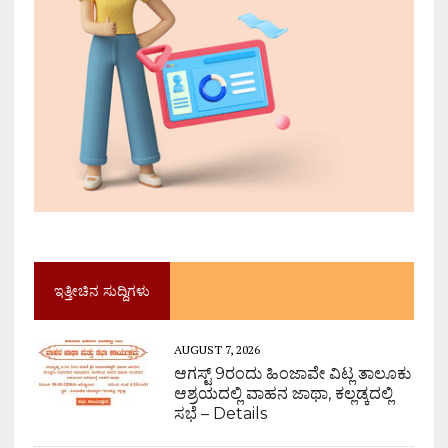
ಇತ್ತೀಚಿನ ಸುದ್ದಿಗಳು
AUGUST 7, 2026
ಆಗಸ್ಟ್ 9ರಂದು ಹಿಂಜಾವೇ ವಿಟ್ಲ ತಾಲೂಕು
ಆಶ್ರಯದಲ್ಲಿ ವಾಹನ ಜಾಥಾ, ಕಲ್ಲಡ್ಕದಲ್ಲಿ
ಸಭೆ – Details