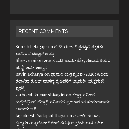
RECENT COMMENTS
Suresh belagaje
on
ಬಿ.ಟಿ. ರಂಜನ್ ಪ್ರಶಸ್ತಿಗೆ ಪತ್ರಕರ್ತ
ಅರವಿಂದ ಹೆಬ್ಬಾರ್ ಆಯ್ಕೆ
Bhavya rai
on
ಅಂಗನವಾಡಿ ಕಾರ್ಯಕರ್ತೆ, ಸಹಾಯಕಿಯರ
ಹುದ್ದೆ, ಅರ್ಜಿ ಆಹ್ವಾನ
navin acharya
on
ಭ್ರಾಮರಿ ಯಕ್ಷವೈಭವ -2026: ಹಿರಿಯ
ಕಲಾವಿದ ಕೆ.ಎಚ್ ದಾಸಪ್ಪ ರೈ ಅವರಿಗೆ ಭ್ರಾಮರೀ ಯಕ್ಷಮಣಿ
ಪ್ರಶಸ್ತಿ
satheesh kumar shivagiri
on
ಕಲ್ಲಡ್ಕ ಸಮೀಪ
ಕುದ್ರೆಬೆಟ್ಟಿನಲ್ಲಿ ಹೆದ್ದಾರಿ ಸಮೀಪದ ಪ್ರಯಾಣಿಕರ ತಂಗುದಾಣವೇ
ಅಪಾಯಕಾರಿ
Jagadeesh Yadapadithaya
on
ಮಾರ್ಚ್ 3ರಂದು
ಬ್ರಹ್ಮರಕೂಟ್ಲು ಟೋಲ್ ಗೇಟ್ ತೆರವು ಆಗ್ರಹಿಸಿ ಸಾಮೂಹಿಕ