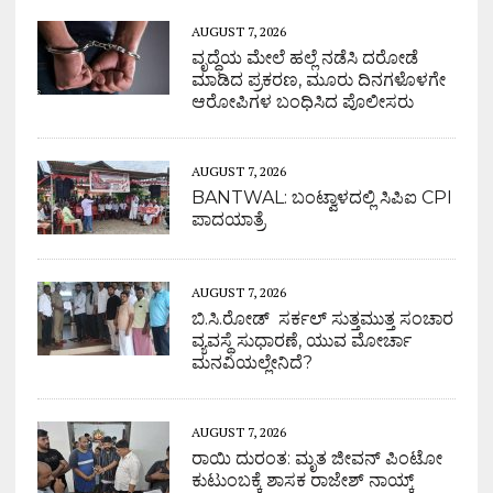
AUGUST 7, 2026
ವೃದ್ಧೆಯ ಮೇಲೆ ಹಲ್ಲೆ ನಡೆಸಿ ದರೋಡೆ
ಮಾಡಿದ ಪ್ರಕರಣ, ಮೂರು ದಿನಗಳೊಳಗೇ
ಆರೋಪಿಗಳ ಬಂಧಿಸಿದ ಪೊಲೀಸರು
AUGUST 7, 2026
BANTWAL: ಬಂಟ್ವಾಳದಲ್ಲಿ ಸಿಪಿಐ CPI
ಪಾದಯಾತ್ರೆ
AUGUST 7, 2026
ಬಿ.ಸಿ.ರೋಡ್ ಸರ್ಕಲ್ ಸುತ್ತಮುತ್ತ ಸಂಚಾರ
ವ್ಯವಸ್ಥೆ ಸುಧಾರಣೆ, ಯುವ ಮೋರ್ಚಾ
ಮನವಿಯಲ್ಲೇನಿದೆ?
AUGUST 7, 2026
ರಾಯಿ ದುರಂತ: ಮೃತ ಜೀವನ್ ಪಿಂಟೋ
ಕುಟುಂಬಕ್ಕೆ ಶಾಸಕ ರಾಜೇಶ್ ನಾಯ್ಕ್