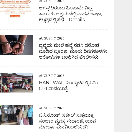
AUGUST 7, 2026
ಆಗಸ್ಟ್ 9ರಂದು ಹಿಂಜಾವೇ ವಿಟ್ಲ
ತಾಲೂಕು ಆಶ್ರಯದಲ್ಲಿ ವಾಹನ ಜಾಥಾ,
ಕಲ್ಲಡ್ಕದಲ್ಲಿ ಸಭೆ – Details
AUGUST 7, 2026
ವೃದ್ಧೆಯ ಮೇಲೆ ಹಲ್ಲೆ ನಡೆಸಿ ದರೋಡೆ
ಮಾಡಿದ ಪ್ರಕರಣ, ಮೂರು ದಿನಗಳೊಳಗೇ
ಆರೋಪಿಗಳ ಬಂಧಿಸಿದ ಪೊಲೀಸರು
AUGUST 7, 2026
BANTWAL: ಬಂಟ್ವಾಳದಲ್ಲಿ ಸಿಪಿಐ
CPI ಪಾದಯಾತ್ರೆ
AUGUST 7, 2026
ಬಿ.ಸಿ.ರೋಡ್ ಸರ್ಕಲ್ ಸುತ್ತಮುತ್ತ
ಸಂಚಾರ ವ್ಯವಸ್ಥೆ ಸುಧಾರಣೆ, ಯುವ
ಮೋರ್ಚಾ ಮನವಿಯಲ್ಲೇನಿದೆ?