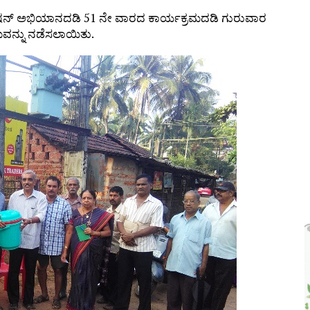
 ಜಾಥಾ, ಕಲ್ಲಡ್ಕದಲ್ಲಿ ಸಭೆ – DETAILS
ತ್ ಮಿಷನ್ ಅಭಿಯಾನದಡಿ 51 ನೇ ವಾರದ ಕಾರ್ಯಕ್ರಮದಡಿ ಗುರುವಾರ
ರಮವನ್ನು ನಡೆಸಲಾಯಿತು.