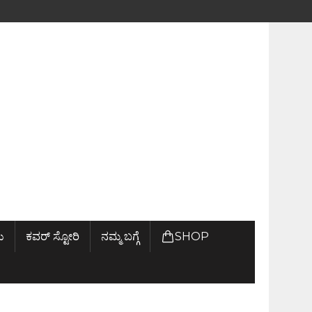
ು
ಕವರ್ ಸ್ಟೋರಿ
ನಮ್ಮ ಬಗ್ಗೆ
SHOP