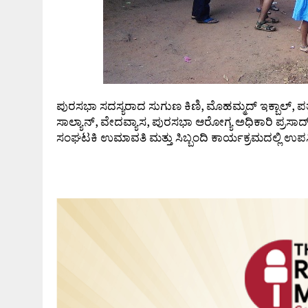
ಪುರಸಭಾ ಸದಸ್ಯರಾದ ಸುಗುಣ ಕಿಣಿ, ಮೊಹಮ್ಮದ್ ಇಕ್ಬಾಲ್, ಪತ
ಸಾಲ್ಯಾನ್, ವೇದವ್ಯಾಸ, ಪುರಸಭಾ ಆರೋಗ್ಯ ಅಧಿಕಾರಿ ಪ್ರಸ
ಸಂಘಟಕಿ ಉಮಾವತಿ ಮತ್ತು ಸಿಬ್ಬಂದಿ ಕಾರ್ಯಕ್ರಮದಲ್ಲಿ ಉಪಸ್ಥಿ