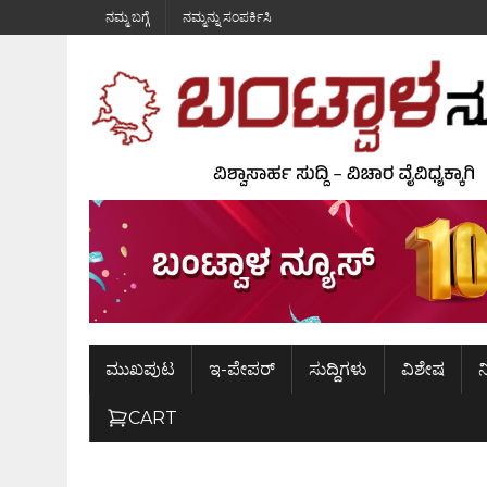
ನಮ್ಮ ಬಗ್ಗೆ
ನಮ್ಮನ್ನು ಸಂಪರ್ಕಿಸಿ
ಮುಖಪುಟ
ಇ-ಪೇಪರ್
ಸುದ್ದಿಗಳು
ವಿಶೇಷ
ನ
CART