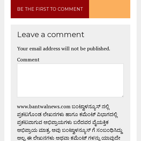
BE THE FIRST TO COMMENT
Leave a comment
Your email address will not be published.
Comment
www.bantwalnews.com ಬಂಟ್ವಾಳನ್ಯೂಸ್ ನಲ್ಲಿ
ಪ್ರಕಟಗೊಂಡ ಲೇಖನಗಳು ಹಾಗೂ ಕಮೆಂಟ್ ವಿಭಾಗದಲ್ಲಿ
ಪ್ರಕಟವಾಗುವ ಅಭಿಪ್ರಾಯಗಳು ಬರೆದವರ ವೈಯಕ್ತಿಕ
ಅಭಿಪ್ರಾಯ ಮಾತ್ರ. ಅವು ಬಂಟ್ವಾಳನ್ಯೂಸ್ ಗೆ ಸಂಬಂಧಿಸಿದ್ದು
ಅಲ್ಲ. ಈ ಲೇಖನಗಳು ಅಥವಾ ಕಮೆಂಟ್ ಗಳನ್ನು ಯಾವುದೇ