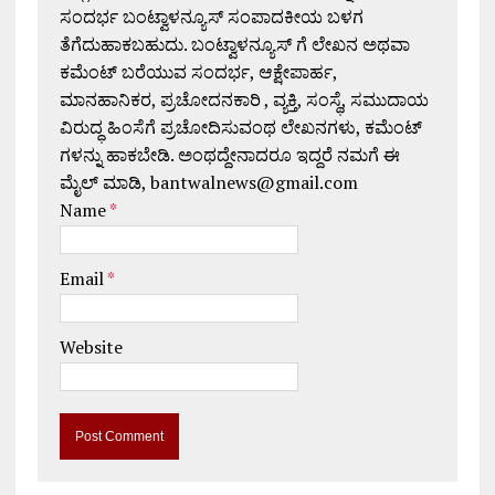
ಸಂದರ್ಭ ಬಂಟ್ವಾಳನ್ಯೂಸ್ ಸಂಪಾದಕೀಯ ಬಳಗ
ತೆಗೆದುಹಾಕಬಹುದು. ಬಂಟ್ವಾಳನ್ಯೂಸ್ ಗೆ ಲೇಖನ ಅಥವಾ
ಕಮೆಂಟ್ ಬರೆಯುವ ಸಂದರ್ಭ, ಆಕ್ಷೇಪಾರ್ಹ,
ಮಾನಹಾನಿಕರ, ಪ್ರಚೋದನಕಾರಿ , ವ್ಯಕ್ತಿ, ಸಂಸ್ಥೆ, ಸಮುದಾಯ
ವಿರುದ್ಧ ಹಿಂಸೆಗೆ ಪ್ರಚೋದಿಸುವಂಥ ಲೇಖನಗಳು, ಕಮೆಂಟ್
ಗಳನ್ನು ಹಾಕಬೇಡಿ. ಅಂಥದ್ದೇನಾದರೂ ಇದ್ದರೆ ನಮಗೆ ಈ
ಮೈಲ್ ಮಾಡಿ, bantwalnews@gmail.com
Name
*
Email
*
Website
A