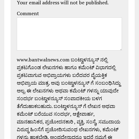
Your email address will not be published.
Comment
www.bantwalnews.com ಬಂಟ್ವಾಳನ್ಯೂಸ್ ನಲ್ಲಿ
ಪ್ರಕಟಗೊಂಡ ಲೇಖನಗಳು ಹಾಗೂ ಕಮೆಂಟ್ ವಿಭಾಗದಲ್ಲಿ
ಪ್ರಕಟವಾಗುವ ಅಭಿಪ್ರಾಯಗಳು ಬರೆದವರ ವೈಯಕ್ತಿಕ
ಅಭಿಪ್ರಾಯ ಮಾತ್ರ. ಅವು ಬಂಟ್ವಾಳನ್ಯೂಸ್ ಗೆ ಸಂಬಂಧಿಸಿದ್ದು
ಅಲ್ಲ. ಈ ಲೇಖನಗಳು ಅಥವಾ ಕಮೆಂಟ್ ಗಳನ್ನು ಯಾವುದೇ
ಸಂದರ್ಭ ಬಂಟ್ವಾಳನ್ಯೂಸ್ ಸಂಪಾದಕೀಯ ಬಳಗ
ತೆಗೆದುಹಾಕಬಹುದು. ಬಂಟ್ವಾಳನ್ಯೂಸ್ ಗೆ ಲೇಖನ ಅಥವಾ
ಕಮೆಂಟ್ ಬರೆಯುವ ಸಂದರ್ಭ, ಆಕ್ಷೇಪಾರ್ಹ,
ಮಾನಹಾನಿಕರ, ಪ್ರಚೋದನಕಾರಿ , ವ್ಯಕ್ತಿ, ಸಂಸ್ಥೆ, ಸಮುದಾಯ
ವಿರುದ್ಧ ಹಿಂಸೆಗೆ ಪ್ರಚೋದಿಸುವಂಥ ಲೇಖನಗಳು, ಕಮೆಂಟ್
ಗಳನ್ನು ಹಾಕಬೇಡಿ. ಅಂಥದ್ದೇನಾದರೂ ಇದ್ದರೆ ನಮಗೆ ಈ