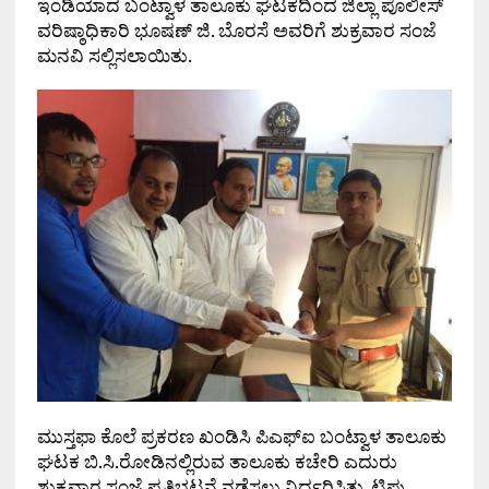
ಇಂಡಿಯಾದ ಬಂಟ್ವಾಳ ತಾಲೂಕು ಘಟಕದಿಂದ ಜಿಲ್ಲಾ ಪೊಲೀಸ್
ವರಿಷ್ಠಾಧಿಕಾರಿ ಭೂಷಣ್ ಜಿ. ಬೊರಸೆ ಅವರಿಗೆ ಶುಕ್ರವಾರ ಸಂಜೆ
ಮನವಿ ಸಲ್ಲಿಸಲಾಯಿತು.
ಮುಸ್ತಫಾ ಕೊಲೆ ಪ್ರಕರಣ ಖಂಡಿಸಿ ಪಿಎಫ್‌ಐ ಬಂಟ್ವಾಳ ತಾಲೂಕು
ಘಟಕ ಬಿ.ಸಿ.ರೋಡಿನಲ್ಲಿರುವ ತಾಲೂಕು ಕಚೇರಿ ಎದುರು
ಶುಕ್ರವಾರ ಸಂಜೆ ಪ್ರತಿಭಟನೆ ನಡೆಸಲು ನಿರ್ಧರಿಸಿತ್ತು. ಟಿಪ್ಪು