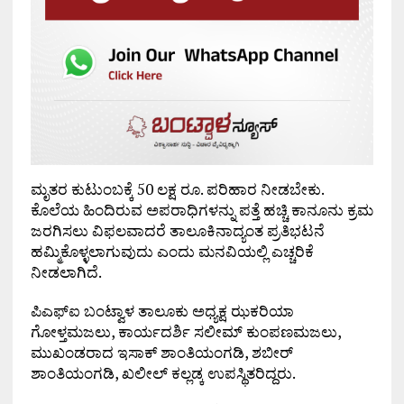
ಮೃತರ ಕುಟುಂಬಕ್ಕೆ 50 ಲಕ್ಷ ರೂ. ಪರಿಹಾರ ನೀಡಬೇಕು.
ಕೊಲೆಯ ಹಿಂದಿರುವ ಅಪರಾಧಿಗಳನ್ನು ಪತ್ತೆ ಹಚ್ಚಿ ಕಾನೂನು ಕ್ರಮ
ಜರಗಿಸಲು ವಿಫಲವಾದರೆ ತಾಲೂಕಿನಾದ್ಯಂತ ಪ್ರತಿಭಟನೆ
ಹಮ್ಮಿಕೊಳ್ಳಲಾಗುವುದು ಎಂದು ಮನವಿಯಲ್ಲಿ ಎಚ್ಚರಿಕೆ
ನೀಡಲಾಗಿದೆ.
ಪಿಎಫ್‌ಐ ಬಂಟ್ವಾಳ ತಾಲೂಕು ಅಧ್ಯಕ್ಷ ಝಕರಿಯಾ
ಗೋಳ್ತಮಜಲು, ಕಾರ್ಯದರ್ಶಿ ಸಲೀಮ್ ಕುಂಪಣಮಜಲು,
ಮುಖಂಡರಾದ ಇಸಾಕ್ ಶಾಂತಿಯಂಗಡಿ, ಶಬೀರ್
ಶಾಂತಿಯಂಗಡಿ, ಖಲೀಲ್ ಕಲ್ಲಡ್ಕ ಉಪಸ್ಥಿತರಿದ್ದರು.