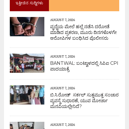
ಇತ್ತೀಚಿನ ಸುದ್ದಿಗಳು
AUGUST 7, 2026
ವೃದ್ಧೆಯ ಮೇಲೆ ಹಲ್ಲೆ ನಡೆಸಿ ದರೋಡೆ
ಮಾಡಿದ ಪ್ರಕರಣ, ಮೂರು ದಿನಗಳೊಳಗೇ
ಆರೋಪಿಗಳ ಬಂಧಿಸಿದ ಪೊಲೀಸರು
AUGUST 7, 2026
BANTWAL: ಬಂಟ್ವಾಳದಲ್ಲಿ ಸಿಪಿಐ CPI
ಪಾದಯಾತ್ರೆ
AUGUST 7, 2026
ಬಿ.ಸಿ.ರೋಡ್ ಸರ್ಕಲ್ ಸುತ್ತಮುತ್ತ ಸಂಚಾರ
ವ್ಯವಸ್ಥೆ ಸುಧಾರಣೆ, ಯುವ ಮೋರ್ಚಾ
ಮನವಿಯಲ್ಲೇನಿದೆ?
AUGUST 7, 2026