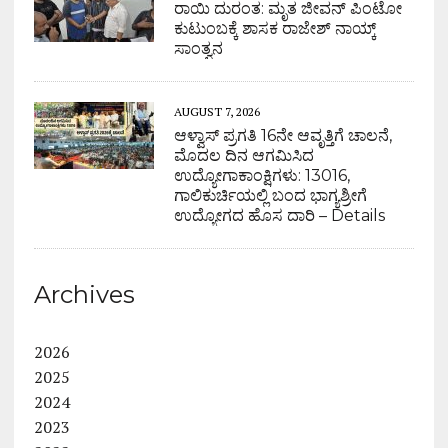
ರಾಯಿ ದುರಂತ: ಮೃತ ಜೀವನ್ ಪಿಂಟೋ
ಕುಟುಂಬಕ್ಕೆ ಶಾಸಕ ರಾಜೇಶ್ ನಾಯ್ಕ್
ಸಾಂತ್ವನ
AUGUST 7, 2026
ಆಳ್ವಾಸ್ ಪ್ರಗತಿ 16ನೇ ಆವೃತ್ತಿಗೆ ಚಾಲನೆ,
ಮೊದಲ ದಿನ ಆಗಮಿಸಿದ
ಉದ್ಯೋಗಾಕಾಂಕ್ಷಿಗಳು: 13016,
ಗಾಲಿಕುರ್ಚಿಯಲ್ಲಿ ಬಂದ ಭಾಗ್ಯಶ್ರೀಗೆ
ಉದ್ಯೋಗದ ಹೊಸ ದಾರಿ – Details
Archives
2026
2025
2024
2023