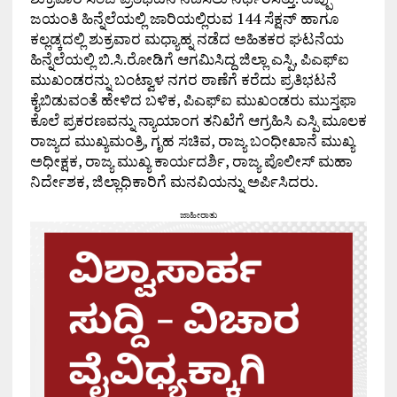
ಜಯಂತಿ ಹಿನ್ನೆಲೆಯಲ್ಲಿ ಜಾರಿಯಲ್ಲಿರುವ 144 ಸೆಕ್ಷನ್ ಹಾಗೂ
ಕಲ್ಲಡ್ಕದಲ್ಲಿ ಶುಕ್ರವಾರ ಮಧ್ಯಾಹ್ನ ನಡೆದ ಅಹಿತಕರ ಘಟನೆಯ
ಹಿನ್ನೆಲೆಯಲ್ಲಿ ಬಿ.ಸಿ.ರೋಡಿಗೆ ಆಗಮಿಸಿದ್ದ ಜಿಲ್ಲಾ ಎಸ್ಪಿ, ಪಿಎಫ್‌ಐ
ಮುಖಂಡರನ್ನು ಬಂಟ್ವಾಳ ನಗರ ಠಾಣೆಗೆ ಕರೆದು ಪ್ರತಿಭಟನೆ
ಕೈಬಿಡುವಂತೆ ಹೇಳಿದ ಬಳಿಕ, ಪಿಎಫ್‌ಐ ಮುಖಂಡರು ಮುಸ್ತಫಾ
ಕೊಲೆ ಪ್ರಕರಣವನ್ನು ನ್ಯಾಯಾಂಗ ತನಿಖೆಗೆ ಆಗ್ರಹಿಸಿ ಎಸ್ಪಿ ಮೂಲಕ
ರಾಜ್ಯದ ಮುಖ್ಯಮಂತ್ರಿ, ಗೃಹ ಸಚಿವ, ರಾಜ್ಯ ಬಂಧೀಖಾನೆ ಮುಖ್ಯ
ಅಧೀಕ್ಷಕ, ರಾಜ್ಯ ಮುಖ್ಯ ಕಾರ್ಯದರ್ಶಿ, ರಾಜ್ಯ ಪೊಲೀಸ್ ಮಹಾ
ನಿರ್ದೇಶಕ, ಜಿಲ್ಲಾಧಿಕಾರಿಗೆ ಮನವಿಯನ್ನು ಅರ್ಪಿಸಿದರು.
ಜಾಹೀರಾತು