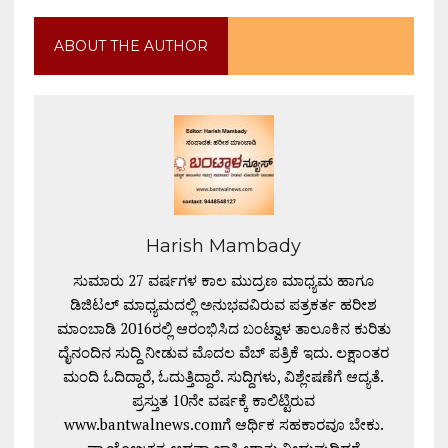
ABOUT THE AUTHOR
Harish Mambady
ಸುಮಾರು 27 ವರ್ಷಗಳ ಕಾಲ ಮುದ್ರಣ ಮಾಧ್ಯಮ ಹಾಗೂ
ಡಿಜಿಟಲ್ ಮಾಧ್ಯಮದಲ್ಲಿ ಅನುಭವವಿರುವ ಪತ್ರಕರ್ತ ಹರೀಶ
ಮಾಂಬಾಡಿ 2016ರಲ್ಲಿ ಆರಂಭಿಸಿದ ಬಂಟ್ವಾಳ ತಾಲೂಕಿನ ಕುರಿತು
ದೈನಂದಿನ ಸುದ್ದಿ ನೀಡುವ ಮೊದಲ ವೆಬ್ ಪತ್ರಿಕೆ ಇದು. ಲಕ್ಷಾಂತರ
ಮಂದಿ ಓದಿದ್ದಾರೆ, ಓದುತ್ತಿದ್ದಾರೆ. ಸುದ್ದಿಗಳು, ವಿಶ್ಲೇಷಣೆಗೆ ಆದ್ಯತೆ.
ಪ್ರಸ್ತುತ 10ನೇ ವರ್ಷಕ್ಕೆ ಕಾಲಿಟ್ಟಿರುವ
www.bantwalnews.comಗೆ ಆರ್ಥಿಕ ಸಹಕಾರವೂ ಬೇಕು.