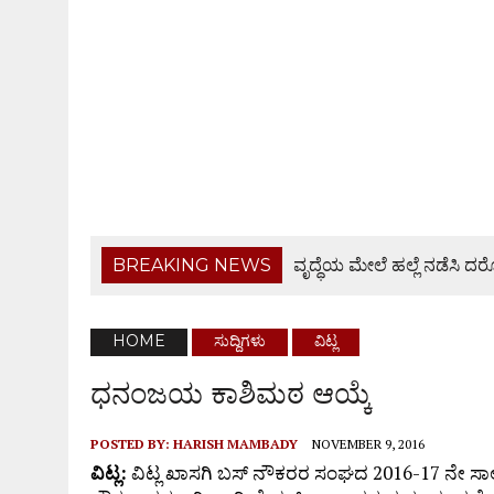
BREAKING NEWS
ವೃದ್ಧೆಯ ಮೇಲೆ ಹಲ್ಲೆ ನಡೆಸ
ಪೊಲೀಸರು
BANTWAL: ಬಂಟ್ವಾಳದಲ್ಲಿ ಸಿಪಿಐ CPI ಪಾದಯಾತ್ರೆ
HOME
ಸುದ್ದಿಗಳು
ವಿಟ್ಲ
ಬಿ.ಸಿ.ರೋಡ್ ಸರ್ಕಲ್ ಸುತ್ತಮುತ್ತ ಸಂಚಾರ ವ್ಯವಸ್ಥೆ ಸುಧಾ
ಧನಂಜಯ ಕಾಶಿಮಠ ಆಯ್ಕೆ
ರಾಯಿ ದುರಂತ: ಮೃತ ಜೀವನ್ ಪಿಂಟೋ ಕುಟುಂಬಕ್ಕೆ ಶಾಸಕ ರಾ
POSTED BY:
HARISH MAMBADY
NOVEMBER 9, 2016
ಆಗಸ್ಟ್ 9ರಂದು ಹಿಂಜಾವೇ ವಿಟ್ಲ ತಾಲೂಕು ಆಶ್ರಯದಲ್ಲಿ ವಾಹನ
ವಿಟ್ಲ:
ವಿಟ್ಲ ಖಾಸಗಿ ಬಸ್ ನೌಕರರ ಸಂಘದ 2016-17 ನೇ ಸಾಲ