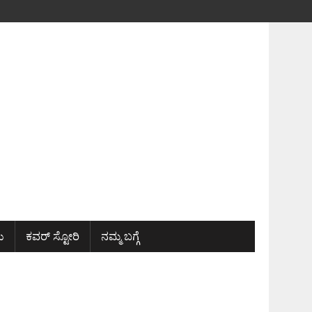
ು
ಕವರ್ ಸ್ಟೋರಿ
ನಮ್ಮ ಬಗ್ಗೆ