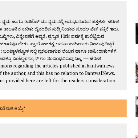
್ಯಮ ಹಾಗೂ ಡಿಜಿಟಲ್ ಮಾಧ್ಯಮದಲ್ಲಿ ಅನುಭವವಿರುವ ಪತ್ರಕರ್ತ ಹರೀಶ
 ತಾಲೂಕಿನ ಕುರಿತು ದೈನಂದಿನ ಸುದ್ದಿ ನೀಡುವ ಮೊದಲ ವೆಬ್ ಪತ್ರಿಕೆ ಇದು.
ದ್ದಿಗಳು, ವಿಶ್ಲೇಷಣೆಗೆ ಆದ್ಯತೆ. ಪ್ರಸ್ತುತ 10ನೇ ವರ್ಷಕ್ಕೆ ಕಾಲಿಟ್ಟಿರುವ
ಕಾರವೂ ಬೇಕು. ಪ್ರಾಯೋಜಕತ್ವ ಅಥವಾ ಜಾಹೀರಾತು ನೀಡುವುದಿದ್ದರೆ
 ಬಂಟ್ವಾಳನ್ಯೂಸ್ ನಲ್ಲಿ ಪ್ರಕಟವಾಗುವ ಲೇಖನ ಹಾಗೂ ಜಾಹೀರಾತುಗಳಿಗೆ
ದಕ್ಕೂ ಬಂಟ್ವಾಳನ್ಯೂಸ್ ಗೂ ಸಂಬಂಧವಿರುವುದಿಲ್ಲ. --- ಹರೀಶ
ions regarding the articles published in bantwalnews
of the author, and this has no relation to BantwalNews.
provided here are left for the readers' consideration.
ಶಿಮಠ ಆಯ್ಕೆ"