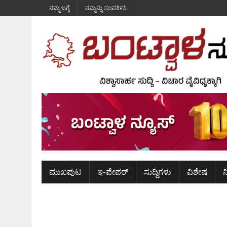
ನಮ್ಮ ಬಗ್ಗೆ
ನಮ್ಮನ್ನು ಸಂಪರ್ಕಿಸಿ
ಮುಖಪುಟ
ಇ-ಪೇಪರ್
ಸುದ್ದಿಗಳು
ವಿಶೇಷ
ನ