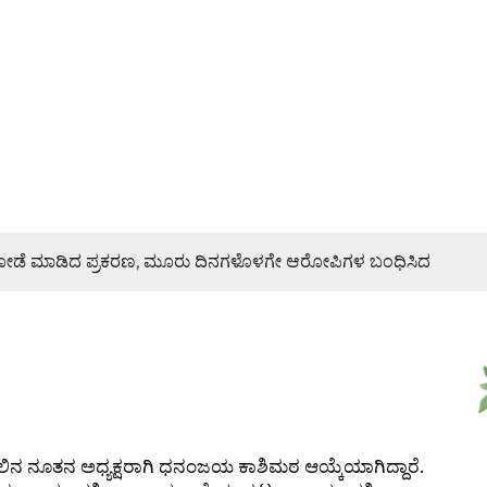
ಿ ದರೋಡೆ ಮಾಡಿದ ಪ್ರಕರಣ, ಮೂರು ದಿನಗಳೊಳಗೇ ಆರೋಪಿಗಳ ಬಂಧಿಸಿದ
ರಣೆ, ಯುವ ಮೋರ್ಚಾ ಮನವಿಯಲ್ಲೇನಿದೆ?
ಜೇಶ್ ನಾಯ್ಕ್ ಸಾಂತ್ವನ
 ಜಾಥಾ, ಕಲ್ಲಡ್ಕದಲ್ಲಿ ಸಭೆ – DETAILS
ಿನ ನೂತನ ಅಧ್ಯಕ್ಷರಾಗಿ ಧನಂಜಯ ಕಾಶಿಮಠ ಆಯ್ಕೆಯಾಗಿದ್ದಾರೆ.