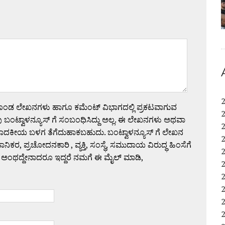
ಗೊಂಡ ಲೇಖನಗಳು ಹಾಗೂ ಕಮೆಂಟ್ ವಿಭಾಗದಲ್ಲಿ ಪ್ರಕಟವಾಗುವ
 ಬಂಟ್ವಾಳನ್ಯೂಸ್ ಗೆ ಸಂಬಂಧಿಸಿದ್ದು ಅಲ್ಲ. ಈ ಲೇಖನಗಳು ಅಥವಾ
ಪಾದಕೀಯ ಬಳಗ ತೆಗೆದುಹಾಕಬಹುದು. ಬಂಟ್ವಾಳನ್ಯೂಸ್ ಗೆ ಲೇಖನ
 ಪ್ರಚೋದನಕಾರಿ , ವ್ಯಕ್ತಿ, ಸಂಸ್ಥೆ, ಸಮುದಾಯ ವಿರುದ್ಧ ಹಿಂಸೆಗೆ
 ಅಂಥದ್ದೇನಾದರೂ ಇದ್ದರೆ ನಮಗೆ ಈ ಮೈಲ್ ಮಾಡಿ,