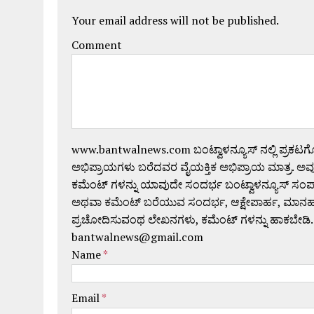
Your email address will not be published.
Comment
www.bantwalnews.com ಬಂಟ್ವಾಳನ್ಯೂಸ್ ನಲ್ಲಿ ಪ್ರಕಟ
ಅಭಿಪ್ರಾಯಗಳು ಬರೆದವರ ವೈಯಕ್ತಿಕ ಅಭಿಪ್ರಾಯ ಮಾತ್ರ. ಅವು
ಕಮೆಂಟ್ ಗಳನ್ನು ಯಾವುದೇ ಸಂದರ್ಭ ಬಂಟ್ವಾಳನ್ಯೂಸ್ ಸಂ
ಅಥವಾ ಕಮೆಂಟ್ ಬರೆಯುವ ಸಂದರ್ಭ, ಆಕ್ಷೇಪಾರ್ಹ, ಮಾನಹಾನಿಕರ,
ಪ್ರಚೋದಿಸುವಂಥ ಲೇಖನಗಳು, ಕಮೆಂಟ್ ಗಳನ್ನು ಹಾಕಬೇಡಿ.
bantwalnews@gmail.com
Name
*
Email
*