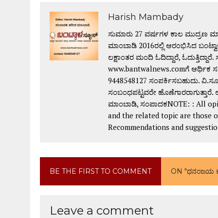
Harish Mambady
ಸುಮಾರು 27 ವರ್ಷಗಳ ಕಾಲ ಮುದ್ರಣ ಮಾಧ
ಮಾಂಬಾಡಿ 2016ರಲ್ಲಿ ಆರಂಭಿಸಿದ ಬಂಟ್ವಾಳ
ಲಕ್ಷಾಂತರ ಮಂದಿ ಓದಿದ್ದಾರೆ, ಓದುತ್ತಿದ್ದಾರೆ. ಸು
www.bantwalnews.comಗೆ ಆರ್ಥಿಕ ಸಹ
9448548127 ಸಂಪರ್ಕಿಸಬಹುದು. ವಿ.ಸೂ:
ಸಂಬಂಧಪಟ್ಟವರೇ ಹೊಣೆಗಾರರಾಗುತ್ತಾರೆ. ಅ
ಮಾಂಬಾಡಿ, ಸಂಪಾದಕNOTE: : All opin
and the related topic are those 
Recommendations and suggestions 
BE THE FIRST TO COMMENT
ON "ಧನಂಜಯ ಕಾ
Leave a comment