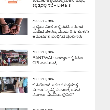
ತಾಲೂಕು ಆಶ್ರಯದಲ್ಲಿ ವಾಹನ ಜಾಥಾ,
ಕಲ್ಲಡ್ಕದಲ್ಲಿ ಸಭೆ – Details
AUGUST 7, 2026
ವೃದ್ಧೆಯ ಮೇಲೆ ಹಲ್ಲೆ ನಡೆಸಿ ದರೋಡೆ
ಮಾಡಿದ ಪ್ರಕರಣ, ಮೂರು ದಿನಗಳೊಳಗೇ
ಆರೋಪಿಗಳ ಬಂಧಿಸಿದ ಪೊಲೀಸರು
AUGUST 7, 2026
BANTWAL: ಬಂಟ್ವಾಳದಲ್ಲಿ ಸಿಪಿಐ
CPI ಪಾದಯಾತ್ರೆ
AUGUST 7, 2026
ಬಿ.ಸಿ.ರೋಡ್ ಸರ್ಕಲ್ ಸುತ್ತಮುತ್ತ
ಸಂಚಾರ ವ್ಯವಸ್ಥೆ ಸುಧಾರಣೆ, ಯುವ
ಮೋರ್ಚಾ ಮನವಿಯಲ್ಲೇನಿದೆ?