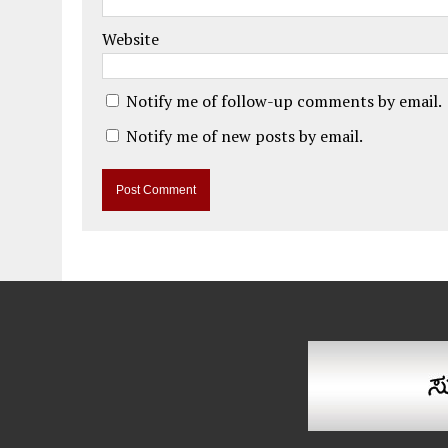
Website
Notify me of follow-up comments by email.
Notify me of new posts by email.
A
l
t
e
r
n
a
t
i
v