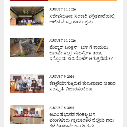
AUGUST 10, 2026
ಸಜೀಪಮೂಡ: ಸರಕಾರಿ ಪ್ರೌಢಶಾಲೆಯಲ್ಲಿ
ಆಟಿದ ನೆಂಪು ಕಾರ್ಯಕ್ರಮ
AUGUST 10, 2026
ಮೆಲ್ಕಾರ್ ಜಂಕ್ಷನ್: ಬಸ್ ಗೆ ಕಾಯಲು
ಜಾಗವೇ ಇಲ್ಲ | ಸಮಸ್ಯೆಗಳ ತಾಣ,
ಇನ್ನೊಂದು ಬಿ.ಸಿ.ರೋಡ್ ಆಗುತ್ತಿದೆಯೇ?
AUGUST 9, 2026
ಕಣ್ಮರೆಯಾಗುತ್ತಿರುವ ತುಳುನಾಡಿದ ಆಹಾರ
ಸಂಸ್ಕೃತಿ: ವಿಚಾರಸಂಕಿರಣ
AUGUST 8, 2026
ಅಖಂಡ ಭಾರತ ಸಂಕಲ್ಪ ದಿನ:
ಮಂಗಳೂರು ಗ್ರಾಮಾಂತರ ಜಿಲ್ಲೆಯ ಐದು
ಕಡೆ ಹಿಂಜಾವೇ ಕಾರ್ಯಕ್ರಮ