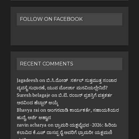
FOLLOW ON FACEBOOK
RECENT COMMENTS
Jagadeesh
on
ಬಿ.ಸಿ.ರೋಡ್ ಸರ್ಕಲ್ ಸುತ್ತಮುತ್ತ ಸಂಚಾರ
ವ್ಯವಸ್ಥೆ ಸುಧಾರಣೆ, ಯುವ ಮೋರ್ಚಾ ಮನವಿಯಲ್ಲೇನಿದೆ?
Suresh belagaje
on
ಬಿ.ಟಿ. ರಂಜನ್ ಪ್ರಶಸ್ತಿಗೆ ಪತ್ರಕರ್ತ
ಅರವಿಂದ ಹೆಬ್ಬಾರ್ ಆಯ್ಕೆ
Bhavya rai
on
ಅಂಗನವಾಡಿ ಕಾರ್ಯಕರ್ತೆ, ಸಹಾಯಕಿಯರ
ಹುದ್ದೆ, ಅರ್ಜಿ ಆಹ್ವಾನ
navin acharya
on
ಭ್ರಾಮರಿ ಯಕ್ಷವೈಭವ -2026: ಹಿರಿಯ
ಕಲಾವಿದ ಕೆ.ಎಚ್ ದಾಸಪ್ಪ ರೈ ಅವರಿಗೆ ಭ್ರಾಮರೀ ಯಕ್ಷಮಣಿ