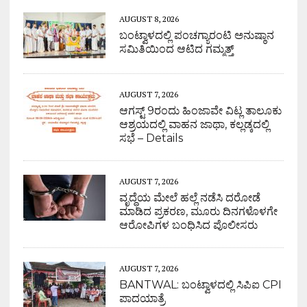
AUGUST 8, 2026
ಬಂಟ್ವಾಳದಲ್ಲಿ ಪಂಚಗ್ಯಾರಂಟಿ ಅನುಷ್ಠಾನ
ಸಮಿತಿಯಿಂದ ಆಟಿದ ಗಮ್ಮತ್ತ್
AUGUST 7, 2026
ಆಗಸ್ಟ್ 9ರಂದು ಹಿಂಜಾವೇ ವಿಟ್ಲ ತಾಲೂಕು
ಆಶ್ರಯದಲ್ಲಿ ವಾಹನ ಜಾಥಾ, ಕಲ್ಲಡ್ಕದಲ್ಲಿ
ಸಭೆ – Details
AUGUST 7, 2026
ವೃದ್ಧೆಯ ಮೇಲೆ ಹಲ್ಲೆ ನಡೆಸಿ ದರೋಡೆ
ಮಾಡಿದ ಪ್ರಕರಣ, ಮೂರು ದಿನಗಳೊಳಗೇ
ಆರೋಪಿಗಳ ಬಂಧಿಸಿದ ಪೊಲೀಸರು
AUGUST 7, 2026
BANTWAL: ಬಂಟ್ವಾಳದಲ್ಲಿ ಸಿಪಿಐ CPI
ಪಾದಯಾತ್ರೆ