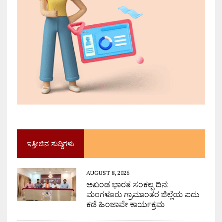
ಇತ್ತೀಚಿನ ಸುದ್ದಿಗಳು
AUGUST 8, 2026
ಅಖಂಡ ಭಾರತ ಸಂಕಲ್ಪ ದಿನ:
ಮಂಗಳೂರು ಗ್ರಾಮಾಂತರ ಜಿಲ್ಲೆಯ ಐದು
ಕಡೆ ಹಿಂಜಾವೇ ಕಾರ್ಯಕ್ರಮ