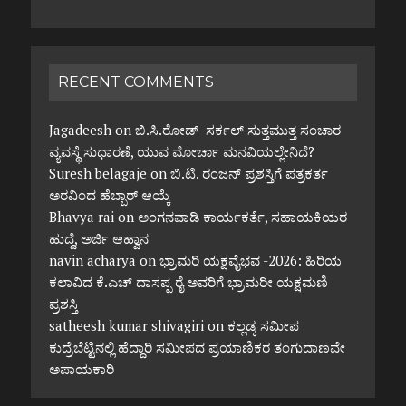
RECENT COMMENTS
Jagadeesh
on
ಬಿ.ಸಿ.ರೋಡ್ ಸರ್ಕಲ್ ಸುತ್ತಮುತ್ತ ಸಂಚಾರ
ವ್ಯವಸ್ಥೆ ಸುಧಾರಣೆ, ಯುವ ಮೋರ್ಚಾ ಮನವಿಯಲ್ಲೇನಿದೆ?
Suresh belagaje
on
ಬಿ.ಟಿ. ರಂಜನ್ ಪ್ರಶಸ್ತಿಗೆ ಪತ್ರಕರ್ತ
ಅರವಿಂದ ಹೆಬ್ಬಾರ್ ಆಯ್ಕೆ
Bhavya rai
on
ಅಂಗನವಾಡಿ ಕಾರ್ಯಕರ್ತೆ, ಸಹಾಯಕಿಯರ
ಹುದ್ದೆ, ಅರ್ಜಿ ಆಹ್ವಾನ
navin acharya
on
ಭ್ರಾಮರಿ ಯಕ್ಷವೈಭವ -2026: ಹಿರಿಯ
ಕಲಾವಿದ ಕೆ.ಎಚ್ ದಾಸಪ್ಪ ರೈ ಅವರಿಗೆ ಭ್ರಾಮರೀ ಯಕ್ಷಮಣಿ
ಪ್ರಶಸ್ತಿ
satheesh kumar shivagiri
on
ಕಲ್ಲಡ್ಕ ಸಮೀಪ
ಕುದ್ರೆಬೆಟ್ಟಿನಲ್ಲಿ ಹೆದ್ದಾರಿ ಸಮೀಪದ ಪ್ರಯಾಣಿಕರ ತಂಗುದಾಣವೇ
ಅಪಾಯಕಾರಿ