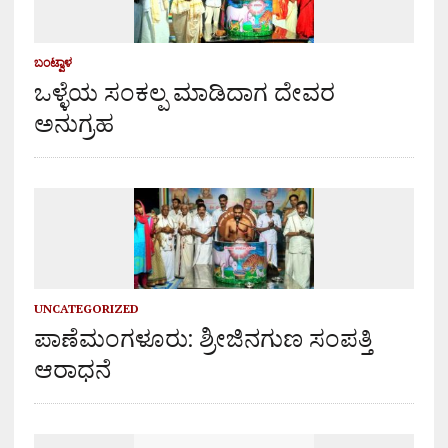
ಬಂಟ್ವಾಳ
ಒಳ್ಳೆಯ ಸಂಕಲ್ಪ ಮಾಡಿದಾಗ ದೇವರ
ಅನುಗ್ರಹ
UNCATEGORIZED
ಪಾಣೆಮಂಗಳೂರು: ಶ್ರೀಜಿನಗುಣ ಸಂಪತ್ತಿ
ಆರಾಧನೆ