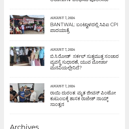
AUGUST 7, 2026
BANTWAL: ಬಂಟ್ವಾಳದಲ್ಲಿ ಸಿಪಿಐ CPI
ಪಾದಯಾತ್ರೆ
AUGUST 7, 2026
ಬಿ.ಸಿ.ರೋಡ್ ಸರ್ಕಲ್ ಸುತ್ತಮುತ್ತ ಸಂಚಾರ
ವ್ಯವಸ್ಥೆ ಸುಧಾರಣೆ, ಯುವ ಮೋರ್ಚಾ
ಮನವಿಯಲ್ಲೇನಿದೆ?
AUGUST 7, 2026
ರಾಯಿ ದುರಂತ: ಮೃತ ಜೀವನ್ ಪಿಂಟೋ
ಕುಟುಂಬಕ್ಕೆ ಶಾಸಕ ರಾಜೇಶ್ ನಾಯ್ಕ್
ಸಾಂತ್ವನ
Archives