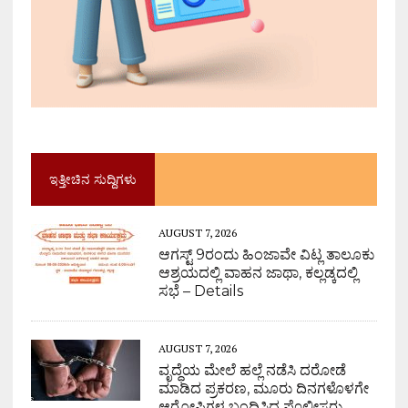
ಇತ್ತೀಚಿನ ಸುದ್ದಿಗಳು
AUGUST 7, 2026
ಆಗಸ್ಟ್ 9ರಂದು ಹಿಂಜಾವೇ ವಿಟ್ಲ ತಾಲೂಕು
ಆಶ್ರಯದಲ್ಲಿ ವಾಹನ ಜಾಥಾ, ಕಲ್ಲಡ್ಕದಲ್ಲಿ
ಸಭೆ – Details
AUGUST 7, 2026
ವೃದ್ಧೆಯ ಮೇಲೆ ಹಲ್ಲೆ ನಡೆಸಿ ದರೋಡೆ
ಮಾಡಿದ ಪ್ರಕರಣ, ಮೂರು ದಿನಗಳೊಳಗೇ
ಆರೋಪಿಗಳ ಬಂಧಿಸಿದ ಪೊಲೀಸರು