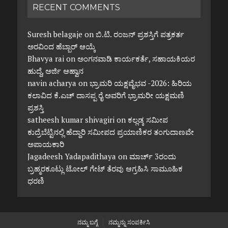
RECENT COMMENTS
Suresh belagaje
on
ಬಿ.ಟಿ. ರಂಜನ್ ಪ್ರಶಸ್ತಿಗೆ ಪತ್ರಕರ್ತ
ಅರವಿಂದ ಹೆಬ್ಬಾರ್ ಆಯ್ಕೆ
Bhavya rai
on
ಅಂಗನವಾಡಿ ಕಾರ್ಯಕರ್ತೆ, ಸಹಾಯಕಿಯರ
ಹುದ್ದೆ, ಅರ್ಜಿ ಆಹ್ವಾನ
navin acharya
on
ಭ್ರಾಮರಿ ಯಕ್ಷವೈಭವ -2026: ಹಿರಿಯ
ಕಲಾವಿದ ಕೆ.ಎಚ್ ದಾಸಪ್ಪ ರೈ ಅವರಿಗೆ ಭ್ರಾಮರೀ ಯಕ್ಷಮಣಿ
ಪ್ರಶಸ್ತಿ
satheesh kumar shivagiri
on
ಕಲ್ಲಡ್ಕ ಸಮೀಪ
ಕುದ್ರೆಬೆಟ್ಟಿನಲ್ಲಿ ಹೆದ್ದಾರಿ ಸಮೀಪದ ಪ್ರಯಾಣಿಕರ ತಂಗುದಾಣವೇ
ಅಪಾಯಕಾರಿ
Jagadeesh Yadapadithaya
on
ಮಾರ್ಚ್ 3ರಂದು
ಬ್ರಹ್ಮರಕೂಟ್ಲು ಟೋಲ್ ಗೇಟ್ ತೆರವು ಆಗ್ರಹಿಸಿ ಸಾಮೂಹಿಕ
ಧರಣಿ
ನಮ್ಮ ಬಗ್ಗೆ
ನಮ್ಮನ್ನು ಸಂಪರ್ಕಿಸಿ