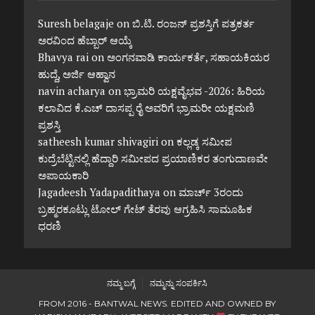
Suresh belagaje
on
ಬಿ.ಟಿ. ರಂಜನ್ ಪ್ರಶಸ್ತಿಗೆ ಪತ್ರಕರ್ತ
ಅರವಿಂದ ಹೆಬ್ಬಾರ್ ಆಯ್ಕೆ
Bhavya rai
on
ಅಂಗನವಾಡಿ ಕಾರ್ಯಕರ್ತೆ, ಸಹಾಯಕಿಯರ
ಹುದ್ದೆ, ಅರ್ಜಿ ಆಹ್ವಾನ
navin acharya
on
ಭ್ರಾಮರಿ ಯಕ್ಷವೈಭವ -2026: ಹಿರಿಯ
ಕಲಾವಿದ ಕೆ.ಎಚ್ ದಾಸಪ್ಪ ರೈ ಅವರಿಗೆ ಭ್ರಾಮರೀ ಯಕ್ಷಮಣಿ
ಪ್ರಶಸ್ತಿ
satheesh kumar shivagiri
on
ಕಲ್ಲಡ್ಕ ಸಮೀಪ
ಕುದ್ರೆಬೆಟ್ಟಿನಲ್ಲಿ ಹೆದ್ದಾರಿ ಸಮೀಪದ ಪ್ರಯಾಣಿಕರ ತಂಗುದಾಣವೇ
ಅಪಾಯಕಾರಿ
Jagadeesh Yadapadithaya
on
ಮಾರ್ಚ್ 3ರಂದು
ಬ್ರಹ್ಮರಕೂಟ್ಲು ಟೋಲ್ ಗೇಟ್ ತೆರವು ಆಗ್ರಹಿಸಿ ಸಾಮೂಹಿಕ
ಧರಣಿ
ನಮ್ಮ ಬಗ್ಗೆ
ನಮ್ಮನ್ನು ಸಂಪರ್ಕಿಸಿ
FROM 2016 - BANTWAL NEWS. EDITED AND OWNED BY