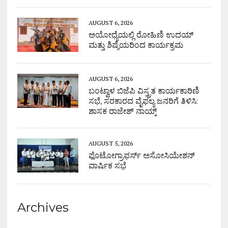
AUGUST 6, 2026
ಅಯೋಧ್ಯೆಯಲ್ಲಿ ರೋಹಿಣಿ ಉದಯ್
ಮತ್ತು ಶಿಷ್ಯೆಯರಿಂದ ಕಾರ್ಯಕ್ರಮ
AUGUST 6, 2026
ಬಂಟ್ವಾಳ ಬಿಜೆಪಿ ವಿಸ್ತ್ರತ ಕಾರ್ಯಕಾರಿಣಿ
ಸಭೆ, ಸರಕಾರದ ವೈಫಲ್ಯ ಜನರಿಗೆ ತಿಳಿಸಿ:
ಶಾಸಕ ರಾಜೇಶ್ ನಾಯ್ಕ್
AUGUST 5, 2026
ಫೊಟೋಗ್ರಾಫರ್ಸ್ ಅಸೋಸಿಯೇಶನ್
ವಾರ್ಷಿಕ ಸಭೆ
Archives