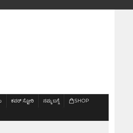
ು
ಕವರ್ ಸ್ಟೋರಿ
ನಮ್ಮ ಬಗ್ಗೆ
SHOP