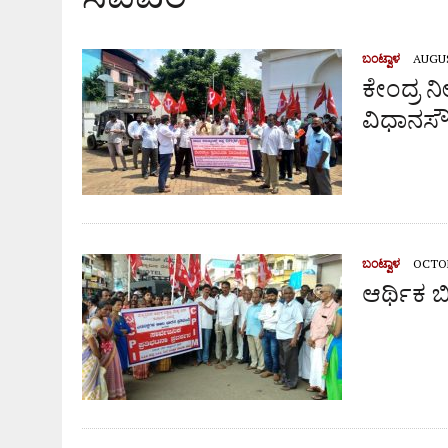
ಬಂಟ್ವಾಳ
AUGUS
ಕೇಂದ್ರ ನ
ವಿಧಾನಸೌ
ಬಂಟ್ವಾಳ
OCTOB
ಆರ್ಥಿಕ ಬಿ