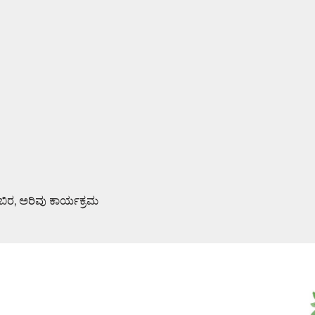
ಿಬಿರ, ಅರಿವು ಕಾರ್ಯಕ್ರಮ
ಮಿ ಪೂಜೆ : ಆಮಂತ್ರಣ ಪತ್ರಿಕೆ ಬಿಡುಗಡೆ