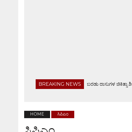
BREAKING NEWS
ಬರಡು ರಾಸುಗಳ ಚಿಕಿತ್ಸಾ ಶ
ಬಂಟ್ವಾಳ ತಾಲೂಕು ನಿವೃತ್ತ ಸರಕಾರಿ ನೌಕರರ ಸಂಘ ಸಭೆ
ಹೆದ್ದಾರಿಯಲ್ಲೇ ಜಲರಾಶಿ, ವಾಹನ ಸವಾರರಿಗೆ ಸಂಕಟ
ಆ.28ರಂದು ಸರಪಾಡಿಯಲ್ಲಿ ಸಾಮೂಹಿಕ ಶ್ರೀ ವರಮಹಾಲಕ್ಷ್
HOME
ಸಿಪಿಎಂ
ಫೊಟೋಗ್ರಾಫರ್ಸ್ ಅಸೋಸಿಯೇಶನ್ ವಾರ್ಷಿಕ ಸಭೆ
ಸಿಪಿಎಂ