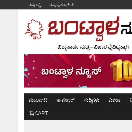
ನಮ್ಮ ಬಗ್ಗೆ
ನಮ್ಮನ್ನು ಸಂಪರ್ಕಿಸಿ
ಮುಖಪುಟ
ಇ-ಪೇಪರ್
ಸುದ್ದಿಗಳು
ವಿಶೇಷ
ನ
CART