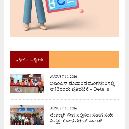
ಇತ್ತೀಚಿನ ಸುದ್ದಿಗಳು
AUGUST 10, 2026
ಬಿಎಂಎಸ್ ವತಿಯಿಂದ ಮಂಗಳೂರಿನಲ್ಲಿ
ಆ.18ರಂದು ಪ್ರತಿಭಟನೆ – Details
AUGUST 10, 2026
ದೇಶಕ್ಕಾಗಿ ಸೇವೆ ಸಲ್ಲಿಸಲು ಸೇನೆಗೆ ಸೇರಿ:
ನಿವೃತ್ತ ಯೋಧ ಗಣೇಶ್ ಕಾಮತ್