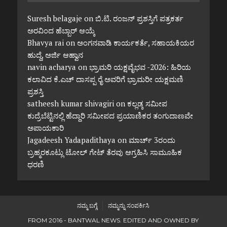
Suresh belagaje
on
ಬಿ.ಟಿ. ರಂಜನ್ ಪ್ರಶಸ್ತಿಗೆ ಪತ್ರಕರ್ತ
ಅರವಿಂದ ಹೆಬ್ಬಾರ್ ಆಯ್ಕೆ
Bhavya rai
on
ಅಂಗನವಾಡಿ ಕಾರ್ಯಕರ್ತೆ, ಸಹಾಯಕಿಯರ
ಹುದ್ದೆ, ಅರ್ಜಿ ಆಹ್ವಾನ
navin acharya
on
ಭ್ರಾಮರಿ ಯಕ್ಷವೈಭವ -2026: ಹಿರಿಯ
ಕಲಾವಿದ ಕೆ.ಎಚ್ ದಾಸಪ್ಪ ರೈ ಅವರಿಗೆ ಭ್ರಾಮರೀ ಯಕ್ಷಮಣಿ
ಪ್ರಶಸ್ತಿ
satheesh kumar shivagiri
on
ಕಲ್ಲಡ್ಕ ಸಮೀಪ
ಕುದ್ರೆಬೆಟ್ಟಿನಲ್ಲಿ ಹೆದ್ದಾರಿ ಸಮೀಪದ ಪ್ರಯಾಣಿಕರ ತಂಗುದಾಣವೇ
ಅಪಾಯಕಾರಿ
Jagadeesh Yadapadithaya
on
ಮಾರ್ಚ್ 3ರಂದು
ಬ್ರಹ್ಮರಕೂಟ್ಲು ಟೋಲ್ ಗೇಟ್ ತೆರವು ಆಗ್ರಹಿಸಿ ಸಾಮೂಹಿಕ
ಧರಣಿ
ನಮ್ಮ ಬಗ್ಗೆ
ನಮ್ಮನ್ನು ಸಂಪರ್ಕಿಸಿ
FROM 2016 - BANTWAL NEWS. EDITED AND OWNED BY