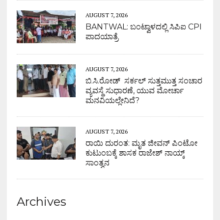
AUGUST 7, 2026
BANTWAL: ಬಂಟ್ವಾಳದಲ್ಲಿ ಸಿಪಿಐ CPI
ಪಾದಯಾತ್ರೆ
AUGUST 7, 2026
ಬಿ.ಸಿ.ರೋಡ್ ಸರ್ಕಲ್ ಸುತ್ತಮುತ್ತ ಸಂಚಾರ
ವ್ಯವಸ್ಥೆ ಸುಧಾರಣೆ, ಯುವ ಮೋರ್ಚಾ
ಮನವಿಯಲ್ಲೇನಿದೆ?
AUGUST 7, 2026
ರಾಯಿ ದುರಂತ: ಮೃತ ಜೀವನ್ ಪಿಂಟೋ
ಕುಟುಂಬಕ್ಕೆ ಶಾಸಕ ರಾಜೇಶ್ ನಾಯ್ಕ್
ಸಾಂತ್ವನ
Archives