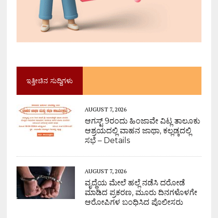
ಇತ್ತೀಚಿನ ಸುದ್ದಿಗಳು
AUGUST 7, 2026
ಆಗಸ್ಟ್ 9ರಂದು ಹಿಂಜಾವೇ ವಿಟ್ಲ ತಾಲೂಕು
ಆಶ್ರಯದಲ್ಲಿ ವಾಹನ ಜಾಥಾ, ಕಲ್ಲಡ್ಕದಲ್ಲಿ
ಸಭೆ – Details
AUGUST 7, 2026
ವೃದ್ಧೆಯ ಮೇಲೆ ಹಲ್ಲೆ ನಡೆಸಿ ದರೋಡೆ
ಮಾಡಿದ ಪ್ರಕರಣ, ಮೂರು ದಿನಗಳೊಳಗೇ
ಆರೋಪಿಗಳ ಬಂಧಿಸಿದ ಪೊಲೀಸರು