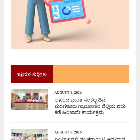
ಇತ್ತೀಚಿನ ಸುದ್ದಿಗಳು
AUGUST 8, 2026
ಅಖಂಡ ಭಾರತ ಸಂಕಲ್ಪ ದಿನ:
ಮಂಗಳೂರು ಗ್ರಾಮಾಂತರ ಜಿಲ್ಲೆಯ ಐದು
ಕಡೆ ಹಿಂಜಾವೇ ಕಾರ್ಯಕ್ರಮ
AUGUST 8, 2026
ಬಂಟ್ವಾಳದಲ್ಲಿ ಪಂಚಗ್ಯಾರಂಟಿ ಅನುಷ್ಠಾನ