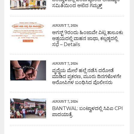
ಸಮಿತಿಯಿಂದ ಆಟಿದ ಗಮ್ಮತ್ತ್
AUGUST 7, 2026
ಆಗಸ್ಟ್ 9ರಂದು ಹಿಂಜಾವೇ ವಿಟ್ಲ ತಾಲೂಕು
ಆಶ್ರಯದಲ್ಲಿ ವಾಹನ ಜಾಥಾ, ಕಲ್ಲಡ್ಕದಲ್ಲಿ
ಸಭೆ – Details
AUGUST 7, 2026
ವೃದ್ಧೆಯ ಮೇಲೆ ಹಲ್ಲೆ ನಡೆಸಿ ದರೋಡೆ
ಮಾಡಿದ ಪ್ರಕರಣ, ಮೂರು ದಿನಗಳೊಳಗೇ
ಆರೋಪಿಗಳ ಬಂಧಿಸಿದ ಪೊಲೀಸರು
AUGUST 7, 2026
BANTWAL: ಬಂಟ್ವಾಳದಲ್ಲಿ ಸಿಪಿಐ CPI
ಪಾದಯಾತ್ರೆ