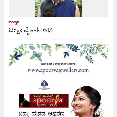
ಬಂಟ್ವಾಳ
ದೀಕ್ಷಾ ಪೈ sslc 613