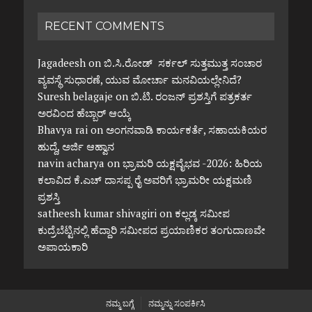
RECENT COMMENTS
Jagadeesh
on
ಬಿ.ಸಿ.ರೋಡ್ ಸರ್ಕಲ್ ಸುತ್ತಮುತ್ತ ಸಂಚಾರ
ವ್ಯವಸ್ಥೆ ಸುಧಾರಣೆ, ಯುವ ಮೋರ್ಚಾ ಮನವಿಯಲ್ಲೇನಿದೆ?
Suresh belagaje
on
ಬಿ.ಟಿ. ರಂಜನ್ ಪ್ರಶಸ್ತಿಗೆ ಪತ್ರಕರ್ತ
ಅರವಿಂದ ಹೆಬ್ಬಾರ್ ಆಯ್ಕೆ
Bhavya rai
on
ಅಂಗನವಾಡಿ ಕಾರ್ಯಕರ್ತೆ, ಸಹಾಯಕಿಯರ
ಹುದ್ದೆ, ಅರ್ಜಿ ಆಹ್ವಾನ
navin acharya
on
ಭ್ರಾಮರಿ ಯಕ್ಷವೈಭವ -2026: ಹಿರಿಯ
ಕಲಾವಿದ ಕೆ.ಎಚ್ ದಾಸಪ್ಪ ರೈ ಅವರಿಗೆ ಭ್ರಾಮರೀ ಯಕ್ಷಮಣಿ
ಪ್ರಶಸ್ತಿ
satheesh kumar shivagiri
on
ಕಲ್ಲಡ್ಕ ಸಮೀಪ
ಕುದ್ರೆಬೆಟ್ಟಿನಲ್ಲಿ ಹೆದ್ದಾರಿ ಸಮೀಪದ ಪ್ರಯಾಣಿಕರ ತಂಗುದಾಣವೇ
ಅಪಾಯಕಾರಿ
ನಮ್ಮ ಬಗ್ಗೆ
ನಮ್ಮನ್ನು ಸಂಪರ್ಕಿಸಿ