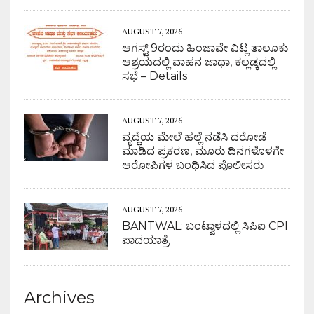
AUGUST 7, 2026
ಆಗಸ್ಟ್ 9ರಂದು ಹಿಂಜಾವೇ ವಿಟ್ಲ ತಾಲೂಕು
ಆಶ್ರಯದಲ್ಲಿ ವಾಹನ ಜಾಥಾ, ಕಲ್ಲಡ್ಕದಲ್ಲಿ
ಸಭೆ – Details
AUGUST 7, 2026
ವೃದ್ಧೆಯ ಮೇಲೆ ಹಲ್ಲೆ ನಡೆಸಿ ದರೋಡೆ
ಮಾಡಿದ ಪ್ರಕರಣ, ಮೂರು ದಿನಗಳೊಳಗೇ
ಆರೋಪಿಗಳ ಬಂಧಿಸಿದ ಪೊಲೀಸರು
AUGUST 7, 2026
BANTWAL: ಬಂಟ್ವಾಳದಲ್ಲಿ ಸಿಪಿಐ CPI
ಪಾದಯಾತ್ರೆ
Archives