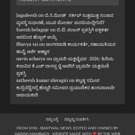
Jagadeesh
on
ಬಿ.ಸಿ.ರೋಡ್ ಸರ್ಕಲ್ ಸುತ್ತಮುತ್ತ ಸಂಚಾರ
ವ್ಯವಸ್ಥೆ ಸುಧಾರಣೆ, ಯುವ ಮೋರ್ಚಾ ಮನವಿಯಲ್ಲೇನಿದೆ?
Suresh belagaje
on
ಬಿ.ಟಿ. ರಂಜನ್ ಪ್ರಶಸ್ತಿಗೆ ಪತ್ರಕರ್ತ
ಅರವಿಂದ ಹೆಬ್ಬಾರ್ ಆಯ್ಕೆ
Bhavya rai
on
ಅಂಗನವಾಡಿ ಕಾರ್ಯಕರ್ತೆ, ಸಹಾಯಕಿಯರ
ಹುದ್ದೆ, ಅರ್ಜಿ ಆಹ್ವಾನ
navin acharya
on
ಭ್ರಾಮರಿ ಯಕ್ಷವೈಭವ -2026: ಹಿರಿಯ
ಕಲಾವಿದ ಕೆ.ಎಚ್ ದಾಸಪ್ಪ ರೈ ಅವರಿಗೆ ಭ್ರಾಮರೀ ಯಕ್ಷಮಣಿ
ಪ್ರಶಸ್ತಿ
satheesh kumar shivagiri
on
ಕಲ್ಲಡ್ಕ ಸಮೀಪ
ಕುದ್ರೆಬೆಟ್ಟಿನಲ್ಲಿ ಹೆದ್ದಾರಿ ಸಮೀಪದ ಪ್ರಯಾಣಿಕರ ತಂಗುದಾಣವೇ
ಅಪಾಯಕಾರಿ
ನಮ್ಮ ಬಗ್ಗೆ
ನಮ್ಮನ್ನು ಸಂಪರ್ಕಿಸಿ
FROM 2016 - BANTWAL NEWS. EDITED AND OWNED BY
HARISH MAMBADY. WEBSITE MADE WITH
BY
THE WEB