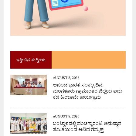
ಇತ್ತೀಚಿನ ಸುದ್ದಿಗಳು
AUGUST 8, 2026
ಅಖಂಡ ಭಾರತ ಸಂಕಲ್ಪ ದಿನ:
ಮಂಗಳೂರು ಗ್ರಾಮಾಂತರ ಜಿಲ್ಲೆಯ ಐದು
ಕಡೆ ಹಿಂಜಾವೇ ಕಾರ್ಯಕ್ರಮ
AUGUST 8, 2026
ಬಂಟ್ವಾಳದಲ್ಲಿ ಪಂಚಗ್ಯಾರಂಟಿ ಅನುಷ್ಠಾನ
ಸಮಿತಿಯಿಂದ ಆಟಿದ ಗಮ್ಮತ್ತ್