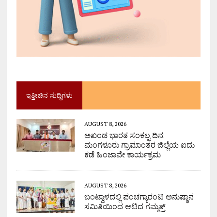
ಇತ್ತೀಚಿನ ಸುದ್ದಿಗಳು
AUGUST 8, 2026
ಅಖಂಡ ಭಾರತ ಸಂಕಲ್ಪ ದಿನ:
ಮಂಗಳೂರು ಗ್ರಾಮಾಂತರ ಜಿಲ್ಲೆಯ ಐದು
ಕಡೆ ಹಿಂಜಾವೇ ಕಾರ್ಯಕ್ರಮ
AUGUST 8, 2026
ಬಂಟ್ವಾಳದಲ್ಲಿ ಪಂಚಗ್ಯಾರಂಟಿ ಅನುಷ್ಠಾನ
ಸಮಿತಿಯಿಂದ ಆಟಿದ ಗಮ್ಮತ್ತ್