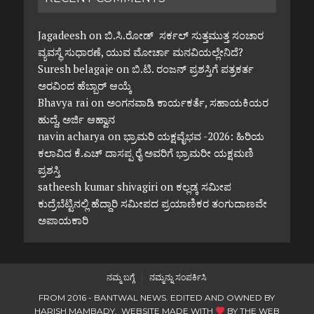
Jagadeesh
on
ಬಿ.ಸಿ.ರೋಡ್ ಸರ್ಕಲ್ ಸುತ್ತಮುತ್ತ ಸಂಚಾರ
ವ್ಯವಸ್ಥೆ ಸುಧಾರಣೆ, ಯುವ ಮೋರ್ಚಾ ಮನವಿಯಲ್ಲೇನಿದೆ?
Suresh belagaje
on
ಬಿ.ಟಿ. ರಂಜನ್ ಪ್ರಶಸ್ತಿಗೆ ಪತ್ರಕರ್ತ
ಅರವಿಂದ ಹೆಬ್ಬಾರ್ ಆಯ್ಕೆ
Bhavya rai
on
ಅಂಗನವಾಡಿ ಕಾರ್ಯಕರ್ತೆ, ಸಹಾಯಕಿಯರ
ಹುದ್ದೆ, ಅರ್ಜಿ ಆಹ್ವಾನ
navin acharya
on
ಭ್ರಾಮರಿ ಯಕ್ಷವೈಭವ -2026: ಹಿರಿಯ
ಕಲಾವಿದ ಕೆ.ಎಚ್ ದಾಸಪ್ಪ ರೈ ಅವರಿಗೆ ಭ್ರಾಮರೀ ಯಕ್ಷಮಣಿ
ಪ್ರಶಸ್ತಿ
satheesh kumar shivagiri
on
ಕಲ್ಲಡ್ಕ ಸಮೀಪ
ಕುದ್ರೆಬೆಟ್ಟಿನಲ್ಲಿ ಹೆದ್ದಾರಿ ಸಮೀಪದ ಪ್ರಯಾಣಿಕರ ತಂಗುದಾಣವೇ
ಅಪಾಯಕಾರಿ
ನಮ್ಮ ಬಗ್ಗೆ
ನಮ್ಮನ್ನು ಸಂಪರ್ಕಿಸಿ
FROM 2016 - BANTWAL NEWS. EDITED AND OWNED BY
HARISH MAMBADY. WEBSITE MADE WITH
BY
THE WEB