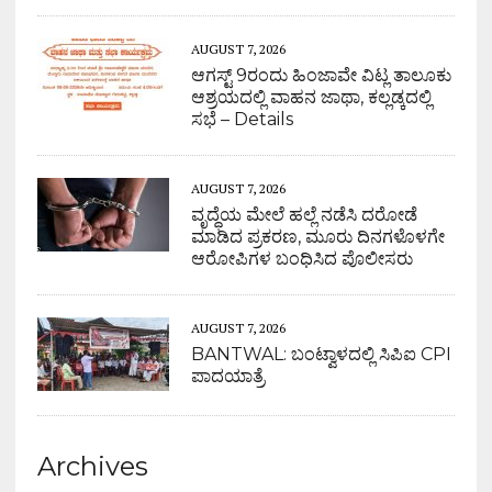
AUGUST 7, 2026
ಆಗಸ್ಟ್ 9ರಂದು ಹಿಂಜಾವೇ ವಿಟ್ಲ ತಾಲೂಕು
ಆಶ್ರಯದಲ್ಲಿ ವಾಹನ ಜಾಥಾ, ಕಲ್ಲಡ್ಕದಲ್ಲಿ
ಸಭೆ – Details
AUGUST 7, 2026
ವೃದ್ಧೆಯ ಮೇಲೆ ಹಲ್ಲೆ ನಡೆಸಿ ದರೋಡೆ
ಮಾಡಿದ ಪ್ರಕರಣ, ಮೂರು ದಿನಗಳೊಳಗೇ
ಆರೋಪಿಗಳ ಬಂಧಿಸಿದ ಪೊಲೀಸರು
AUGUST 7, 2026
BANTWAL: ಬಂಟ್ವಾಳದಲ್ಲಿ ಸಿಪಿಐ CPI
ಪಾದಯಾತ್ರೆ
Archives