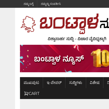
ನಮ್ಮ ಬಗ್ಗೆ
ನಮ್ಮನ್ನು ಸಂಪರ್ಕಿಸಿ
ಮುಖಪುಟ
ಇ-ಪೇಪರ್
ಸುದ್ದಿಗಳು
ವಿಶೇಷ
ನ
CART