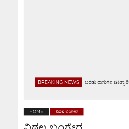
BREAKING NEWS
ಬರಡು ರಾಸುಗಳ ಚಿಕಿತ್ಸಾ ಶ
ಬಂಟ್ವಾಳ ತಾಲೂಕು ನಿವೃತ್ತ ಸರಕಾರಿ ನೌಕರರ ಸಂಘ ಸಭೆ
ಹೆದ್ದಾರಿಯಲ್ಲೇ ಜಲರಾಶಿ, ವಾಹನ ಸವಾರರಿಗೆ ಸಂಕಟ
ಆ.28ರಂದು ಸರಪಾಡಿಯಲ್ಲಿ ಸಾಮೂಹಿಕ ಶ್ರೀ ವರಮಹಾಲಕ್ಷ್
HOME
ವಿಠಲ ಬಂಗೇರ
ಫೊಟೋಗ್ರಾಫರ್ಸ್ ಅಸೋಸಿಯೇಶನ್ ವಾರ್ಷಿಕ ಸಭೆ
ವಿಠಲ ಬಂಗೇರ