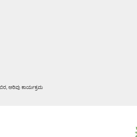
ಿಬಿರ, ಅರಿವು ಕಾರ್ಯಕ್ರಮ
ಮಿ ಪೂಜೆ : ಆಮಂತ್ರಣ ಪತ್ರಿಕೆ ಬಿಡುಗಡೆ