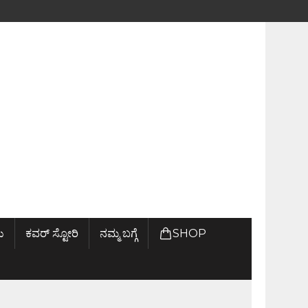
ು
ಕವರ್ ಸ್ಟೋರಿ
ನಮ್ಮ ಬಗ್ಗೆ
SHOP