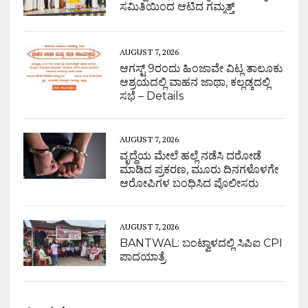
ಸಮಿತಿಯಿಂದ ಆಟಿದ ಗಮ್ಮತ್ತ್
AUGUST 7, 2026
ಆಗಸ್ಟ್ 9ರಂದು ಹಿಂಜಾವೇ ವಿಟ್ಲ ತಾಲೂಕು
ಆಶ್ರಯದಲ್ಲಿ ವಾಹನ ಜಾಥಾ, ಕಲ್ಲಡ್ಕದಲ್ಲಿ
ಸಭೆ – Details
AUGUST 7, 2026
ವೃದ್ಧೆಯ ಮೇಲೆ ಹಲ್ಲೆ ನಡೆಸಿ ದರೋಡೆ
ಮಾಡಿದ ಪ್ರಕರಣ, ಮೂರು ದಿನಗಳೊಳಗೇ
ಆರೋಪಿಗಳ ಬಂಧಿಸಿದ ಪೊಲೀಸರು
AUGUST 7, 2026
BANTWAL: ಬಂಟ್ವಾಳದಲ್ಲಿ ಸಿಪಿಐ CPI
ಪಾದಯಾತ್ರೆ