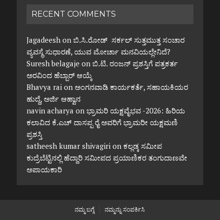
RECENT COMMENTS
Jagadeesh
on
ಬಿ.ಸಿ.ರೋಡ್ ಸರ್ಕಲ್ ಸುತ್ತಮುತ್ತ ಸಂಚಾರ
ವ್ಯವಸ್ಥೆ ಸುಧಾರಣೆ, ಯುವ ಮೋರ್ಚಾ ಮನವಿಯಲ್ಲೇನಿದೆ?
Suresh belagaje
on
ಬಿ.ಟಿ. ರಂಜನ್ ಪ್ರಶಸ್ತಿಗೆ ಪತ್ರಕರ್ತ
ಅರವಿಂದ ಹೆಬ್ಬಾರ್ ಆಯ್ಕೆ
Bhavya rai
on
ಅಂಗನವಾಡಿ ಕಾರ್ಯಕರ್ತೆ, ಸಹಾಯಕಿಯರ
ಹುದ್ದೆ, ಅರ್ಜಿ ಆಹ್ವಾನ
navin acharya
on
ಭ್ರಾಮರಿ ಯಕ್ಷವೈಭವ -2026: ಹಿರಿಯ
ಕಲಾವಿದ ಕೆ.ಎಚ್ ದಾಸಪ್ಪ ರೈ ಅವರಿಗೆ ಭ್ರಾಮರೀ ಯಕ್ಷಮಣಿ
ಪ್ರಶಸ್ತಿ
satheesh kumar shivagiri
on
ಕಲ್ಲಡ್ಕ ಸಮೀಪ
ಕುದ್ರೆಬೆಟ್ಟಿನಲ್ಲಿ ಹೆದ್ದಾರಿ ಸಮೀಪದ ಪ್ರಯಾಣಿಕರ ತಂಗುದಾಣವೇ
ಅಪಾಯಕಾರಿ
ನಮ್ಮ ಬಗ್ಗೆ
ನಮ್ಮನ್ನು ಸಂಪರ್ಕಿಸಿ