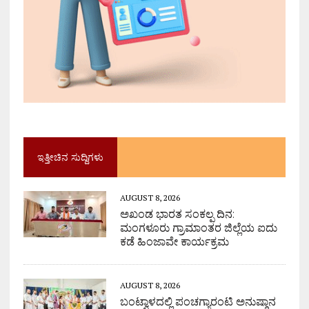
ಇತ್ತೀಚಿನ ಸುದ್ದಿಗಳು
AUGUST 8, 2026
ಅಖಂಡ ಭಾರತ ಸಂಕಲ್ಪ ದಿನ:
ಮಂಗಳೂರು ಗ್ರಾಮಾಂತರ ಜಿಲ್ಲೆಯ ಐದು
ಕಡೆ ಹಿಂಜಾವೇ ಕಾರ್ಯಕ್ರಮ
AUGUST 8, 2026
ಬಂಟ್ವಾಳದಲ್ಲಿ ಪಂಚಗ್ಯಾರಂಟಿ ಅನುಷ್ಠಾನ