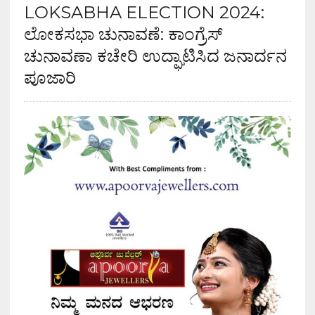
LOKSABHA ELECTION 2024:
ಲೋಕಸಭಾ ಚುನಾವಣೆ: ಕಾಂಗ್ರೆಸ್
ಚುನಾವಣಾ ಕಚೇರಿ ಉದ್ಘಾಟಿಸಿದ ಜನಾರ್ದನ
ಪೂಜಾರಿ