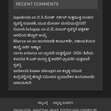
RECENT COMMENTS
Jagadeesh
on
ಬಿ.ಸಿ.ರೋಡ್ ಸರ್ಕಲ್ ಸುತ್ತಮುತ್ತ ಸಂಚಾರ
ವ್ಯವಸ್ಥೆ ಸುಧಾರಣೆ, ಯುವ ಮೋರ್ಚಾ ಮನವಿಯಲ್ಲೇನಿದೆ?
Suresh belagaje
on
ಬಿ.ಟಿ. ರಂಜನ್ ಪ್ರಶಸ್ತಿಗೆ ಪತ್ರಕರ್ತ
ಅರವಿಂದ ಹೆಬ್ಬಾರ್ ಆಯ್ಕೆ
Bhavya rai
on
ಅಂಗನವಾಡಿ ಕಾರ್ಯಕರ್ತೆ, ಸಹಾಯಕಿಯರ
ಹುದ್ದೆ, ಅರ್ಜಿ ಆಹ್ವಾನ
navin acharya
on
ಭ್ರಾಮರಿ ಯಕ್ಷವೈಭವ -2026: ಹಿರಿಯ
ಕಲಾವಿದ ಕೆ.ಎಚ್ ದಾಸಪ್ಪ ರೈ ಅವರಿಗೆ ಭ್ರಾಮರೀ ಯಕ್ಷಮಣಿ
ಪ್ರಶಸ್ತಿ
satheesh kumar shivagiri
on
ಕಲ್ಲಡ್ಕ ಸಮೀಪ
ಕುದ್ರೆಬೆಟ್ಟಿನಲ್ಲಿ ಹೆದ್ದಾರಿ ಸಮೀಪದ ಪ್ರಯಾಣಿಕರ ತಂಗುದಾಣವೇ
ಅಪಾಯಕಾರಿ
ನಮ್ಮ ಬಗ್ಗೆ
ನಮ್ಮನ್ನು ಸಂಪರ್ಕಿಸಿ
FROM 2016 - BANTWAL NEWS. EDITED AND OWNED BY