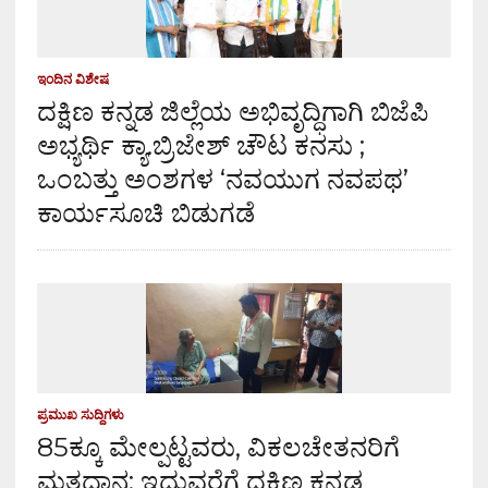
ಇಂದಿನ ವಿಶೇಷ
ದಕ್ಷಿಣ ಕನ್ನಡ ಜಿಲ್ಲೆಯ ಅಭಿವೃದ್ಧಿಗಾಗಿ ಬಿಜೆಪಿ
ಅಭ್ಯರ್ಥಿ ಕ್ಯಾ.ಬ್ರಿಜೇಶ್ ಚೌಟ ಕನಸು ;
ಒಂಬತ್ತು ಅಂಶಗಳ ‘ನವಯುಗ ನವಪಥ’
ಕಾರ್ಯಸೂಚಿ ಬಿಡುಗಡೆ
ಪ್ರಮುಖ ಸುದ್ದಿಗಳು
85ಕ್ಕೂ ಮೇಲ್ಪಟ್ಟವರು, ವಿಕಲಚೇತನರಿಗೆ
ಮತದಾನ: ಇದುವರೆಗೆ ದಕ್ಷಿಣ ಕನ್ನಡ