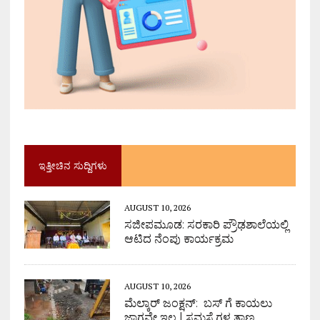
ಇತ್ತೀಚಿನ ಸುದ್ದಿಗಳು
AUGUST 10, 2026
ಸಜೀಪಮೂಡ: ಸರಕಾರಿ ಪ್ರೌಢಶಾಲೆಯಲ್ಲಿ
ಆಟಿದ ನೆಂಪು ಕಾರ್ಯಕ್ರಮ
AUGUST 10, 2026
ಮೆಲ್ಕಾರ್ ಜಂಕ್ಷನ್: ಬಸ್ ಗೆ ಕಾಯಲು
ಜಾಗವೇ ಇಲ್ಲ | ಸಮಸ್ಯೆಗಳ ತಾಣ,